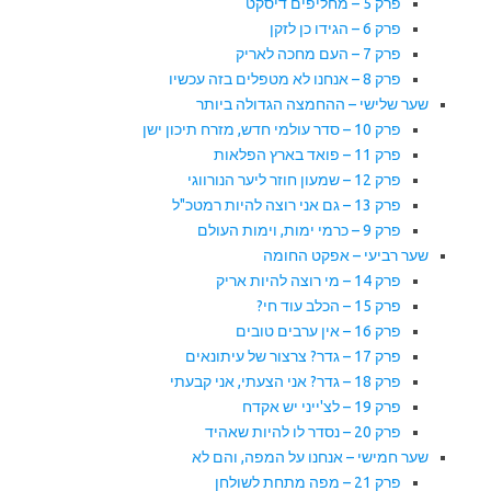
פרק 5 – מחליפים דיסקט
פרק 6 – הגידו כן לזקן
פרק 7 – העם מחכה לאריק
פרק 8 – אנחנו לא מטפלים בזה עכשיו
שער שלישי – ההחמצה הגדולה ביותר
פרק 10 – סדר עולמי חדש, מזרח תיכון ישן
פרק 11 – פואד בארץ הפלאות
פרק 12 – שמעון חוזר ליער הנורווגי
פרק 13 – גם אני רוצה להיות רמטכ"ל
פרק 9 – כרמי ימות, וימות העולם
שער רביעי – אפקט החומה
פרק 14 – מי רוצה להיות אריק
פרק 15 – הכלב עוד חי?
פרק 16 – אין ערבים טובים
פרק 17 – גדר? צרצור של עיתונאים
פרק 18 – גדר? אני הצעתי, אני קבעתי
פרק 19 – לצ'ייני יש אקדח
פרק 20 – נסדר לו להיות שאהיד
שער חמישי – אנחנו על המפה, והם לא
פרק 21 – מפה מתחת לשולחן