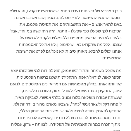
רובן המכריע של השיחות נערכו בתנאי שהמרואיינים קבעו, והוא שלא
יצוטטו ושהמידע שימסרו לא ייוּחס להם. מכיוון שבראש ובראשונה
באנו לתאר אנשים – את מחשבותיהם, את תפיסת עולמם, את
הסיבות לכך שפעלו כפי שפעלו – התנאי הזה היה קשה במיוחד, אבל
בלעדיו לא היה הריאיון מתקיים כלל. נאלצנו לקחת לא מעט על
עצמנו. לכל מה שתקראו כאן יש סימוכין. לא את כל האסמכתות
אנחנו יכולים להביא. מאותן סיבות, לא נוכל גם לפרט את רשימת
המרואיינים.
מה שנוכל, בשמחה ומתוך רגש עמוק, הוא להודות למי שבזכותו יוצא
הספר לאור. לנידאל ראפה, התחקירנית שלנו ברשות הפלסטינית,
שליוותה אותנו בחלק מהפגישות עם המרואיינים הפלסטינים. לנועם
עינב, התחקירן בצד הישראלי. לאורלי מזור, העורכת הלשונית,
שעשתה עבודה מופלאה בלוח זמנים בלתי אפשרי. לצביקה מאיר,
ליפתח דקל ולשאר אנשי "כתר", ששבעו מאִתנו מרורים ודחיות ולא
הפסיקו להאמין. תודה למיכל ולאבישי משירות הביטחון הכללי,
ותודה חמה במיוחד לדוברת צה"ל רות ירון, שסייעה לנו בידידות
ומתוך הכרה במהות האמיתית של תפקידה, ולצוותה – שרון, עמליה
והדר.