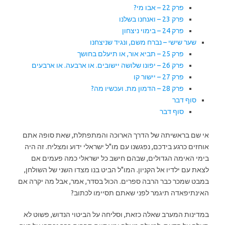
פרק 22 – אבו מי?
פרק 23 – ואנחנו בשלנו
פרק 24 – בימוי ניצחון
שער שישי – נברח משם, ונגיד שניצחנו
פרק 25 – תביא אור, או תיעלם בחושך
פרק 26 – יפונו שלושה יישובים. או ארבעה. או ארבעים
פרק 27 – יישור קו
פרק 28 – הדמון מת. ועכשיו מה?
סוף דבר
סוף דבר
אי שם בראשיתה של הדרך הארוכה והמתפתלת, שאת סופה אתם
אוחזים כרגע בידכם, נפגשנו עם מו"ל ישראלי ידוע ומצליח. זה היה
בימי האימה הגדולים, שבהם חישב כל ישראלי כמה פעמים אם
לצאת עם ילדיו אל הקניון. המו"ל הביט בנו מצדו השני של השולחן,
במבט שמכר כבר הרבה ספרים. הכול בסדר, אמר, אבל מה יקרה אם
האינתיפאדה תיגמר לפני שאתם תסיימו לכתוב?
במדינות המערב שאלה כזאת, וסליחה על הביטוי הנדוש, פשוט לא