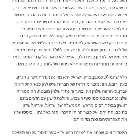
תעלה על הדעת. למעלה מאלף ומאתיים ספרים כבר נכתבו על רצח
הנשיא קנדי, מאות מהם בשני העשורים האחרונים. רצח יצחק רבין,
אירוע שהשפעתו על גורלה של ישראל הייתה גדולה בהרבה מזו של
רצח קנדי על ארצות-הברית, הניב ספר אחד או שניים. הביוגרפיה
המלאה והאובייקטיבית של רבין עצמו, אדם ששימש בתפקידי
מפתח בהיסטוריה הישראלית במשך קרוב לארבעים שנה, טרם
נכתבה. רק לשם השוואה, לא מזמן יצא הכרך השלישי של הביוגרפיה
של לינדון ג'ונסון, שחדל להיות נשיא ב-1968. הוא עדיין אינו מתאר
את ימיו של ג'ונסון בבית הלבן, אפילו לא כסגנו של קנדי. הספר, כמו
ביוגרפיות מתחרות ומפורטות לא פחות של ג'ונסון, היה לרב מכר.
אלא שהמו"ל, כמובן, צדק. ישראל היא מדינה נעדרת זיכרון. זיכרון,
בעיני רובנו, הוא מוצר מותרות של חברות שיש להן פנאי לחקור את
עברן, כי ההווה שלהן אינו בוער והעתיד שלהן מובטח. ההיסטוריה
שלנו נכתבת במוספי סוף השבוע, והולכת לישון עם הדגים ביום
ראשון בבוקר. רבים מראשי הממשלה של ישראל, ואריאל שרון
בתוכם, התייחסו אל קוצר הרוח והזיכרון הזה כאל נתון, וביססו עליו
את הצהרותיהם ואת מדיניותם.
תיאודור וייט, שכתב את "יצירת הנשיא" – ספר היסוד על הפוליטיקה