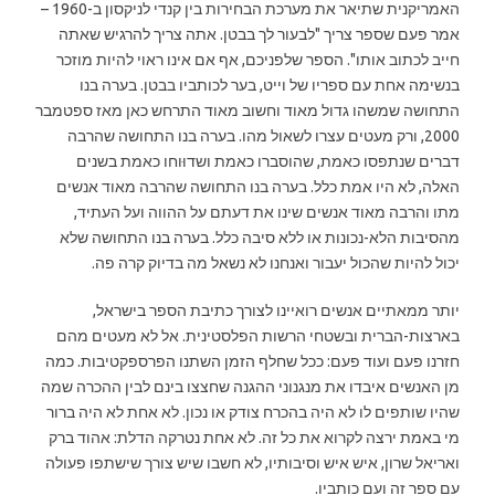
האמריקנית שתיאר את מערכת הבחירות בין קנדי לניקסון ב-1960 –
אמר פעם שספר צריך "לבעור לך בבטן. אתה צריך להרגיש שאתה
חייב לכתוב אותו". הספר שלפניכם, אף אם אינו ראוי להיות מוזכר
בנשימה אחת עם ספריו של וייט, בער לכותביו בבטן. בערה בנו
התחושה שמשהו גדול מאוד וחשוב מאוד התרחש כאן מאז ספטמבר
2000, ורק מעטים עצרו לשאול מהו. בערה בנו התחושה שהרבה
דברים שנתפסו כאמת, שהוסברו כאמת ושדוּוחו כאמת בשנים
האלה, לא היו אמת כלל. בערה בנו התחושה שהרבה מאוד אנשים
מתו והרבה מאוד אנשים שינו את דעתם על ההווה ועל העתיד,
מהסיבות הלא-נכונות או ללא סיבה כלל. בערה בנו התחושה שלא
יכול להיות שהכול יעבור ואנחנו לא נשאל מה בדיוק קרה פה.
יותר ממאתיים אנשים רואיינו לצורך כתיבת הספר בישראל,
בארצות-הברית ובשטחי הרשות הפלסטינית. אל לא מעטים מהם
חזרנו פעם ועוד פעם: ככל שחלף הזמן השתנו הפרספקטיבות. כמה
מן האנשים איבדו את מנגנוני ההגנה שחצצו בינם לבין ההכרה שמה
שהיו שותפים לו לא היה בהכרח צודק או נכון. לא אחת לא היה ברור
מי באמת ירצה לקרוא את כל זה. לא אחת נטרקה הדלת: אהוד ברק
ואריאל שרון, איש איש וסיבותיו, לא חשבו שיש צורך שישתפו פעולה
עם ספר זה ועם כותביו.