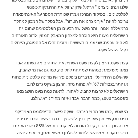
שלנו אנחנו ניצחנו." אריאל שרון שיווק את ההינתקות כעונש
לפלסטינים, ובפיקוד המרכז אמרו שכותרת הספר על האינתיפאדה
צריכה להיות "איך ניצחנו את הטרור". אבל בסקר של המכון למחקר
ברמאללה, אמרו יותר משלושה רבעים מן הפלסטינים שהנסיגה
הישראלית מעזה היא הוכחה לניצחון המאבק המזוין. לרוב האזרחים
לא היה אכפת: שני עמים תשושים ומוכים זחלו אל ההפוגה, מייחלים
רק לרגע של שקט.
קצת שקט. הרצון לקצת שקט השתיק את התוהים מה נשתנה אבו
מאזן מערפאת במהות שמתחת לחליפה, כמו גם את מי שהבין,
שהשלום היחיד עליו מדברים בעולם פירושו מדינה פלסטינית פחות
או יותר בגבולות 67'. לא פחות מזה, הרצון בשקט גרם לרוב
הישראלים לא לרצות להביט לאחור, ולראות כמה מעט הושג מאז
ספטמבר 2000, כמה הרבה אבד ואיזה מחיר נורא שולם.
מי שטען, כמו שר החוץ הגרמני יושקה פישר והדיפלומט האמריקני
דניס רוס, שייתכן שעדיין צריך להישפך דם כדי ששני הצדדים יבינו
את הצורך בהסדר, קיבל הוכחה לצדקתו. רוב של 85% בשני העמים
דרש בסקרים ממנהיגיו לחזור לשולחן המשא ומתן, וידע מה יהיה