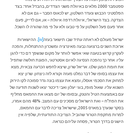
ספטמבר 2000 מלאים באיוולת משני הצדדים, בהבדל אחד: בצד
הפלסטיני הכבוש ונעדר השלטון, יש לכאוס הסבר – גם אם לא
הצדקה. בצד הישראלי, איוולת רדפה איוולת – או, אם לדייק, פעם
אחר פעם פעל השלטון על פי טבעו ולא על פי מה שהורה לו השכל.
ישראל מעולם לא ראתה עתיד שבו תישאר בעזה
[iv]
. ההישארות
ארוכת השנים ברצועה נבעה מאינרציה ומשכרון ההתנחלות, והפכה
לעקרון קדוש בטענה שאי אפשר לוותר על מקום שנשפך דם כדי להגן
עליו. אחר כך נהפכה הנסיגה לאיום אסטרטגי, הפגנת חולשה שתפיל
את חומת המגן שלנו. אריאל שרון, שיצא לחפש הכרעה צבאית, מצא
את עצמו בסופו של דבר נמלט מעזה וקורא לזה ניצחון. שרון יצא
למחוק את הסכמי אוסלו, ומצא את עצמו בונה גדר סמוכה לקו הירוק
השנוא עליו. שאול מופז, בוגי יעלון ואבי דיכטר יצאו לשנות תודעה של
עם באמצעות הטיל והטנק, ובסופו של יום מצאו את החמאס מחליף
את הפת"ח – ואת הישראלים מסכינים עם המצב. 48% מהם אמרו,
בסקר שנערך במארס 2005, שישראל צריכה לדבר עם החמאס,
למרות מתקפת הטרור שהוביל. הצריבה התודעתית, שלפיה אין
הישגים בדרך הטרור, פסחה עליהם כנראה.