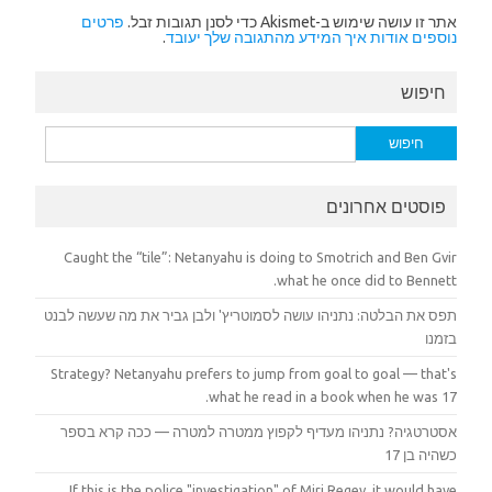
אתר זו עושה שימוש ב-Akismet כדי לסנן תגובות זבל.
פרטים
נוספים אודות איך המידע מהתגובה שלך יעובד
.
חיפוש
חיפוש:
פוסטים אחרונים
Caught the “tile”: Netanyahu is doing to Smotrich and Ben Gvir
what he once did to Bennett.
תפס את הבלטה: נתניהו עושה לסמוטריץ' ולבן גביר את מה שעשה לבנט
בזמנו
Strategy? Netanyahu prefers to jump from goal to goal — that's
what he read in a book when he was 17.
אסטרטגיה? נתניהו מעדיף לקפוץ ממטרה למטרה — ככה קרא בספר
כשהיה בן 17
If this is the police "investigation" of Miri Regev, it would have