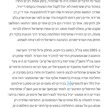
כנגד כל הדברים האלה היה מי שהזהיר, בזמן אמת. רבים התרו
באהוד ברק שערפאת לא יוכל לקבל את הצעותיו בקמפ דייוויד,
ושדרך המשא ומתן הכוחנית שלו תוביל להתפוצצות. עוזי דיין, דן
מרידור וחיים רמון דחפו להקמת גדר שנים לפני שניאות שרון בלב
ולב להקימה. אחר כך הזהירו הם ורבים אחרים מפני התוואי הפולשני
שקבע שרון, ונאלץ לסגת ממנו. רבים אמרו שישראל תיאלץ לברוח
מעזה, רבים הזהירו שתפיסת המלחמה בטרור דרך הכוונת בלבד רק
תחזק את הטרוריסטים. ההנהגה הישראלית לא רצתה לשמוע.
ב-2005 נסוג צה"ל, כמעט בהיחבא, מחלק גדול מדרכי הענישה
והתגובה שבאמצעותן התיימר להדביר את הטרור. לאחר שזמן רב
טענו צה"ל והשב"כ שהריסת בתיהם של קרובי מתאבדים היא צעד
יעיל להרתעת מתאבדים פוטנציאליים, ואף הביאו כהוכחה סיפורים
על אנשים שהחליטו לבצע פיגועי התאבדות וחזרו בהם מסיבה זו,
החליטה ועדה צבאית בראשות אלוף אודי שני שהאמצעי הזה אינו
יעיל כלל ויש להפסיקו
[v]
. בכירים לא מעטים הביעו ספק ביעילותם
של החיסולים הסיטוניים. לאחר שבמשך שנים טען השב"כ שחסימת
הצירים היא אמצעי יעיל במיוחד לעצירתם של פיגועים, הוסרו ברחבי
הגדה למעלה מ-95 אחוזים של המחסומים. התפיסה שלפיה רק
אנחנו נגן על עצמנו התחלפה במגעים קדחתניים עם הפלסטינים,