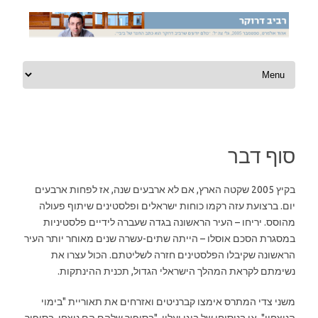
Skip to content
סוף דבר
בקיץ 2005 שקטה הארץ, אם לא ארבעים שנה, אז לפחות ארבעים
יום. ברצועת עזה רקמו כוחות ישראלים ופלסטינים שיתוף פעולה
מהוסס. יריחו – העיר הראשונה בגדה שעברה לידיים פלסטיניות
במסגרת הסכם אוסלו – הייתה שתים-עשרה שנים מאוחר יותר העיר
הראשונה שקיבלו הפלסטינים חזרה לשליטתם. הכול עצרו את
נשימתם לקראת המהלך הישראלי הגדול, תכנית ההינתקות.
משני צדי המתרס אימצו קברניטים ואזרחים את תאוריית "בימוי
הניצחון", או בניסוחו של בוגי יעלון, "בסיפור שלהם הם ניצחו, בסיפור