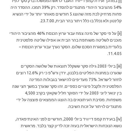
[i] במהלך ועידת קמפ דייוויד הועבר לראש הממשלה ברק סקר לפיו
54% מהציבור היהודי מתנגדים להסדר. רק 39% תמכו. ההסדר היה
פחות מרחיק לכת מזה שהוצג 5 חודשים מאוחר יותר על ידי הנשיא
קלינטון ולא נכלל בו כלל ויתור בהר הבית, 23.7.00.
[ii] על פי סקר של מינה צמח עבור ערוץ הכנסת 46% מהציבור היהודי
מוכנים לשליטה משותפת בהר הבית או אפילו שליטה פלסטינית
בלעדית במסגרת הסכם שלום. הסקר נערך עבור ערוץ הכנסת –
11.4.05.
[iii] ביולי 2003 גילה סקר ששקלל תוצאות של שלושה הסקרים
שנערכו במחנות הפליטים בלבנון, ירדן ורש"פ כי רק 12.6% רוצים
לחזור לישראל. 75% מעדיפים להישאר בגבולות המדינה
הפלסטינית ולקבל פיצויים כספיים. זהו סקר שנערך במשך חצי שנה
בין ינואר ליוני 2003 על ידי הסוקר חליל שקאקי בקרב 4,500
משפחות. מסיבת העיתונאים בה הוצגו הממצאים פוצצה על ידי
מתנגדים לויתור על זכות השיבה.
[iv] בועידת קמפ דייוויד ביולי 2000, חודשיים לפני האינתיפאדה,
נושא הנוכחות הישראלית בעזה זכה לדיון קצר בלבד. מראשית