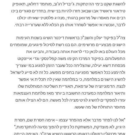
להשגת שקט בימי ההינתקות. ג'יבריל רג'וב, מוחמד דחלאן, תאופיק
טיראווי וראשיד אבו שבאכ חזרו להיות בני שיח. בחדרים סגורים ביכו
רבים את מאסרו של מרוואן ברגותי, מנהיג פלסטיני שאיתו יכולנו
לדבר, ועכשיו אי אפשר לשחרר אותו מן הכלא ללא שערורייה רבתי.
צה"ל בפיקוד יעלון והשב"כ בראשות דיכטר השיגו בשנות העימות
הישגים מבצעיים מרשימים. הם בנו רשת לסיכול פיגועים, שמומחים
מכל העולם באו לכאן כדי לראות אותה בעבודה, והביעו את
התפעלותם. בפיקוד המרכז הקימו משה קפלינסקי וגדי אייזנקוט
מכסחת דשא יעילה, שהצליחה ככל שעבר הזמן לפגוע במי שצריך
ולהימנע ככל האפשר מפגיעה בחפים מפשע. כל זה לא סייע לישראל
להשיג הישגים במלחמה, כי במלחמה שאין לה תכלית אי אפשר
לנצח. הדמוניזציה של ערפאת, תאוריית השליטה המוחלטת שלו
ותיאור המלחמה כמערכה החשובה ביותר מאז מלחמת העצמאות
עזרו למפקדים להשיג לגיטימציה לכל מעשה. הם לא הצילו אותם
מחוסר התוחלת של מה שעשו.
"אל לנו לפחד מדבר אלא מהפחד עצמו – אימה חסרת שם, חסרת
היגיון, לא מוצדקת, המשתקת כל ניסיון להפוך נסיגה להתקדמות,"
אמר פרנקלין רוזוולט בנאומו הראשון כנשיא ארה"ב. האימה הייתה