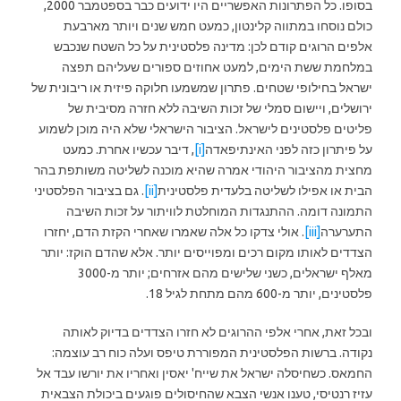
בסופו. כל הפתרונות האפשריים היו ידועים כבר בספטמבר 2000,
כולם נוסחו במתווה קלינטון, כמעט חמש שנים ויותר מארבעת
אלפים הרוגים קודם לכן: מדינה פלסטינית על כל השטח שנכבש
במלחמת ששת הימים, למעט אחוזים ספורים שעליהם תפצה
ישראל בחילופי שטחים. פתרון שמשמעו חלוקה פיזית או ריבונית של
ירושלים, ויישום סמלי של זכות השיבה ללא חזרה מסיבית של
פליטים פלסטינים לישראל. הציבור הישראלי שלא היה מוכן לשמוע
על פיתרון כזה לפני האינתיפאדה
[i]
, דיבר עכשיו אחרת. כמעט
מחצית מהציבור היהודי אמרה שהיא מוכנה לשליטה משותפת בהר
הבית או אפילו לשליטה בלעדית פלסטינית
[ii]
. גם בציבור הפלסטיני
התמונה דומה. ההתנגדות המוחלטת לוויתור על זכות השיבה
התערערה
[iii]
. אולי צדקו כל אלה שאמרו שאחרי הקזת הדם, יחזרו
הצדדים לאותו מקום רכים ומפוייסים יותר. אלא שהדם הוקז: יותר
מאלף ישראלים, כשני שלישים מהם אזרחים; יותר מ-3000
פלסטינים, יותר מ-600 מהם מתחת לגיל 18.
ובכל זאת, אחרי אלפי ההרוגים לא חזרו הצדדים בדיוק לאותה
נקודה. ברשות הפלסטינית המפוררת טיפס ועלה כוח רב עוצמה:
החמאס. כשחיסלה ישראל את שייח' יאסין ואחריו את יורשו עבד אל
עזיז רנטיסי, טענו אנשי הצבא שהחיסולים פוגעים ביכולת הצבאית