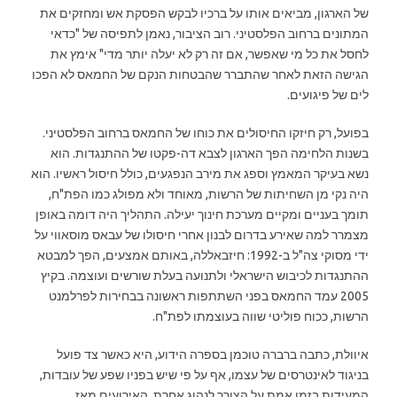
של הארגון, מביאים אותו על ברכיו לבקש הפסקת אש ומחזקים את
המתונים ברחוב הפלסטיני. רוב הציבור, נאמן לתפיסה של "כדאי
לחסל את כל מי שאפשר, אם זה רק לא יעלה יותר מדי" אימץ את
הגישה הזאת לאחר שהתברר שהבטחות הנקם של החמאס לא הפכו
לים של פיגועים.
בפועל, רק חיזקו החיסולים את כוחו של החמאס ברחוב הפלסטיני.
בשנות הלחימה הפך הארגון לצבא דה-פקטו של ההתנגדות. הוא
נשא בעיקר המאמץ וספג את מירב הנפגעים, כולל חיסול ראשיו. הוא
היה נקי מן השחיתות של הרשות, מאוחד ולא מפולג כמו הפת"ח,
תומך בעניים ומקיים מערכת חינוך יעילה. התהליך היה דומה באופן
מצמרר למה שאירע בדרום לבנון אחרי חיסולו של עבאס מוסאווי על
ידי מסוקי צה"ל ב-1992: חיזבאללה, באותם אמצעים, הפך למבטא
ההתנגדות לכיבוש הישראלי ולתנועה בעלת שורשים ועוצמה. בקיץ
2005 עמד החמאס בפני השתתפות ראשונה בבחירות לפרלמנט
הרשות, ככוח פוליטי שווה בעוצמתו לפת"ח.
איוולת, כתבה ברברה טוכמן בספרה הידוע, היא כאשר צד פועל
בניגוד לאינטרסים של עצמו, אף על פי שיש בפניו שפע של עובדות,
המעידות בזמן אמת על הצורך לנהוג אחרת. האירועים מאז