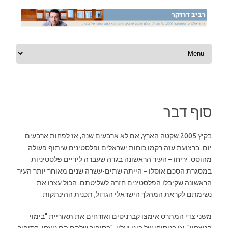
Skip to content
סוף דבר
בקיץ 2005 שקטה הארץ, אם לא ארבעים שנה, אז לפחות ארבעים
יום. ברצועת עזה רקמו כוחות ישראלים ופלסטינים שיתוף פעולה
מהוסס. יריחו – העיר הראשונה בגדה שעברה לידיים פלסטיניות
במסגרת הסכם אוסלו – הייתה שתים-עשרה שנים מאוחר יותר העיר
הראשונה שקיבלו הפלסטינים חזרה לשליטתם. הכול עצרו את
נשימתם לקראת המהלך הישראלי הגדול, תכנית ההינתקות.
משני צדי המתרס אימצו קברניטים ואזרחים את תאוריית "בימוי
הניצחון", או בניסוחו של בוגי יעלון, "בסיפור שלהם הם ניצחו, בסיפור