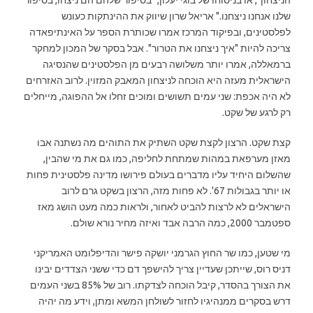
שלנו אנחנו ניצחנו." אריאל שרון שיווק את ההינתקות כעונש
לפלסטינים, ובפיקוד המרכז אמרו שכותרת הספר על האינתיפאדה
צריכה להיות "איך ניצחנו את הטרור". אבל בסקר של המכון למחקר
ברמאללה, אמרו יותר משלושה רבעים מן הפלסטינים שהנסיגה
הישראלית מעזה היא הוכחה לניצחון המאבק המזוין. לרוב האזרחים
לא היה אכפת: שני עמים תשושים ומוכים זחלו אל ההפוגה, מייחלים
רק לרגע של שקט.
קצת שקט. הרצון לקצת שקט השתיק את התוהים מה נשתנה אבו
מאזן מערפאת במהות שמתחת לחליפה, כמו גם את מי שהבין,
שהשלום היחיד עליו מדברים בעולם פירושו מדינה פלסטינית פחות
או יותר בגבולות 67'. לא פחות מזה, הרצון בשקט גרם לרוב
הישראלים לא לרצות להביט לאחור, ולראות כמה מעט הושג מאז
ספטמבר 2000, כמה הרבה אבד ואיזה מחיר נורא שולם.
מי שטען, כמו שר החוץ הגרמני יושקה פישר והדיפלומט האמריקני
דניס רוס, שייתכן שעדיין צריך להישפך דם כדי ששני הצדדים יבינו
את הצורך בהסדר, קיבל הוכחה לצדקתו. רוב של 85% בשני העמים
דרש בסקרים ממנהיגיו לחזור לשולחן המשא ומתן, וידע מה יהיה