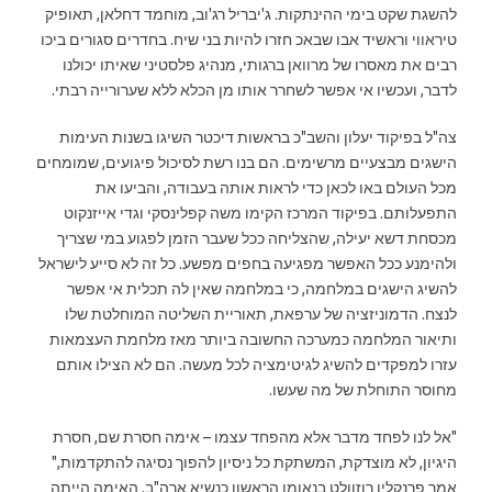
להשגת שקט בימי ההינתקות. ג'יבריל רג'וב, מוחמד דחלאן, תאופיק
טיראווי וראשיד אבו שבאכ חזרו להיות בני שיח. בחדרים סגורים ביכו
רבים את מאסרו של מרוואן ברגותי, מנהיג פלסטיני שאיתו יכולנו
לדבר, ועכשיו אי אפשר לשחרר אותו מן הכלא ללא שערורייה רבתי.
צה"ל בפיקוד יעלון והשב"כ בראשות דיכטר השיגו בשנות העימות
הישגים מבצעיים מרשימים. הם בנו רשת לסיכול פיגועים, שמומחים
מכל העולם באו לכאן כדי לראות אותה בעבודה, והביעו את
התפעלותם. בפיקוד המרכז הקימו משה קפלינסקי וגדי אייזנקוט
מכסחת דשא יעילה, שהצליחה ככל שעבר הזמן לפגוע במי שצריך
ולהימנע ככל האפשר מפגיעה בחפים מפשע. כל זה לא סייע לישראל
להשיג הישגים במלחמה, כי במלחמה שאין לה תכלית אי אפשר
לנצח. הדמוניזציה של ערפאת, תאוריית השליטה המוחלטת שלו
ותיאור המלחמה כמערכה החשובה ביותר מאז מלחמת העצמאות
עזרו למפקדים להשיג לגיטימציה לכל מעשה. הם לא הצילו אותם
מחוסר התוחלת של מה שעשו.
"אל לנו לפחד מדבר אלא מהפחד עצמו – אימה חסרת שם, חסרת
היגיון, לא מוצדקת, המשתקת כל ניסיון להפוך נסיגה להתקדמות,"
אמר פרנקלין רוזוולט בנאומו הראשון כנשיא ארה"ב. האימה הייתה