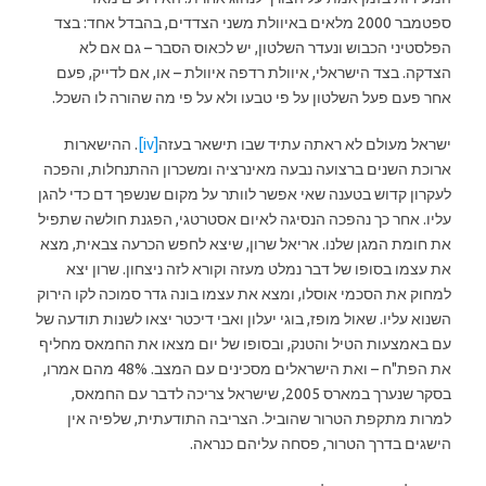
ספטמבר 2000 מלאים באיוולת משני הצדדים, בהבדל אחד: בצד
הפלסטיני הכבוש ונעדר השלטון, יש לכאוס הסבר – גם אם לא
הצדקה. בצד הישראלי, איוולת רדפה איוולת – או, אם לדייק, פעם
אחר פעם פעל השלטון על פי טבעו ולא על פי מה שהורה לו השכל.
ישראל מעולם לא ראתה עתיד שבו תישאר בעזה
[iv]
. ההישארות
ארוכת השנים ברצועה נבעה מאינרציה ומשכרון ההתנחלות, והפכה
לעקרון קדוש בטענה שאי אפשר לוותר על מקום שנשפך דם כדי להגן
עליו. אחר כך נהפכה הנסיגה לאיום אסטרטגי, הפגנת חולשה שתפיל
את חומת המגן שלנו. אריאל שרון, שיצא לחפש הכרעה צבאית, מצא
את עצמו בסופו של דבר נמלט מעזה וקורא לזה ניצחון. שרון יצא
למחוק את הסכמי אוסלו, ומצא את עצמו בונה גדר סמוכה לקו הירוק
השנוא עליו. שאול מופז, בוגי יעלון ואבי דיכטר יצאו לשנות תודעה של
עם באמצעות הטיל והטנק, ובסופו של יום מצאו את החמאס מחליף
את הפת"ח – ואת הישראלים מסכינים עם המצב. 48% מהם אמרו,
בסקר שנערך במארס 2005, שישראל צריכה לדבר עם החמאס,
למרות מתקפת הטרור שהוביל. הצריבה התודעתית, שלפיה אין
הישגים בדרך הטרור, פסחה עליהם כנראה.