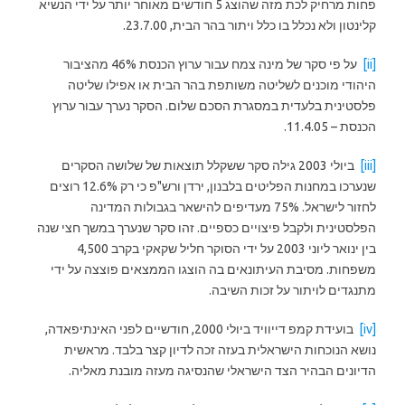
פחות מרחיק לכת מזה שהוצג 5 חודשים מאוחר יותר על ידי הנשיא
קלינטון ולא נכלל בו כלל ויתור בהר הבית, 23.7.00.
[ii]
על פי סקר של מינה צמח עבור ערוץ הכנסת 46% מהציבור
היהודי מוכנים לשליטה משותפת בהר הבית או אפילו שליטה
פלסטינית בלעדית במסגרת הסכם שלום. הסקר נערך עבור ערוץ
הכנסת – 11.4.05.
[iii]
ביולי 2003 גילה סקר ששקלל תוצאות של שלושה הסקרים
שנערכו במחנות הפליטים בלבנון, ירדן ורש"פ כי רק 12.6% רוצים
לחזור לישראל. 75% מעדיפים להישאר בגבולות המדינה
הפלסטינית ולקבל פיצויים כספיים. זהו סקר שנערך במשך חצי שנה
בין ינואר ליוני 2003 על ידי הסוקר חליל שקאקי בקרב 4,500
משפחות. מסיבת העיתונאים בה הוצגו הממצאים פוצצה על ידי
מתנגדים לויתור על זכות השיבה.
[iv]
בועידת קמפ דייוויד ביולי 2000, חודשיים לפני האינתיפאדה,
נושא הנוכחות הישראלית בעזה זכה לדיון קצר בלבד. מראשית
הדיונים הבהיר הצד הישראלי שהנסיגה מעזה מובנת מאליה.