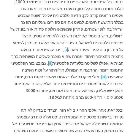
בסופו. כל הפתרונות האפשריים היו ידועים כבר בספטמבר 2000,
כולם נוסחו במתווה קלינטון, כמעט חמש שנים ויותר מארבעת
אלפים הרוגים קודם לכן: מדינה פלסטינית על כל השטח שנכבש
במלחמת ששת הימים, למעט אחוזים ספורים שעליהם תפצה
ישראל בחילופי שטחים. פתרון שמשמעו חלוקה פיזית או ריבונית של
ירושלים, ויישום סמלי של זכות השיבה ללא חזרה מסיבית של
פליטים פלסטינים לישראל. הציבור הישראלי שלא היה מוכן לשמוע
על פיתרון כזה לפני האינתיפאדה
[i]
, דיבר עכשיו אחרת. כמעט
מחצית מהציבור היהודי אמרה שהיא מוכנה לשליטה משותפת בהר
הבית או אפילו לשליטה בלעדית פלסטינית
[ii]
. גם בציבור הפלסטיני
התמונה דומה. ההתנגדות המוחלטת לוויתור על זכות השיבה
התערערה
[iii]
. אולי צדקו כל אלה שאמרו שאחרי הקזת הדם, יחזרו
הצדדים לאותו מקום רכים ומפוייסים יותר. אלא שהדם הוקז: יותר
מאלף ישראלים, כשני שלישים מהם אזרחים; יותר מ-3000
פלסטינים, יותר מ-600 מהם מתחת לגיל 18.
ובכל זאת, אחרי אלפי ההרוגים לא חזרו הצדדים בדיוק לאותה
נקודה. ברשות הפלסטינית המפוררת טיפס ועלה כוח רב עוצמה:
החמאס. כשחיסלה ישראל את שייח' יאסין ואחריו את יורשו עבד אל
עזיז רנטיסי, טענו אנשי הצבא שהחיסולים פוגעים ביכולת הצבאית