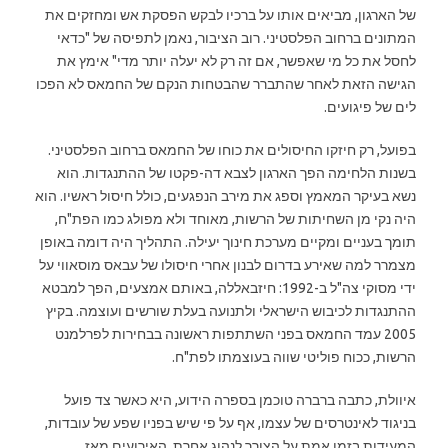
של הארגון, מביאים אותו על ברכיו לבקש הפסקת אש ומחזקים את
המתונים ברחוב הפלסטיני. רוב הציבור, נאמן לתפיסה של "כדאי
לחסל את כל מי שאפשר, אם זה רק לא יעלה יותר מדי" אימץ את
הגישה הזאת לאחר שהתברר שהבטחות הנקם של החמאס לא הפכו
לים של פיגועים.
בפועל, רק חיזקו החיסולים את כוחו של החמאס ברחוב הפלסטיני.
בשנות הלחימה הפך הארגון לצבא דה-פקטו של ההתנגדות. הוא
נשא בעיקר המאמץ וספג את מירב הנפגעים, כולל חיסול ראשיו. הוא
היה נקי מן השחיתות של הרשות, מאוחד ולא מפולג כמו הפת"ח,
תומך בעניים ומקיים מערכת חינוך יעילה. התהליך היה דומה באופן
מצמרר למה שאירע בדרום לבנון אחרי חיסולו של עבאס מוסאווי על
ידי מסוקי צה"ל ב-1992: חיזבאללה, באותם אמצעים, הפך למבטא
ההתנגדות לכיבוש הישראלי ולתנועה בעלת שורשים ועוצמה. בקיץ
2005 עמד החמאס בפני השתתפות ראשונה בבחירות לפרלמנט
הרשות, ככוח פוליטי שווה בעוצמתו לפת"ח.
איוולת, כתבה ברברה טוכמן בספרה הידוע, היא כאשר צד פועל
בניגוד לאינטרסים של עצמו, אף על פי שיש בפניו שפע של עובדות,
המעידות בזמן אמת על הצורך לנהוג אחרת. האירועים מאז