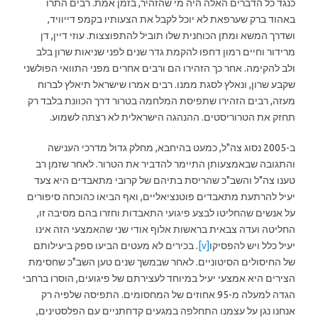
כנגד כל הדברים האלה היה מי שהזהיר, בזמן אמת. רבים התרו
באהוד ברק שערפאת לא יוכל לקבל את הצעותיו בקמפ דייוויד,
ושדרך המשא ומתן הכוחנית שלו תוביל להתפוצצות. עוזי דיין, דן
מרידור וחיים רמון דחפו להקמת גדר שנים לפני שניאות שרון בלב
ולב להקימה. אחר כך הזהירו הם ורבים אחרים מפני התוואי הפולשני
שקבע שרון, ונאלץ לסגת ממנו. רבים אמרו שישראל תיאלץ לברוח
מעזה, רבים הזהירו שתפיסת המלחמה בטרור דרך הכוונת בלבד רק
תחזק את הטרוריסטים. ההנהגה הישראלית לא רצתה לשמוע.
ב-2005 נסוג צה"ל, כמעט בהיחבא, מחלק גדול מדרכי הענישה
והתגובה שבאמצעותן התיימר להדביר את הטרור. לאחר שזמן רב
טענו צה"ל והשב"כ שהריסת בתיהם של קרובי מתאבדים היא צעד
יעיל להרתעת מתאבדים פוטנציאליים, ואף הביאו כהוכחה סיפורים
על אנשים שהחליטו לבצע פיגועי התאבדות וחזרו בהם מסיבה זו,
החליטה ועדה צבאית בראשות אלוף אודי שני שהאמצעי הזה אינו
יעיל כלל ויש להפסיקו
[v]
. בכירים לא מעטים הביעו ספק ביעילותם
של החיסולים הסיטוניים. לאחר שבמשך שנים טען השב"כ שחסימת
הצירים היא אמצעי יעיל במיוחד לעצירתם של פיגועים, הוסרו ברחבי
הגדה למעלה מ-95 אחוזים של המחסומים. התפיסה שלפיה רק
אנחנו נגן על עצמנו התחלפה במגעים קדחתניים עם הפלסטינים,