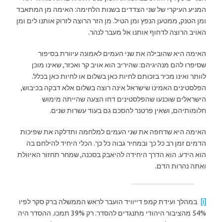
המניע העיקרי של שני הצדדים בשנות הלחימה: האימה מן המתאבד
ומן הטנק, ממטען הנפץ ומן הטיל. מן הזר הרוצה לזרוק אותנו לים ומן
האויב הרוצה לדחוף אותנו אל מעבר לנהר.
האימה היא שהובילה את שני העמים לאמונה עיוורת בסיפור
שסיפרו להם מנהיגיהם: שהיריב הוא אויב קר ואכזר, שאינו מוכן
לוותר ואינו מכיר בזכותם לחיות כאן בשלום או לחיות כאן בכלל.
הפלסטינים האמינו שישראל אינה רוצה בשלום אלא דבקה בכיבוש,
הישראלים שוכנעו שהפלסטינים דחו הצעה שהייתה מימוש
חלומותיהם, ושאין פרטנר להסכם גם בעוד עשרות שנים.
האימה היא שדחפה את שני העמים למלחמה ותדלקה את שפיכות
הדמים זמן רב כל כך ובמחיר גבוה כל כך. הכלי היחיד להילחם בה
הוא הידע. הוא הדרך היחידה להיאבק בסכנה, שמחר תחזור האיוולת
ואִתה נהרות הדם.
[i]
במהלך ועידת קמפ דייוויד הועבר לראש הממשלה ברק סקר לפיו
54% מהציבור היהודי מתנגדים להסדר. רק 39% תמכו. ההסדר היה