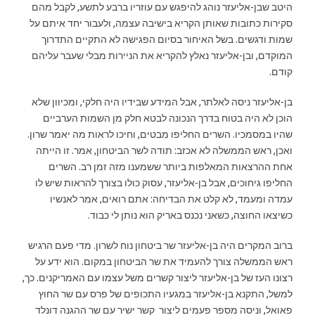
היטב שבן-אליעזר נוהג להיפגש עם עוזריו ברבע לתשע, לקבל מהם
סקירות כתובות שאותן הקריא בישיבה עצמה, ולעבור יחד איתם על
שמות ודגשים. בשל האיחור בסיום הפגישה לא התקיים התדרוך
המוקדם, ובן-אליעזר נאלץ להקריא את הניירות מבלי שעבר עליהם
קודם.
בן-אליעזר ניסה לאלתר, אבל המידע שבידיו היה חלקי, ומכיוון שלא
הוכן לא היה בטוח בדרך הנכונה לבטא חלק מן השמות הערביים
שהיו במסמכיו. השרים החליפו מבטים, וחיכו לראות מה יאמר שרון.
ואכן, ראש הממשלה לא אכזב: תודה לשר הביטחון, אמר. זו הייתה
אחת ההרצאות המאלפות ביותר ששמענו מזה זמן רב. השרים
החליפו גיחוכים, אבל בן-אליעזר, עסוק כולו בצורך להראות שיש לו
עמדה ומעמד, לא קלט את הבדיחה: אתם רואים, אמר לאנשיו
כשיצאו החוצה, כשאני נכנס באריק הוא נותן לי כבוד.
ברוב המקרים היה בן-אליעזר שר ביטחון נוח לשרון. מדי פעם הרגיש
ראש הממשלה צורך להעמיד את שר הביטחון במקום. הוא ידע על
רצונו העז של בן-אליעזר ליצור קשרים משל עצמו עם האמריקנים. כך,
למשל, התקנא בן-אליעזר במגעיו התכופים של פרס עם שר החוץ
פאואל, וניסה מספר פעמים ליצור קשר ישיר עם שר ההגנה דונלד