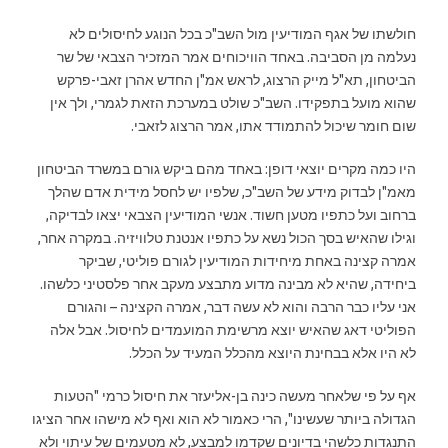
חולשתו של אגף המודיעין מול השב"כ בכל הנוגע לחיסולים לא
נעלמה מן הסביבה. באחד הוויכוחים אמר המזכיר הצבאי של שר
הביטחון, תא"ל מייק הרצוג, לראש אמ"ן החדש אהרן זאבי-פרקש
שהוא מועל בתפקידו. השב"כ שולט במערכת הזאת לגמרי, ולך אין
שום חומר שיכול להתמודד אתו, אמר הרצוג לזאבי.
היו כמה מקרים יוצאי דופן: באחד מהם ביקש גורם במשרד הביטחון
מאמ"ן לבדוק מידע של השב"כ, שלפיו יש לחסל מידית אדם שהלך
ברחוב ועל כתפיו מטען חשוד. אנשי המודיעין הצבאי יצאו לבדיקה,
וגילו שהאיש בסך הכול נשא על כתפיו אנטנת טלוויזיה. במקרה אחר,
אמרה קצינה באחת מיחידות המודיעין לגורם פוליטי, שביקר
ביחידה, שהיא לא מבינה מדוע מתבצע מעקב אחר פלסטיני כלשהו.
אני עליו כבר הרבה והוא לא עשה דבר, אמרה הקצינה – והגורם
הפוליטי דאג שהאיש יוצא מרשימת המועמדים לחיסול. אבל אלה
לא היו אלא בבחינת היוצא מהכלל המעיד על הכלל.
אף על פי שלאחר מעשה כינה בן-אליעזר את חיסול כרמי "הטעות
הגדולה ביותר שעשינו", הרי כאמור לא הוא ואף לא מישהו אחר הציגו
התנגדות כלשהי בדיונים שקדמו למבצע, לא מטעמים של עיתוי ולא