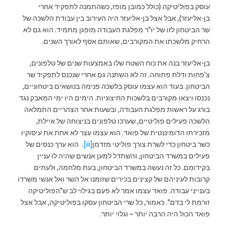
עוסק בפוליטיקה (כולל כמובן מופז, כשהתמנה לתפקיד אחרי
בן-אליעזר), אבל אצל בן-אליעזר היה העירוב בין עבודת הלשכה של
שר הביטחון לזו של יו"ר מפלגת העבודה מופגן מתמיד. הוא גם לא
הרחיק מלשכתו את המקורבים, שאותם אסף לאורך השנים.
בן-אליעזר בנה את כוח השטח שלו באמצעות שנים של טלפונים,
צ'פחות ודלת פתוחה. זה לא השתנה גם אחרי שנכנס לתפקיד שר
הביטחון. בעוד הוא עצמו עוסק בלשכה פנימה בנושאים ביטחוניים,
נכנסו ויצאו מקורבים בלשכות החיצוניות. הימים היו ימי המאבק נגד
בורג על ראשות מפלגת העבודה, ובשעות אחר הצהריים התמלאה
הלשכה פעילים פוליטיים, שערכו טלפונים בניצוחה של איילת,
מזכירתו הדומיננטית של פואד. הוא עצמו עצר לא אחת את עיסוקיו
כשר ביטחון כדי לשרת צורך פוליטי מזדמן
[iii]
. הוא ערך כנסים של
פעילים במשרד הביטחון, והשתדל למען אנשים שהיה לו עניין
בקידומם. כל זה נעשה במשרד הביטחון, בעת מלחמה, ולעתים
קרובות לעיניהם של קצינים בכירים שזומנו אל השר ואל אנשי משרדו
בענייני עבודה. פואד עצמו אמר לא פעם בגילוי לב ש"הפוליטיקה
זורמת לי בדם". כאמור, כל שרי הביטחון עסקו בפוליטיקה, אבל אצל
פואד הכול היה הרבה יותר – וגלוי יותר.