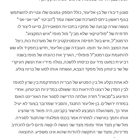
סגנון דיבורו של בן-אליעזר, כולל הספק-גמגום שלו ונטייתו להשתמש
בגוף ראשון ביחס למערכת שבראשה עמד ("הביטוי "אני-אני-אני"
נעשה שורה קבועה של מחקיו בתכניות הסאטירה), סייעו ליצור לו
תדמית של "פוליטיקאי שלא מבין" מול מופז "איש המקצוע".
הרמטכ"ל, איש בעל תפיסה אינסטינקטיבית של מערכות כוח, ניצל
את המצב הזה עד תומו. העובדה שבן-אליעזר, חדש בתפקיד ולא שש
להתעמת עם רמטכ"ל פופולרי, האריך את כהונתו של מופז בשנה
רביעית כמעט מיד עם כניסתו ללשכה, נטלה מידיו את הנשק העיקרי
של שר ביטחון מול מפקד הצבא, ועשתה אותו לסוג של ברווז צולע.
לא אחת נקלע אל בין הפטיש של הברית המתרקמת בין שרון למופז
לבין הסדן של רצונו להיראות כמי ששולט במדיניות הביטחון. אחרי
הפיגוע ב"סבארו" חזרה ועלתה הדרישה לסגור את האוריינט האוס
במזרח ירושלים. בן-אליעזר התנגד, והסביר שמדובר בצעד לא יעיל.
אחר כך, משהועלה המבצע לאישור בקבינט, היה פואד מי שהציג
אותו ותמך באישורו. למחרת אמר בכנס מפלגתי שהתנגד לסגירה.
מול שרון מצד אחד ומופז מצד שני נעשה לו קשה מיום ליום להכתיב
מדיניות, ומצד שני התקשה להודות שהוא אינו משפיע. התוצאה