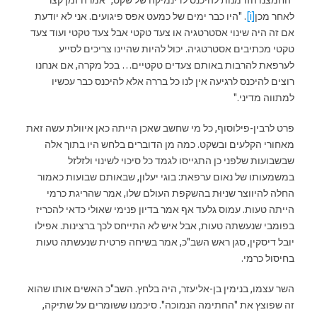
לאחר מכן
[i]
. "היו כבר ימים של כמעט אפס פיגועים. אני לא יודעת
אם זה היה שינוי אסטרטגיה או צעד טקטי אבל צעד טקטי ועוד צעד
טקטי מכתיבים אסטרטגיה. יכול להיות שהיינו צריכים לסייע
לערפאת להרבות באותם צעדים טקטיים… בכל מקרה, אם אנחנו
רוצים להיכנס לרגיעה אין לנו כל בררה אלא להיכנס כבר עכשיו
למתווה מדיני."
פרט לרבין-פילוסוף, כל מי שחשב שאכן הייתה כאן איוולת עשה זאת
מאחורי הקלעים ובשקט. כמה מן הדוברים בלחש היו בתוך אלה
שבשבועות שלפני כן התגייסו לגמד כל סיכוי לשינוי ולזלזל
במשמעותו של נאום ערפאת: בוגי יעלון, שבאותם שבועות כאמור
החלה להיווצר שניוּת בהשקפת העולם שלו, אמר שהריגת כרמי
הייתה טעות. עמוס גלעד אף אמר בדיון פנימי שאולי כדאי להכריז
בפומבי שנעשתה טעות, אבל איש לא התייחס לכך ברצינות. אפילו
יובל דיסקין, סגן ראש השב"כ, אמר בשיחה פרטית שנעשתה טעות
בחיסול כרמי.
השר עצמו, בנימין בן-אליעזר, היה בלחץ. השב"כ האשים אותו שהוא
זה שפוצץ את "החתימה הנמוכה". סיכמנו ששומרים על שתיקה,