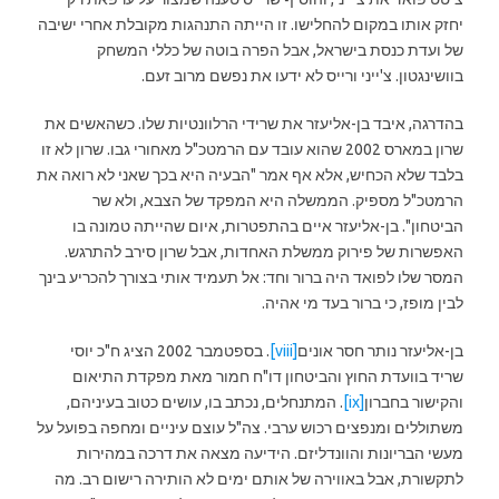
יחזק אותו במקום להחלישו. זו הייתה התנהגות מקובלת אחרי ישיבה
של ועדת כנסת בישראל, אבל הפרה בוטה של כללי המשחק
בוושינגטון. צ'ייני ורייס לא ידעו את נפשם מרוב זעם.
בהדרגה, איבד בן-אליעזר את שרידי הרלוונטיות שלו. כשהאשים את
שרון במארס 2002 שהוא עובד עם הרמטכ"ל מאחורי גבו. שרון לא זו
בלבד שלא הכחיש, אלא אף אמר "הבעיה היא בכך שאני לא רואה את
הרמטכ"ל מספיק. הממשלה היא המפקד של הצבא, ולא שר
הביטחון". בן-אליעזר איים בהתפטרות, איום שהייתה טמונה בו
האפשרות של פירוק ממשלת האחדות, אבל שרון סירב להתרגש.
המסר שלו לפואד היה ברור וחד: אל תעמיד אותי בצורך להכריע בינך
לבין מופז, כי ברור בעד מי אהיה.
בן-אליעזר נותר חסר אונים
[viii]
. בספטמבר 2002 הציג ח"כ יוסי
שריד בוועדת החוץ והביטחון דו"ח חמור מאת מפקדת התיאום
והקישור בחברון
[ix]
. המתנחלים, נכתב בו, עושים כטוב בעיניהם,
משתוללים ומנפצים רכוש ערבי. צה"ל עוצם עיניים ומחפה בפועל על
מעשי הבריונות והוונדליזם. הידיעה מצאה את דרכה במהירות
לתקשורת, אבל באווירה של אותם ימים לא הותירה רישום רב. מה