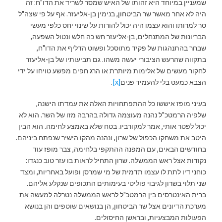
שמעניין במיוחד היא זהותו של האיש שמסר לשריד את הדו"ח: זה
היה לא אחר מאשר שר הביטחון, בנימין בן-אליעזר. אף על פי שצה"ל
סר למרותו והוא עצמו היה יכול להורות על שינוי יחס כלפי מעשי
הבריונות של המתנחלים, בן-אליעזר חש כה חלש ונטול השפעה,
שבחר בהתנהגות של פקיד מתוסכל ופשוט הדליף את הדו"ח,
בתקווה שהרעש הציבורי יעשה משהו. גם תביעותיו של בן-אליעזר
לחקור מעשים של אלימות מיותרת או הרג חפים מפשע טויחו על ידי
הצבא כמעט בלי להעמיד פנים
[x]
.
בעיני מופז איששו כל ההתפתחויות האלה את עמדתו הישנה,
שלפיה הרמטכ"ל נהנה מעוצמה גדולה בהרבה מזו של השר. הוא לא
יכול לפטר אותי, אמר למקורביו. בטח שלא באמצע לחימה. הוא הבין
היטב את משחקו הכפול של שרון, ונהנה מהקו הישיר שנפתח ביניהם.
בחודשים הבאים, עם המפנה ההתקפי בלחימה, צבר מופז עוד
נקודות אצל ראש הממשלה. שרון התחיל לראות בו עזר טוב כנגדו:
כוחני דיו לתת לו עצמו תדמית של מי שמרסן ופועל באחריות, ומצד
שני תלוי בשרון לגיבוי פוליטי בעימותים התכופים שנקלע אליהם.
ברית האינטרסים בין הרמטכ"ל לראש הממשלה נטרלה למעשה את
מערכת הדיונים אצל שר הביטחון, הן בנושאים שוטפים והן בנושא
הפעולות המבצעיות, ובראשן החיסולים.