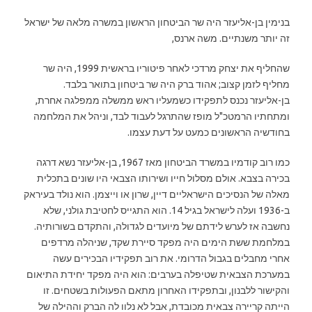
בנימין בן-אליעזר היה שר הביטחון הראשון במשרה מלאה של ישראל
זה יותר משנתיים. משה ארנס,
שהחליף את יצחק מרדכי לאחר פיטוריו בראשית 1999, היה שר
מחליף לזמן קצוב; אהוד ברק היה שר ביטחון בתואר בלבד.
בן-אליעזר נכנס לתפקידו כשמעליו ראש ממשלה ממפלגה אחרת,
ומתחתיו הרמטכ"ל מופז שהתרגל לעבוד לבד, וניהל את המלחמה
בחודשיה הראשונים כמעט על דעת עצמו.
כמו רוב קודמיו במשרד הביטחון מאז 1967, בן-אליעזר נשא דרגה
בכירה בצבא. אולם מסלול חייו ושירותו הצבאי היו שונים בתכלית
מאלה של הנסיכים הישראליים דיין, שרון או וייצמן. הוא נולד בעיראק
ב-1936 ועלה לישראל בגיל 14. הוא התגייס לחטיבת גולני, שלא
נחשבה אז לערש לידתם של מיועדים לגדולה, והתקדם בשורותיה.
במלחמת ששת הימים היה מפקד סיירת שקד, שניהלה מרדפים
אחרי מחבלים בגבול הדרומי. את רוב תפקידיו הבכירים עשה
במערכת הצבאית שטיפלה בערבים: הוא היה מפקד יחידת התיאום
והקישור ללבנון, ובתפקידו האחרון מתאם הפעולות בשטחים. זו
הייתה קריירה צבאית מכובדת, אבל לא נלוו לה הברק וההילה של