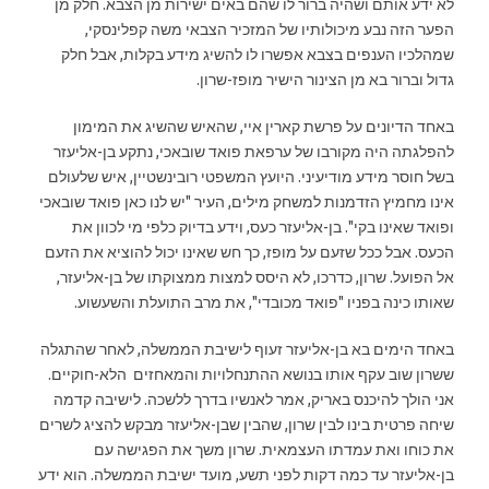
לא ידע אותם ושהיה ברור לו שהם באים ישירות מן הצבא. חלק מן
הפער הזה נבע מיכולותיו של המזכיר הצבאי משה קפלינסקי,
שמהלכיו הענפים בצבא אפשרו לו להשיג מידע בקלות, אבל חלק
גדול וברור בא מן הצינור הישיר מופז-שרון.
באחד הדיונים על פרשת קארין איי, שהאיש שהשיג את המימון
להפלגתה היה מקורבו של ערפאת פואד שובאכי, נתקע בן-אליעזר
בשל חוסר מידע מודיעיני. היועץ המשפטי רובינשטיין, איש שלעולם
אינו מחמיץ הזדמנות למשחק מילים, העיר "יש לנו כאן פואד שובאכי
ופואד שאינו בקי". בן-אליעזר כעס, וידע בדיוק כלפי מי לכוון את
הכעס. אבל ככל שזעם על מופז, כך חש שאינו יכול להוציא את הזעם
אל הפועל. שרון, כדרכו, לא היסס למצות ממצוקתו של בן-אליעזר,
שאותו כינה בפניו "פואד מכובדי", את מרב התועלת והשעשוע.
באחד הימים בא בן-אליעזר זעוף לישיבת הממשלה, לאחר שהתגלה
ששרון שוב עקף אותו בנושא ההתנחלויות והמאחזים הלא-חוקיים.
אני הולך להיכנס באריק, אמר לאנשיו בדרך ללשכה. לישיבה קדמה
שיחה פרטית בינו לבין שרון, שהבין שבן-אליעזר מבקש להציג לשרים
את כוחו ואת עמדתו העצמאית. שרון משך את הפגישה עם
בן-אליעזר עד כמה דקות לפני תשע, מועד ישיבת הממשלה. הוא ידע