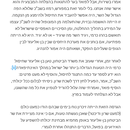
אמרו בשירות, אבל לפואד בער להתגאות בהצלחה המבצעית והוא
אישר שזה אנחנו. בלי לומר זאת במפורש, רמזו בשב"כ שלולא הפה
הגדול של השר, היה אפשר להעביר את החיסול ולהימנע מן הנקמה.
זו הייתה האשמה נבזית, שהתעלמה מן המונופול שהיה לשב"כ עצמו
על המידע בתהליך ההחלטה, ומן הסיכויים האפסיים שישראל לא
תואשם בהרג כרמי, ויגיד השר מה שיגיד – או לא יגיד. היא לא הייתה
מפתיעה, אם בוחנים את מערכת היחסים שבין בן-אליעזר לבין
הגופים שעליהם הופקד, ושאותם היה אמור להנהיג.
לאחר זמן, אחרי שעזב את משרד הביטחון, טען בן-אליעזר שחיסול
כרמי היה הטעות הגדולה ביותר של ישראל במהלך האינתיפאדה
[ii]
.
הוא ידע לספר עד כמה התנגד לחיסול, והוסיף לא מעט פרטים:
השב"כ, אמר, הפעיל לחץ דרך לשכת שרון. ניסיתי לבלום ככל יכולתי,
הוסיף פואד, ואמרתי שזה עלול להוריד לטמיון את כל מה שהשגנו,
אבל לא הצלחתי לעמוד בפרץ.
הגרסה הזאת הייתה זיכרון נוח בימים שבהם הודו כמעט כולם
(למעט שרון ודיכטר) שאכן נעשתה טעות, אם כי אינה מציירת את שר
הביטחון בן-אליעזר באופן מחמיא מבחינת יכולתו להשפיע על
האירועים. בפועל, הדברים התנהלו אחרת לגמרי.