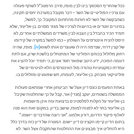
ככל שהחריף הסכסוך בינו לבין מופז, סירב הרמטכ"ל לשתף פעולה
עם צרכיו הפוליטיים של השר – דבר מקובל במערכת יחסים תקינה,
כשהבקשה של השר לא חורגת מהתחום המקובל. כך, למשל,
במינויים זוטרים או בהיענות לצרכיו של מגזר מסוים. בן-אליעזר, שלא
תמיד הכיר בהבדל בין הצבא לבין משרדים ממשלתיים אחרים, לא
היסס להניח אינטרסים על השולחן – כמו למשל במקרה של קידומו
של קצין דרוזי, שנדמה היה לו שעוצרים אותו לשווא
[iv]
. מופז, שהיה
רחוק מלזלזל בכוחם הפוליטי של המתנחלים בלשכת שרון, אם לתת
דוגמה הפוכה, ידע היטב שפואד חסר אונים, כי תמיד יוכל להציג את
עמדתו כמקצועיות טהורה מול האינטרסים הלא-לגיטימיים של
פוליטיקאי מובהק. בן-אליעזר, לעומתו, חש שפוגעים ומזלזלים בו.
באחת הפעמים כונס דיון אצל שר הביטחון אחרי שמתאם פעולות
הממשלה בשטחים, יעקב (מנדי) אור, קבל על כך שהחלטות שקיבל
בן-אליעזר על הקלות לפלסטינים ברצועת עזה אינן מיושמות.
בן-אליעזר בחר לא לפנות למופז, שישב בדיון. במקום זאת הוא פנה
לאלוף פיקוד הדרום, דורון אלמוג. "אני רוצה שהדברים ייושמו."
בתום הדיון קיימו הקצינים דיון יישום. המטרה של דיון כזה בדרך כלל
היא להחליט איך מבצעים את ההחלטות שהתקבלו אצל השר. לא