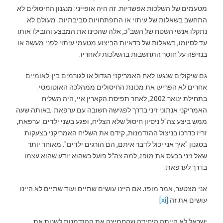
מטעמים של השלכות אפשריות. זה היה אופייני: מנגנון החיסולים לא
התחשב בשאלות של עיתוי או התפתחויות סביבתיות. מעולם לא
נתקלו אנשי השטח של השב"כ, אלה שהכינו את המבצע והובילו אותו
עד לסיומו, בשאלות של כדאיות הביצוע מטעמי עיתוי לפני מעשה או
בנזיפה על חוסר התחשבות בהשלכות לאחריו.
גם שיקולים שנגעו לאח האמריקני הגדול או לגורמים בין-לאומיים
אחרים לא הפריעו את מכונת החיסולים ממהלכה האוטומטי.
בתחילת ינואר 2002, לאחר תפיסת הקארין איי, היה השליח
האמריקני אנתוני זיני בדרך לפגישה חשובה עם ערפאת. באותה שעה
ממש ביצע צה"ל ניסיון חיסול שלא הצליח, ופגע בשני ילדים. ערפאת,
זריז כדרכו בניצול ההזדמנות, קידם את השליח האמריקני בצעקות
בסגנון "איך אני יכול לדבר איתם, הם הורגים ילדים". מאוחר יותר
שאל זיני בכעס את מופז, למה צה"ל פועל כשהוא יודע שהוא עצמו
בדרך לערפאת.
אני מצטער, אמר מופז. אם היינו עושים שתיים ועוד שתיים לא היינו
עושים את זה.
[xi]
ישראל לא הייתה היחידה שהחמיצה את ההזדמנות לשנות את