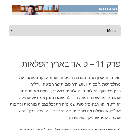
Skip to content
פרק 11 – פואד בארץ הפלאות
האדם הראשון מתוך מערכת הביטחון, שהעז לבקר בפומבי את
מהלכי ישראל בסוף 2001 היה סגנית שר הביטחון, דליה
רבין-פילוסוף. האלופים והאלופים-לשעבר, שטענו מאוחר יותר
שהבחינו מראש בהחמצה הגדולה, שמרו בזמן אמת על שתיקה
זהירה. דווקא רבין-פילוסוף, שמינויה התקבל בגבות מורמות וקריצות
של "פואד משלם מס שפתיים פוליטי לבתו של יצחק רבין" היא
שהעזה לומר שהמלך הוא עירום.
"החמצנו הזדמנות להיכנס לדינמיקה של שקט," אמרה זמן קצר