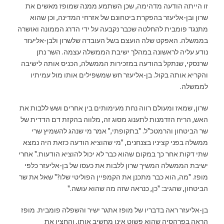
זו הייתה הודעה מדהימה, שכן השתמע ממנה שמופז מאשים את
שרון ובן-אליעזר בהפקרת ביטחונם של אזרחי המדינה, וכן שהוא
מתנגד פומבית להחלטה שכבר נקבעה על ידי הדרג הממונה ואושרה
בממשלה. האפקט שלה הועצם בשל העובדה שלשרון ולבן-אליעזר
נודע עליה לראשונה במהלך ישיבת הממשלה עצמה. השר נתן
שרנסקי, שנתקל בהודעה במזכירות הממשלה, הכניס אותה לישיבה
והקריא אותה בקול. בן-אליעזר חש שמשפילים אותו מול עמיתיו
לממשלה.
שרון, שמאז ומעולם רווה נחת מעימותים בין אחרים ושש ללבות את
האש, הריח הזדמנות לתענוג מסוג זה, מלווה בהקזת דם הדדית של
שר הביטחון והרמטכ"ל. "בתקופתי," אמר מי שנהג להשמיץ שרי
ממשלה בפני קציניו בצנחנים, "מי שהוציא הודעה כזאת היה נמצא
שתי דקות אחר כך במקום שהוא כבר לא יכול להוציא הודעות." אחרי
ישיבת הממשלה המשיך שרון ללבות את כעסו של בן-אליעזר כלפי
מופז. "מה, הוא כבר מתכנן את הקמפיין הפוליטי שלו?" שאל את שר
הביטחון, שהגיב: "כן, כנראה שזה מה שהוא עושה."
בן-אליעזר ראה בדבריו של מופז אתגר ישיר והשפלה פומבית. מופז
הראה בפרהסיה שהוא פשוט אינו מחשיב אותו, והחצין את