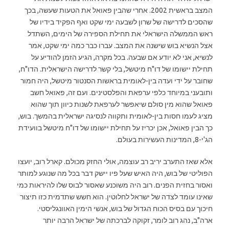
המצב בראשית 2002. אחרי שהבין פאואל את הטעות שעשה, בכך
שהסכים לדרישה של שרון לשבעה ימי שקט ואף הפקיד בידיו של
ראש הממשלה הישראלי את תחילת הספירה של הימים, השתדל
אצל הנשיא בוש שישנה את המצב. עברו כבר כמה ימי שקט, אמר
לנשיא, אני לא יודע אם שבעה. בכל מקרה, הגיע הזמן להודיע על
תחילת יישומו של דו"ח מיטשל, בלי קשר לדרישה הישראלית. הדו"ח,
שחובר על ידי ועדה בין-לאומית בראשות הסנטור מיטשל, היה חמור
ותובעני במיוחד כלפי ערפאת והפלסטינים. ועם זה, פאואל חשב
פאואל שהוא מין סולם שיאפשר לערפאת לשנות כיוון תוך שהוא
מציג לעמו חסות בין-לאומית ותקווה לנסיגה ישראלית בהמשך. בוש,
כך הבין פאואל, אכן יכריז על תחילת יישומו של דו"ח מיטשל בוועידת
הג'י-8, המדינות העשירות בעולם.
אלא שאז התערב יריב רב עוצמה, אולי החזק מכולם. קארל רוב, יועצו
הפוליטי של בוש, היה האיש שעל פיו יישק דבר בכל מה שנוגע למותר
ואסור בחזית הפנים. רוב היה משוכנע שאסור לבוס שלו להיראות כמי
שאינו עומד לצדה של ישראל לחלוטין. הוא חשש שתדמית כזו תיצור
חיכוך עם בסיס הכוח הגדול של בוש, אנשי הימין האוונגליסטי.
ארה"ב, נהג רוב לומר, זקוקה לברכתה של ישראל הרבה יותר