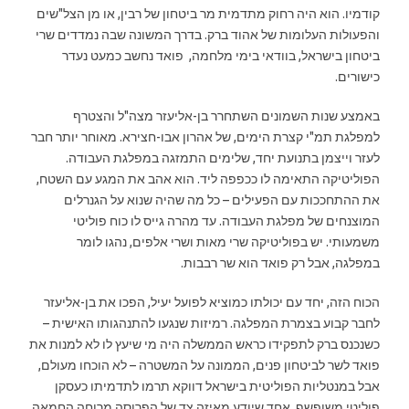
קודמיו. הוא היה רחוק מתדמית מר ביטחון של רבין, או מן הצל"שים
והפעולות העלומות של אהוד ברק. בדרך המשונה שבה נמדדים שרי
ביטחון בישראל, בוודאי בימי מלחמה, פואד נחשב כמעט נעדר
כישורים.
באמצע שנות השמונים השתחרר בן-אליעזר מצה"ל והצטרף
למפלגת תמ"י קצרת הימים, של אהרון אבו-חצירא. מאוחר יותר חבר
לעזר וייצמן בתנועת יחד, שלימים התמזגה במפלגת העבודה.
הפוליטיקה התאימה לו ככפפה ליד. הוא אהב את המגע עם השטח,
את ההתחככות עם הפעילים – כל מה שהיה שנוא על הגנרלים
המוצנחים של מפלגת העבודה. עד מהרה גייס לו כוח פוליטי
משמעותי. יש בפוליטיקה שרי מאות ושרי אלפים, נהגו לומר
במפלגה, אבל רק פואד הוא שר רבבות.
הכוח הזה, יחד עם יכולתו כמוציא לפועל יעיל, הפכו את בן-אליעזר
לחבר קבוע בצמרת המפלגה. רמיזות שנגעו להתנהגותו האישית –
כשנכנס ברק לתפקידו כראש הממשלה היה מי שיעץ לו לא למנות את
פואד לשר לביטחון פנים, הממונה על המשטרה – לא הוכחו מעולם,
אבל במנטליות הפוליטית בישראל דווקא תרמו לתדמיתו כעסקן
פוליטי משופשף, אחד שיודע מאיזה צד של הפרוסה מרוחה החמאה.