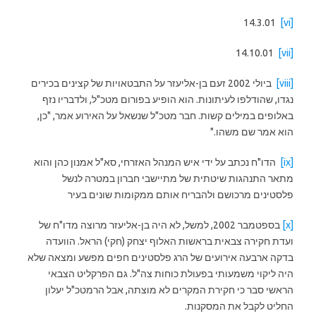
14.3.01
[vi]
14.10.01
[vii]
[viii]
ביולי 2002 זעם בן-אליעזר על התבטאויות של קצינים בכירים
נגדו, שהודלפו לעיתונות. הוא הופיע בפורום מטכ"ל, ולדבריו נזף
באלופים במילים קשות. חבר מטכ"ל שנשאל על האירוע אמר, "כן,
הוא אמר שם משהו."
[ix]
הדו"ח נכתב על ידי איש המנהל האזרחי, סא"ל אמנון כהן והוא
מתאר התנהגות שיטתית של מתיישבי חברון במטרה לנשל
פלסטינים מרכושם ולהבריח אותם ממקומות שונים בעיר
[x]
בספטמבר 2002, למשל, לא היה בן-אליעזר מרוצה מדו"ח של
ועדת חקירה צבאית בראשות האלוף יצחק (חקי) הראל. הוועדה
בדקה ארבעה אירועים של הרג פלסטינים חפים מפשע ומצאה שלא
היה ליקוי משמעותי בפעולת כוחות צה"ל. גם הפרקליט הצבאי
הראשי סבר כי חקירת המקרים לא מוצתה, אבל הרמטכ"ל יעלון
החליט לקבל את המסקנות.