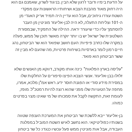
על הדעת בימיו ודובר ז'רגון שלא הבין. בניגוד לשרון, שאמנם גם הוא
היה רחוק מאוד מהבנת הצבא ושיחותיו הראשונות עם מפקדי
השטח עוררו גיחוכים, אבל הוא עדיין היה תמיד אריק האגדי מן
ה-101 וצליחת התעלה, לא היה לבן-אליעזר מוניטין מן העבר
להסתמך עליו כדי שיעורר יראה. ההילה של התפקיד, שבמסורת
השלטונית של ישראל יש בו יותר יוקרה מאשר תוכן של ממש, פעלה
במקרה שלו כחרב פיפיות: העם חושב שפואד הוא שר הביטחון, נהג
חיים רמון לומר בארסיות בשיחות פרטיות, מה שהעם לא מבין זה
ששר הביטחון הוא פואד.
"עליסה בארץ הפלאות" כינה אותו מקורב, דווקא מן האנשים שלא
זלזלו בבן-אליעזר. אנשי הצבא הפיצו סיפורים על החלקות שלו
במסירת מידע סודי או הפגנת חוסר ידע. ראש אמ"ן מלכא, אמרו,
מחפה על הטעויות שלו מפני שהוא רוצה להיות רמטכ"ל. מופז,
לעומת זאת, התקשה לקבל את סמכותו של מי שאינו מצוי בפרטים
כמוהו.
בן-אליעזר ייבא ללשכת שר הביטחון את המערכת הענפה שטווה
בשנותיו כפוליטיקאי. הוא נחשב לאיש השטח המוביל במפלגת
העבודה, אבל אות מוניטין ממש פעל עכשיו כנגדו: כל שר ביטחון