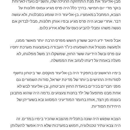
מבן-אליעזר את מנת התחזוקה הרגילה שלו, והשניים נועדו לארוחת
בוקר מדי יום חמישי. בדרך כלל היה פרס מגיע עמוס תלונות על
הצבא, המחבל במאמציו. בן-אליעזר היה שומע בסבלנות, ולא עושה
דבר. אחרי שבוע היה פרס מגיע ובפיו אותן תלונות, מבלי לבדוק אם
נעשה משהו ומבלי להביע כעס על שלא אירע כלום.
אבל פואד ידע היטב ששרון חושש מפרס הרבה יותר מאשר ממנו,
ולמעשה מנטרל את השפעתו כיו"ר העבודה באמצעות מערכת יחסיו
עם פרס ובשל הידיעה ששר החוץ, שמשקלו רב משל מפלגתו, לא
מעלה באמת על דעתו לעזוב את הממשלה.
בימיו הראשונים בתפקיד היה בן-אליעזר מוקסם. שר ביטחון נחשף
לסודותיה הרגישים ביותר של מדינת ישראל, סודות השמורים גם
מפני חברים בכירים בוועדת החוץ והביטחון, ובן-אליעזר לבש לא
אחת מבט מתפעל של ילד בחנות צעצועים. נדמה היה שהוא מתבונן
בעצמו מן הצד, אוחז בחומר המודיעיני המסווג ובא בשעריהן של
היחידות הסודיות.
הצבא שפגש היה שונה בתכלית מהצבא שהכיר בימיו במדים. זה
היה צבא עתיר טכנולוגיה, חמוש במערכות שלא היה אפשר להעלותן