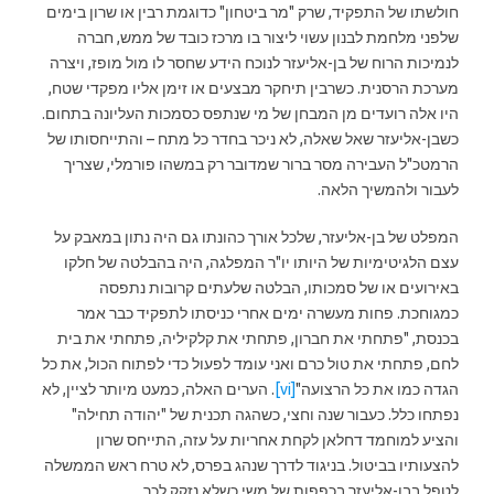
חולשתו של התפקיד, שרק "מר ביטחון" כדוגמת רבין או שרון בימים
שלפני מלחמת לבנון עשוי ליצור בו מרכז כובד של ממש, חברה
לנמיכות הרוח של בן-אליעזר לנוכח הידע שחסר לו מול מופז, ויצרה
מערכת הרסנית. כשרבין תיחקר מבצעים או זימן אליו מפקדי שטח,
היו אלה רועדים מן המבחן של מי שנתפס כסמכות העליונה בתחום.
כשבן-אליעזר שאל שאלה, לא ניכר בחדר כל מתח – והתייחסותו של
הרמטכ"ל העבירה מסר ברור שמדובר רק במשהו פורמלי, שצריך
לעבור ולהמשיך הלאה.
המפלט של בן-אליעזר, שלכל אורך כהונתו גם היה נתון במאבק על
עצם הלגיטימיות של היותו יו"ר המפלגה, היה בהבלטה של חלקו
באירועים או של סמכותו, הבלטה שלעתים קרובות נתפסה
כמגוחכת. פחות מעשרה ימים אחרי כניסתו לתפקיד כבר אמר
בכנסת, "פתחתי את חברון, פתחתי את קלקיליה, פתחתי את בית
לחם, פתחתי את טול כרם ואני עומד לפעול כדי לפתוח הכול, את כל
הגדה כמו את כל הרצועה"
[vi]
. הערים האלה, כמעט מיותר לציין, לא
נפתחו כלל. כעבור שנה וחצי, כשהגה תכנית של "יהודה תחילה"
והציע למוחמד דחלאן לקחת אחריות על עזה, התייחס שרון
להצעותיו בביטול. בניגוד לדרך שנהג בפרס, לא טרח ראש הממשלה
לטפל בבן-אליעזר בכפפות של משי כשלא נזקק לכך.