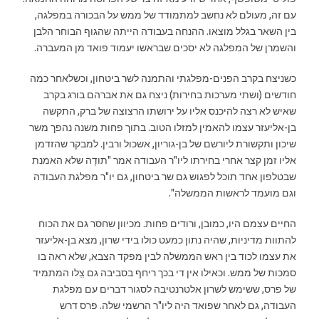
עם זה, מעולם לא נחשב למתמודד של ממש על הבכורה במפלגה,
בין השאר בגלל מוצאו. ההנחה בעבודה הייתה שהגוף הבוחר הלבן
והשמרן של המפלגה לא יסכים שבראשו יעמוד פואד מן המעברה.
כשניצח בקרב הפנים-מפלגתי והתמנה לשר ביטחון, וכשלאחר כמה
חודשים (ושתי מערכות בחירות) ניצח גם את אברהם בורג בקרב
שאיש לא רצה להיכנס אליו על ירושתו הרצוצה של ברק, התקשה
בן-אליעזר עצמו להאמין למזלו הטוב. בתוך פחות משנה נהפך משר
שיכון ותקשורת ליורשם של בן-גוריון, אשכול ורבין. למבקר שהזדמן
אליו זמן קצר אחרי בחירתו ליו"ר העבודה אמר "תודֶה שלא האמנת
שבטלפון אחד תוכל לפגוש גם שר ביטחון, גם יו"ר מפלגת העבודה
וגם מועמד לראשות הממשלה".
החיים עצמם היו, כמובן, ורודים פחות. מכיוון שחסר גם את הכוח
להתוות מדיניות, שהיה נתון כמעט כולו בידי שרון, מצא בן-אליעזר
את עצמו לכוד בין ראש הממשלה לבין מפקד הצבא, שלא ראה בו
סמכות של ממש. וכאילו אין די בכך ריחף בסביבה גם צִִלו המתמיד
של פרס, ששימש לשרון אלטרנטיבה לסגור דברים עם מפלגת
העבודה, גם לאחר שפואד היה ליו"ר הרשמי שלה. פרס דרש