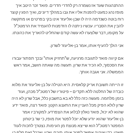
ההתנהגות שעד אז נשמרה רק לחדרי חדרים. פואד זכר היטב איך
מופז נהג כמעט להפנות אליו את גבו במהלך דיונים, ואיך הפגין קוצר
רוח בוטה כשנדמה היה לו שבן-אליעזר אינו בקי בפרטים או מתקשה
להבין את הסבריו. עכשיו ניתנה לו הזדמנות להעמיד את הרמטכ"ל
על מקומו, דבר שלצערו לא עשה קודם שהחליט להאריך את כהונתו.
אני הולך להעיף אותו, אמר בן-אליעזר לשרון.
אם קיווה פואד לתגובה מרגיעה, ש"תחזיק אותו" ובכך תפתור עבורו
את הסכסוך, לא הכיר את שרון. תעשה מה שאתה חושב, אמר ראש
הממשלה. אני אגבה אותך.
זו הייתה תשובת אריק קלאסית. היא הטילה על בן-אליעזר את מלוא
כובדה של החלטה ללא תקדים – פיטוריו של רמטכ"ל מכהן, ועוד
בזמן מלחמה. מעשה כזה כלל לא בא בחשבון כלל, אבל שרון לא היה
שרון לולא הפיק מכל העניין את התענוג הקטן: פואד רצה, פואד ידע
שהוא לא יכול, פואד נאלץ לבלוע את הצפרדע. למקורביו אמר
בן-אליעזר שהוא יודע שלא יוכל לפטר את מופז, כי שר ביטחון
המפטר רמטכ"ל הוא שייצא מנוצח מן העימות. נצטרך לחכות לעוד
משהו, כדי שיהיה אפשר לפטר אותו, סיכם. שרון, שבכל זאת חלף בו