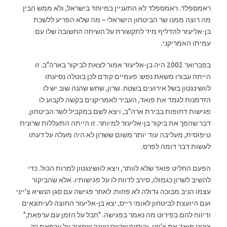
ראמספלד. ראמספלד לא התעניין במיוחד בישראל, ולא ממש הבין
מה רוצה ממנו שר הביטחון הישראלי – מה שלא הפריע ללשכת
בן-אליעזר להדליף מיד לתקשורת על השיחה החשובה שלו עם
עמיתו האמריקני.
בפברואר 2002 היה בן-אליעזר אמור לצאת לביקור בארה"ב. זו
הייתה עבורו משאת נפש: פעמיים קודם לכן בוטלה נסיעתו
לוושינגטון בשל אירועים בשטח. שרון, שחש שהנה שוב יש לו
הזדמנות לגמד את פואד, העביר לאמריקנים בקשה לקבוע לו
פגישות דחופות בבירת ארה"ב, ויצא לשם במקביל לשר הביטחון,
דבר שהפך את ביקור בן-אליעזר למיותר. זו הייתה התעללות שרונית
טיפוסית, מעליבה עוד יותר משום ששרון לא היה מעלה על דעתו
לעשות דבר דומה לפרס.
הפעם החליט פואד שלא לוותר, ויצא לוושינגטון למרות הכול. כדי
להשיב לשרון כגמולו, סירב לדווח לו על פגישותיו. אלא שהביקור
עצמו הניב מבוכה גדולה לא פחות. לאחר פגישה עם סגן הנשיא צ'ייני
ועם היועצת לביטחון לאומי רייס, יצא בן-אליעזר החוצה לעיתונאים
ודיווח להם בפירוט מה נאמר בפגישה. "חבל על הזמן עם ערפאת,"
ציטט פואד את צ'ייני, והוסיף שרייס טענה שמצור על ערפאת רק