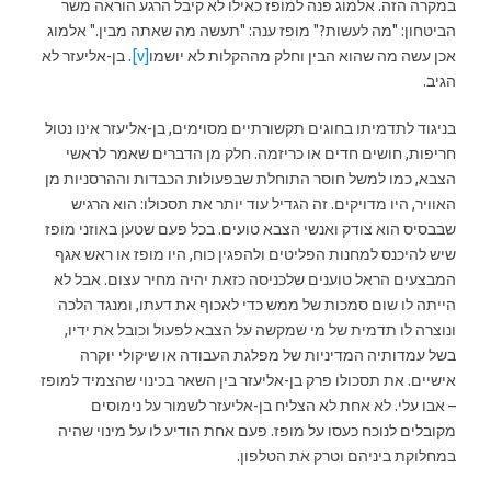
במקרה הזה. אלמוג פנה למופז כאילו לא קיבל הרגע הוראה משר
הביטחון: "מה לעשות?" מופז ענה: "תעשה מה שאתה מבין." אלמוג
אכן עשה מה שהוא הבין וחלק מההקלות לא יושמו
[v]
. בן-אליעזר לא
הגיב.
בניגוד לתדמיתו בחוגים תקשורתיים מסוימים, בן-אליעזר אינו נטול
חריפות, חושים חדים או כריזמה. חלק מן הדברים שאמר לראשי
הצבא, כמו למשל חוסר התוחלת שבפעולות הכבדות וההרסניות מן
האוויר, היו מדויקים. זה הגדיל עוד יותר את תסכולו: הוא הרגיש
שבבסיס הוא צודק ואנשי הצבא טועים. בכל פעם שטען באוזני מופז
שיש להיכנס למחנות הפליטים ולהפגין כוח, היו מופז או ראש אגף
המבצעים הראל טוענים שלכניסה כזאת יהיה מחיר עצום. אבל לא
הייתה לו שום סמכות של ממש כדי לאכוף את דעתו, ומנגד הלכה
ונוצרה לו תדמית של מי שמקשה על הצבא לפעול וכובל את ידיו,
בשל עמדותיה המדיניות של מפלגת העבודה או שיקולי יוקרה
אישיים. את תסכולו פרק בן-אליעזר בין השאר בכינוי שהצמיד למופז
– אבו עלי. לא אחת לא הצליח בן-אליעזר לשמור על נימוסים
מקובלים לנוכח כעסו על מופז. פעם אחת הודיע לו על מינוי שהיה
במחלוקת ביניהם וטרק את הטלפון.