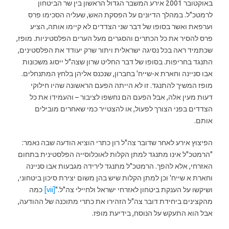
באוקטובר 2001 אירע המשבר הגדול הראשון בין שר הביטחון
לרמטכ"ל. במהלך הדיונים על הפסקת האש, שעליה הסכימו פרס
וערפאת ואשר בסופו של דבר שני הצדדים לא קיימו אותה, הציע
פרס להסיר את כל הכתרים והסגרים מעל הערים הפלסטיניות. מופז,
שכתמיד ראה בכל נסיגה ישראלית ויתור שרק יעודד את הפלסטינים,
התנגד בחריפות. בסופו של דבר החליט שרון שצה"ל ייסוג משכונות
אבו סניינה וחארת א-שייח' בחברון, שנכנס אליהן בלחץ המתנחלים.
מופז המשיך להתנגד. זו לא הייתה הפעם הראשונה שהיו חילוקי
דעות מעין אלה, אבל הפעם הם נחשפו לציבור – והעמידו את כל
הצדדים בפני הצורך לפעול, או להצטייר כמי שאחרים מובילים
אותם.
הפיצוץ אירע לאחר שדובר צה"ל רון כתרי הוציא הודעה שבה נאמר:
"הרמטכ"ל אינו מתנגד למתן הקלות לאוכלוסייה הפלסטינית בתחום
האזרחי, אלא להפך. הרמטכ"ל מתנגד לירידה מגבעות אבו סניינה
וחארת א שייח' וכן למתן הקלות שיש בהן משום יצירת סיכון ביטחוני,
ושיקשו על הענקת ביטחון לאזרחי ישראל ולחיילי צה"ל."
[vii]
כמה
מהקצינים ביחידת דובר צה"ל הזהירו את כתרי מתוכנה של ההודעה,
אבל הוא התעקש על הנוסח, בידיעת מופז.