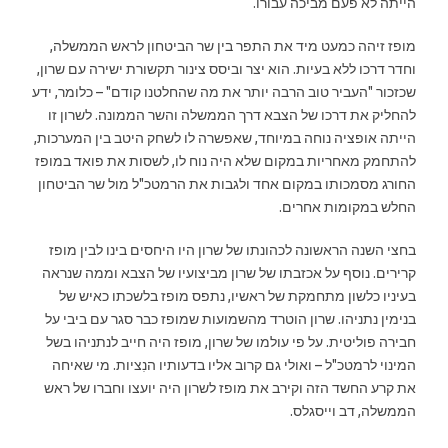
הייתה לא פעם מביכה עבורו.
מופז זיהה כמעט מיד את התפר בין שר הביטחון לראש הממשלה,
וחדר דרכו ללא בעיות. הוא יצר וביסס צינור תקשורת ישירה עם שרון,
שכזכור "העביר טוב הרבה יותר את מה שהחלטנו קודם" – כלומר, ידע
להחליק את דרכו של הצבא דרך הממשלה והשר הממונה. לשרון זו
הייתה אופציה נוחה במיוחד, שאפשרה לו לשחק היטב בין המערכות,
להתחמק מאחריות במקום שלא היה נוח לו, לשסות את פואד במופז
החורג מסמכותו במקום אחד ולגבות את הרמטכ"ל מול שר הביטחון
החלש במקומות אחרים.
בחצי השנה הראשונה לכהונתו של שרון היו היחסים בינו לבין מופז
קרירים. נוסף על אכזבתו של שרון מביצועיו של הצבא וממה שנראה
בעיניו כלשון מתחמקת של ראשיו, נתפס מופז בלשכתו כאיש של
בנימין נתניהו. שרון הוטרד מהשמועות שמופז כבר סגר עם ביבי על
חבירה פוליטית. על פי עולמו של שרון, מופז היה חייב לנתניהו בשל
המינוי לרמטכ"ל – ואולי גם קרוב אליו בדעותיו הנִציות. מי שאיחה
את קרע החשד הזה וקירב את מופז לשרון היה יועצו וחברו של ראש
הממשלה, דב וייסגלס.