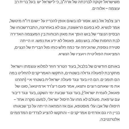
משישראל זקוקה לברכתה של ארה"ב, כי לישראל יש בעל ברית רב
עוצמה – אלוהים.
רוב צלצל אל בוש. אסור לנו בשום אופן להכריז על יישום דו"ח מיטשל,
אמר לנשיא. לא בפעם הראשונה, וגם לא באחרונה, התבררשכוחו של
הבסיס הנוצרי של בוש הופך את מאזן הכוחות בין המעצמה האדירה
לבת החסות שלה. בוש נסוג. פאואל לא ידע את נפשו. זו הייתה
סטירה נוספת, שהוכיחה עד כמה חלש כוחו מול הברית של הנִצים,
המציאות הפוליטית ויועציו של הנשיא.
באותם חודשים של בלבול, בעוד הטרור חוזר למלוא עוצמתו וישראל
מתקרבת לפעולה גדולה בשטחים, התקשו האמריקנים להחליט במה
הם תומכים. הם היו בעד ונגד פעולה ישראלית בשטחי איי (תהרגו
את מי שאתם רוצים ותצאו, אמר פעם ריצ'רד ארמיטאג', סגנו של
פאואל, לעמית ישראלי), בעד ונגד שבעת ימי השקט, בעד ונגד דיבור
עם ערפאת. מעולם לא מחו על חיסול ישראלי, למעט מקרה אחד –
חיסולו של אבו עלי מוסטפא, וגם אז המחאה הייתה על כך שבאותו
בניין היו גם אזרחים אמריקנים – והתקשו להציע לצדדים המדממים
אלטרנטיבה.