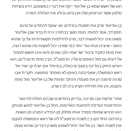
רגע של חשש שמא בן-אליעזר ייקח את דבריו כפשוטם, וידא בשיחת
טלפון ששר הביטחון שלו אכן נרגע ובולע את הגלולה המרה.
בן-אליעזר פרק את תסכולו במילים. אני שוקל להחליט על סיום
תפקידך, אמר למופז. מופז משך בכתפיו: היה לו ברור שבן-אליעזר
פשוט אינו יכול לעשות דבר, פרט להדלפות תקשורתיות על כך שהוא
כועס – שיציגו אותו עוד יותר כמי שאינו יכול לעשות מה שהוא רוצה,
ואת מופז כפקיד ציבור ישר שפיו ולבו שווים והוא אינו חושש לעמוד
על דעתו גם מול הממונים עליו. הרמטכ"ל, הבין מופז מיום ליום, הוא
האיש החזק במדינה במצבים כאלה, במיוחד אם יש לו קו ישיר אל
ראש הממשלה, שאף נהנה באופן לא מוסתר ממעשיו. תקרית אבו
סנינה סימנה הן את מעמדו ההולך ופוחת של בן-אליעזר מול מופז
והצבא, והן את תחילת הקרע בינו לבין שרון.
אחרי פרשת אבו סניינה, ובדיוק בחודשים שבהם החלה להיווצר
ההזדמנות הגדולה להרגעת האלימות, החל בן-אליעזר לחוש מנותק.
הוא הרגיש שמופז ממדר אותו מחלק מן המידע המגיע מן השטח.
בהדרגה החל הקו בין לשכת הרמטכ"ל לזו של ראש הממשלה לעקוף
את לשכת השר. בן-אליעזר החל לשמוע משרון דברים, שהוא עצמו