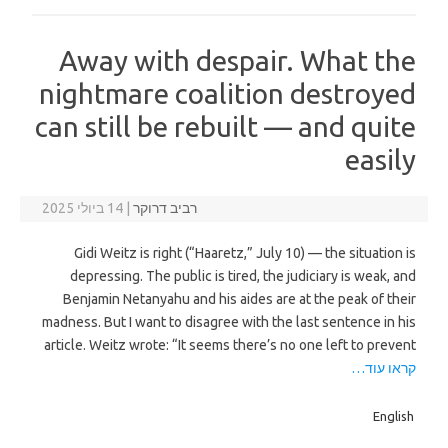
Away with despair. What the
nightmare coalition destroyed
can still be rebuilt — and quite
easily
רביב דרוקר
|
14 ביולי 2025
Gidi Weitz is right (“Haaretz,” July 10) — the situation is
depressing. The public is tired, the judiciary is weak, and
Benjamin Netanyahu and his aides are at the peak of their
madness. But I want to disagree with the last sentence in his
article. Weitz wrote: “It seems there’s no one left to prevent
קראו עוד…
English