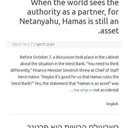
When the world sees the
authority as a partner, for
Netanyahu, Hamas is still an
asset.
רביב דרוקר
|
7 ביולי 2025
Before October 7, a discussion took place in the cabinet
about the situation in the West Bank. "You need to think
differently," Finance Minister Smotrich threw at Chief of Staff
Herzi Halevi. "Maybe it's good for us that Hamas rules the
West Bank?" Yes, the statement that "Hamas is an asset" was
not accidental —
קראו עוד…
English
כשבעולם הרשות היא פרטנר,