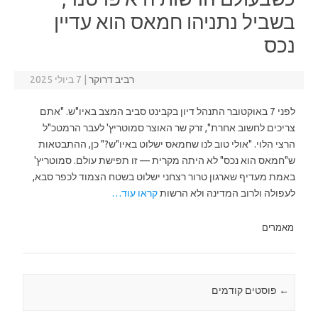
בשביל נתניהו חמאס הוא עדיין
נכס
רביב דרוקר
|
7 ביולי 2025
לפני 7 באוקטובר התנהל דיון בקבינט סביב המצב באיו"ש. "אתם
צריכים לחשוב אחרת", זרק שר האוצר סמוטריץ' לעבר הרמטכ"ל
הרצי הלוי. "אולי טוב לנו שחמאס ישלוט באיו"ש?" כן, ההתבטאות
ש"חמאס הוא נכס" לא היתה מקרית — זו תפישת עולם. סמוטריץ'
באמת מעדיף שארגון טרור רצחני ישלוט בשטח הצמוד לכפר סבא,
לעפולה ולרוב המדינה ולא הרשות
קראו עוד…
מאמרים
←
Post navigation
פוסטים קודמים