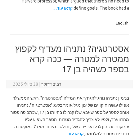
Harvard professor, which argued that there’s no need to
define goals. The book had a
קראו עוד…
English
אסטרטגיה? נתניהו מעדיף לקפוץ
ממטרה למטרה — ככה קרא
בספר כשהיה בן 17
רביב דרוקר
|
28 ביולי 2025
בנימין נתניהו נוהג להגחיך את המילה "אסטרטגיה". ראש הממשלה
אפילו עושה חיקויים של ינון מגל אומר בלעג "אסטרטגיה". נתניהו
אוהב לספר על ספר שאבא שלו קנה לו בהיותו בן 17, שכתב פרופסור
מהרווארד, ולפיו לא צריך להגדיר מטרות. הספר השפיע עליו
עמוקות. זה נכון לכל הקריירה שלו, ובולט במיוחד מאז 7 באוקטובר.
כותבים מטרות למלחמה,
קראו עוד…