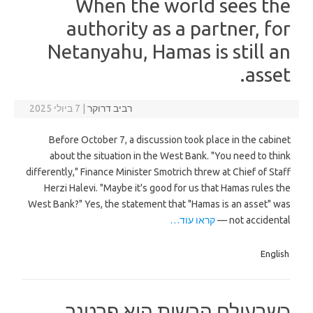
When the world sees the
authority as a partner, for
Netanyahu, Hamas is still an
asset.
רביב דרוקר
|
7 ביולי 2025
Before October 7, a discussion took place in the cabinet
about the situation in the West Bank. "You need to think
differently," Finance Minister Smotrich threw at Chief of Staff
Herzi Halevi. "Maybe it's good for us that Hamas rules the
West Bank?" Yes, the statement that "Hamas is an asset" was
not accidental —
קראו עוד…
English
כשבעולם הרשות היא פרטנר,