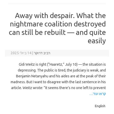
Away with despair. What the
nightmare coalition destroyed
can still be rebuilt — and quite
easily
רביב דרוקר
|
14 ביולי 2025
Gidi Weitz is right (“Haaretz,” July 10) — the situation is
depressing. The public is tired, the judiciary is weak, and
Benjamin Netanyahu and his aides are at the peak of their
madness. But I want to disagree with the last sentence in his
article. Weitz wrote: “It seems there’s no one left to prevent
קראו עוד…
English