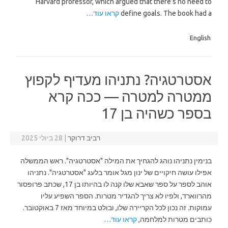
Harvard professor, which argued that there’s no need to
define goals. The book had a
קראו עוד…
English
אסטרטגיה? נתניהו מעדיף לקפוץ
ממטרה למטרה — ככה קרא
בספר כשהיה בן 17
רביב דרוקר
|
28 ביולי 2025
בנימין נתניהו נוהג להגחיך את המילה "אסטרטגיה". ראש הממשלה
אפילו עושה חיקויים של ינון מגל אומר בלעג "אסטרטגיה". נתניהו
אוהב לספר על ספר שאבא שלו קנה לו בהיותו בן 17, שכתב פרופסור
מהרווארד, ולפיו לא צריך להגדיר מטרות. הספר השפיע עליו
עמוקות. זה נכון לכל הקריירה שלו, ובולט במיוחד מאז 7 באוקטובר.
כותבים מטרות למלחמה,
קראו עוד…