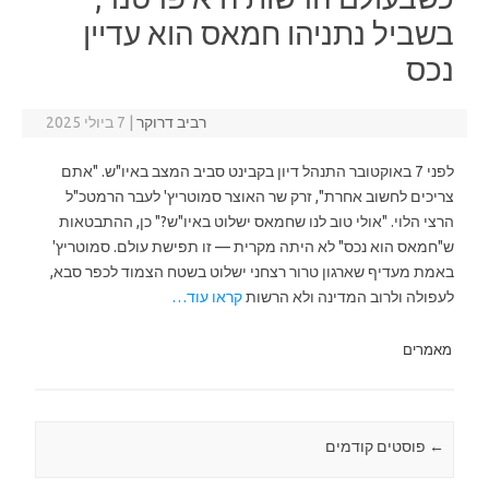
בשביל נתניהו חמאס הוא עדיין
נכס
רביב דרוקר
|
7 ביולי 2025
לפני 7 באוקטובר התנהל דיון בקבינט סביב המצב באיו"ש. "אתם
צריכים לחשוב אחרת", זרק שר האוצר סמוטריץ' לעבר הרמטכ"ל
הרצי הלוי. "אולי טוב לנו שחמאס ישלוט באיו"ש?" כן, ההתבטאות
ש"חמאס הוא נכס" לא היתה מקרית — זו תפישת עולם. סמוטריץ'
באמת מעדיף שארגון טרור רצחני ישלוט בשטח הצמוד לכפר סבא,
לעפולה ולרוב המדינה ולא הרשות
קראו עוד…
מאמרים
←
Post navigation
פוסטים קודמים