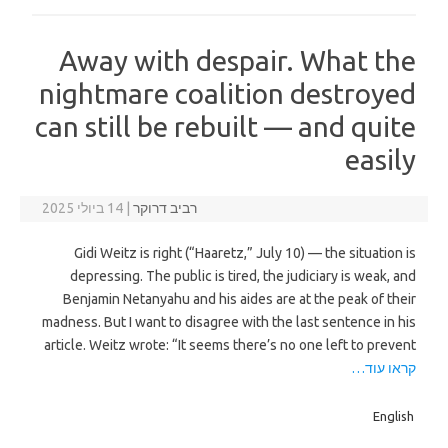
Away with despair. What the
nightmare coalition destroyed
can still be rebuilt — and quite
easily
רביב דרוקר
|
14 ביולי 2025
Gidi Weitz is right (“Haaretz,” July 10) — the situation is
depressing. The public is tired, the judiciary is weak, and
Benjamin Netanyahu and his aides are at the peak of their
madness. But I want to disagree with the last sentence in his
article. Weitz wrote: “It seems there’s no one left to prevent
קראו עוד…
English