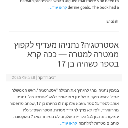
Harvard professor, which argued that there’s no need to
define goals. The book had a
קראו עוד…
English
אסטרטגיה? נתניהו מעדיף לקפוץ
ממטרה למטרה — ככה קרא
בספר כשהיה בן 17
רביב דרוקר
|
28 ביולי 2025
בנימין נתניהו נוהג להגחיך את המילה "אסטרטגיה". ראש הממשלה
אפילו עושה חיקויים של ינון מגל אומר בלעג "אסטרטגיה". נתניהו
אוהב לספר על ספר שאבא שלו קנה לו בהיותו בן 17, שכתב פרופסור
מהרווארד, ולפיו לא צריך להגדיר מטרות. הספר השפיע עליו
עמוקות. זה נכון לכל הקריירה שלו, ובולט במיוחד מאז 7 באוקטובר.
כותבים מטרות למלחמה,
קראו עוד…