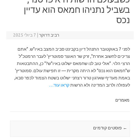
בשביל נתניהו חמאס הוא עדיין
נכס
רביב דרוקר
|
7 ביולי 2025
לפני 7 באוקטובר התנהל דיון בקבינט סביב המצב באיו"ש. "אתם
צריכים לחשוב אחרת", זרק שר האוצר סמוטריץ' לעבר הרמטכ"ל
הרצי הלוי. "אולי טוב לנו שחמאס ישלוט באיו"ש?" כן, ההתבטאות
ש"חמאס הוא נכס" לא היתה מקרית — זו תפישת עולם. סמוטריץ'
באמת מעדיף שארגון טרור רצחני ישלוט בשטח הצמוד לכפר סבא,
לעפולה ולרוב המדינה ולא הרשות
קראו עוד…
מאמרים
←
Post navigation
פוסטים קודמים