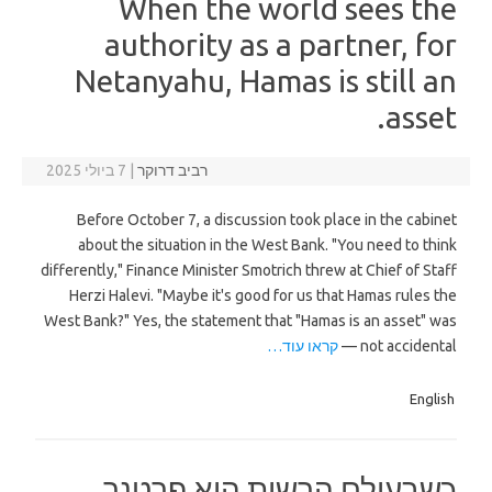
When the world sees the
authority as a partner, for
Netanyahu, Hamas is still an
asset.
רביב דרוקר
|
7 ביולי 2025
Before October 7, a discussion took place in the cabinet
about the situation in the West Bank. "You need to think
differently," Finance Minister Smotrich threw at Chief of Staff
Herzi Halevi. "Maybe it's good for us that Hamas rules the
West Bank?" Yes, the statement that "Hamas is an asset" was
not accidental —
קראו עוד…
English
כשבעולם הרשות היא פרטנר,