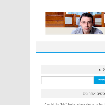
פוש
:
סטים אחרונים
Caught the “tile”: Netanyahu is doing to Smo