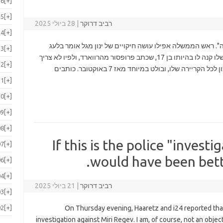
16
[+]
15
[+]
רביב דרוקר
|
28 ביולי 2025
14
[+]
". ראש הממשלה אפילו עושה חיקויים של ינון מגל אומר בלעג
13
[+]
"אסטרטגיה". נתניהו אוהב לספר על ספר שאבא שלו קנה לו בהיותו בן 17, שכתב פרופסור מהרווארד, ולפיו לא צריך
12
[+]
להגדיר מטרות. הספר השפיע עליו עמוקות. זה נכון לכל הקריירה שלו, ובולט במיוחד מאז 7 באוקטובר. כותבים
11
[+]
10
[+]
09
[+]
08
[+]
If this is the police "investi
07
[+]
would have been better
06
[+]
04
[+]
רביב דרוקר
|
21 ביולי 2025
03
[+]
02
[+]
On Thursday evening, Haaretz and i24 reported tha
investigation against Miri Regev. I am, of course, not an obje