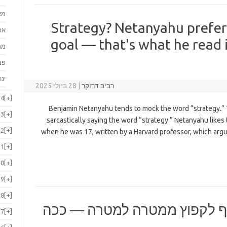
מא
Strategy? Netanyahu prefer
אפ
goal — that's what he read
מר
פב
ינו
רביב דרוקר
|
28 ביולי 2025
24
[+]
Benjamin Netanyahu tends to mock the word “strategy.”
23
[+]
sarcastically saying the word “strategy.” Netanyahu likes t
22
[+]
when he was 17, written by a Harvard professor, which argu
21
[+]
20
[+]
19
[+]
18
[+]
יף לקפוץ ממטרה למטרה — ככה
17
[+]