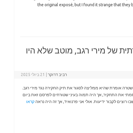
the original exposé, but I found it strange that they
ת של מירי רגב, מוטב שלא היו
רביב דרוקר
|
21 ביולי 2025
 בערב פורסם ב"הארץ" וב"i24" כי המשטרה אומרת שהיא ממליצה לסגור את תיק החקירה נגד מירי רגב.
פרסמתי את התחקיר, אך היה תמוה בעיני שטורחים לפרסם זאת ביום
וצים לקבור ידיעות. אולי אני פרנואיד, אך זה היה נראה
קראו