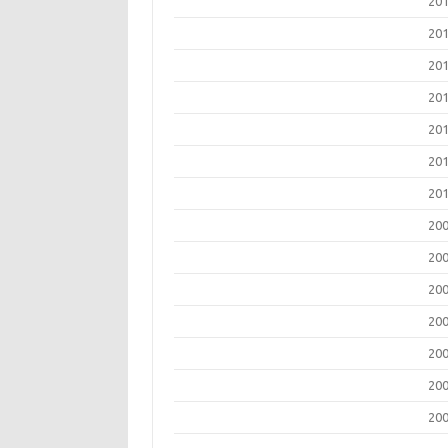
20
20
20
20
20
20
20
20
20
20
20
20
20
20