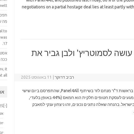
with Panel4All, and published last Friday, 66% of the public
nett.
negotiations on a partial hostage deal lies at least partly w
תפס 
מה ש
l to
 was
17.
ושה לסמוטריץ' ולבן גביר את
אסטר
ככה ק
v, it
 all.
רביב דרוקר
|
11 באוגוסט 2025
על פי סקר '"מעריב", שנערך על ידי "מחקרים לזר" בראשות ד"ר מנחם לזר בשיתוף Panel4All, שהתפרסם ביום שישי
ארכ
שעבר, 66% מהציבור סבורים שהאשם בכישלון המגעים לעסקת חטופים חלקית הוא חמאס (44% באופן בלעדי,
 תולים את האשמה בישראל. בהנחה שאלה נתונים נכונים, זהו ניצחון ענקי למאבק
25
[-]
או
יול
יוני