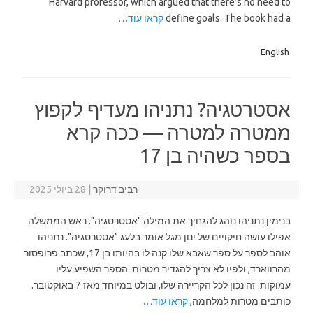
Harvard professor, which argued that there’s no need to
define goals. The book had a
קראו עוד…
English
אסטרטגיה? נתניהו מעדיף לקפוץ
ממטרה למטרה — ככה קרא
בספר כשהיה בן 17
רביב דרוקר
|
28 ביולי 2025
בנימין נתניהו נוהג להגחיך את המילה "אסטרטגיה". ראש הממשלה
אפילו עושה חיקויים של ינון מגל אומר בלעג "אסטרטגיה". נתניהו
אוהב לספר על ספר שאבא שלו קנה לו בהיותו בן 17, שכתב פרופסור
מהרווארד, ולפיו לא צריך להגדיר מטרות. הספר השפיע עליו
עמוקות. זה נכון לכל הקריירה שלו, ובולט במיוחד מאז 7 באוקטובר.
כותבים מטרות למלחמה,
קראו עוד…