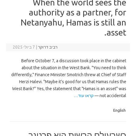
When the world sees the
authority as a partner, for
Netanyahu, Hamas is still an
asset.
רביב דרוקר
|
7 ביולי 2025
Before October 7, a discussion took place in the cabinet
about the situation in the West Bank. "You need to think
differently," Finance Minister Smotrich threw at Chief of Staff
Herzi Halevi. "Maybe it's good for us that Hamas rules the
West Bank?" Yes, the statement that "Hamas is an asset" was
not accidental —
קראו עוד…
English
כשבעולם הרשות היא פרטנר,