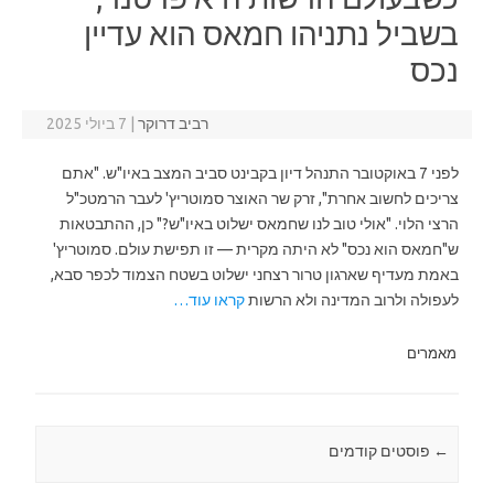
בשביל נתניהו חמאס הוא עדיין
נכס
רביב דרוקר
|
7 ביולי 2025
לפני 7 באוקטובר התנהל דיון בקבינט סביב המצב באיו"ש. "אתם
צריכים לחשוב אחרת", זרק שר האוצר סמוטריץ' לעבר הרמטכ"ל
הרצי הלוי. "אולי טוב לנו שחמאס ישלוט באיו"ש?" כן, ההתבטאות
ש"חמאס הוא נכס" לא היתה מקרית — זו תפישת עולם. סמוטריץ'
באמת מעדיף שארגון טרור רצחני ישלוט בשטח הצמוד לכפר סבא,
לעפולה ולרוב המדינה ולא הרשות
קראו עוד…
מאמרים
←
Post navigation
פוסטים קודמים