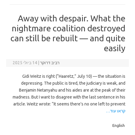
Away with despair. What the
nightmare coalition destroyed
can still be rebuilt — and quite
easily
רביב דרוקר
|
14 ביולי 2025
Gidi Weitz is right (“Haaretz,” July 10) — the situation is
depressing. The public is tired, the judiciary is weak, and
Benjamin Netanyahu and his aides are at the peak of their
madness. But I want to disagree with the last sentence in his
article. Weitz wrote: “It seems there’s no one left to prevent
קראו עוד…
English