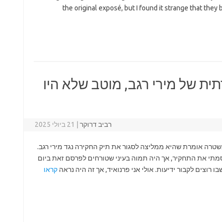
the original exposé, but I found it strange that they
ת של מירי רגב, מוטב שלא היו
רביב דרוקר
|
21 ביולי 2025
 בערב פורסם ב"הארץ" וב"i24" כי המשטרה אומרת שהיא ממליצה לסגור את תיק החקירה נגד מירי רגב.
פרסמתי את התחקיר, אך היה תמוה בעיני שטורחים לפרסם זאת ביום
וצים לקבור ידיעות. אולי אני פרנואיד, אך זה היה נראה
קראו