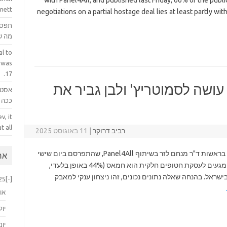
with Panel4All, and published last Friday, 66% of the public
nett.
negotiations on a partial hostage deal lies at least partly w
תפס 
מה ש
l to
 was
17.
ושה לסמוטריץ' ולבן גביר את
אסטר
ככה ק
v, it
 all.
רביב דרוקר
|
11 באוגוסט 2025
על פי סקר '"מעריב", שנערך על ידי "מחקרים לזר" בראשות ד"ר מנחם לזר בשיתוף Panel4All, שהתפרסם ביום שישי
ארכ
שעבר, 66% מהציבור סבורים שהאשם בכישלון המגעים לעסקת חטופים חלקית הוא חמאס (44% באופן בלעדי,
 תולים את האשמה בישראל. בהנחה שאלה נתונים נכונים, זהו ניצחון ענקי למאבק
25
[-]
או
יול
יוני