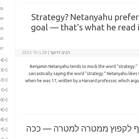
מא
Strategy? Netanyahu prefer
אפ
goal — that's what he read
מר
פב
ינו
רביב דרוקר
|
28 ביולי 2025
24
[+]
Benjamin Netanyahu tends to mock the word “strategy.”
23
[+]
sarcastically saying the word “strategy.” Netanyahu likes t
22
[+]
when he was 17, written by a Harvard professor, which argu
21
[+]
20
[+]
19
[+]
18
[+]
יף לקפוץ ממטרה למטרה — ככה
17
[+]