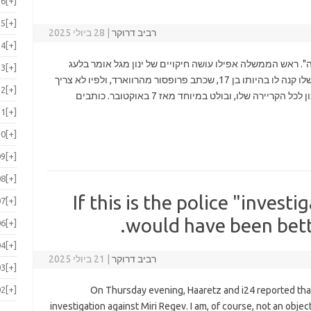
16
[+]
15
[+]
רביב דרוקר
|
28 ביולי 2025
14
[+]
". ראש הממשלה אפילו עושה חיקויים של ינון מגל אומר בלעג
13
[+]
"אסטרטגיה". נתניהו אוהב לספר על ספר שאבא שלו קנה לו בהיותו בן 17, שכתב פרופסור מהרווארד, ולפיו לא צריך
12
[+]
להגדיר מטרות. הספר השפיע עליו עמוקות. זה נכון לכל הקריירה שלו, ובולט במיוחד מאז 7 באוקטובר. כותבים
11
[+]
10
[+]
09
[+]
08
[+]
If this is the police "investi
07
[+]
would have been better
06
[+]
04
[+]
רביב דרוקר
|
21 ביולי 2025
03
[+]
02
[+]
On Thursday evening, Haaretz and i24 reported tha
investigation against Miri Regev. I am, of course, not an obje