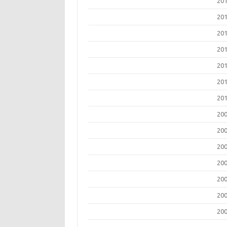
20
20
20
20
20
20
20
20
20
20
20
20
20
20