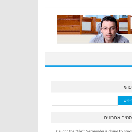
פוש
:
סטים אחרונים
Caught the “tile”: Netanyahu is doing to Smo