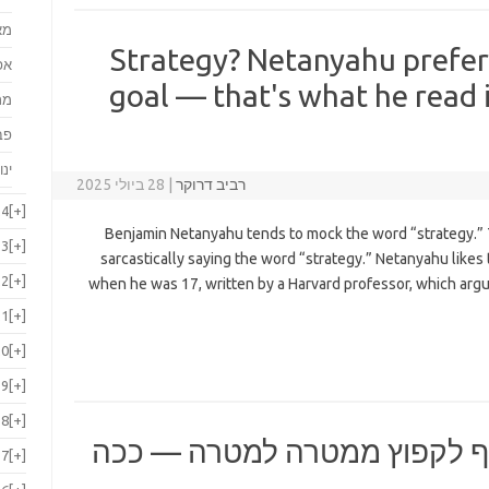
מא
Strategy? Netanyahu prefer
אפ
goal — that's what he read
מר
פב
ינו
רביב דרוקר
|
28 ביולי 2025
24
[+]
Benjamin Netanyahu tends to mock the word “strategy.”
23
[+]
sarcastically saying the word “strategy.” Netanyahu likes t
22
[+]
when he was 17, written by a Harvard professor, which argu
21
[+]
20
[+]
19
[+]
18
[+]
יף לקפוץ ממטרה למטרה — ככה
17
[+]