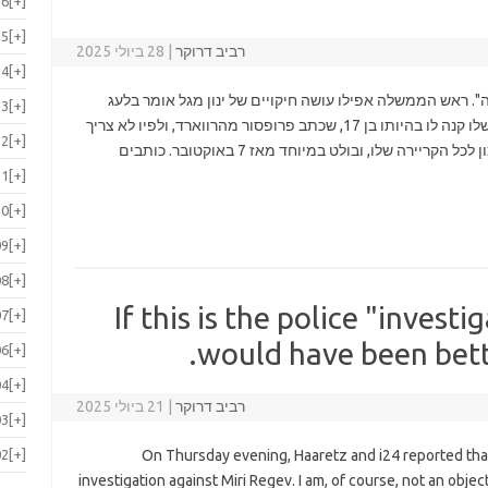
16
[+]
15
[+]
רביב דרוקר
|
28 ביולי 2025
14
[+]
". ראש הממשלה אפילו עושה חיקויים של ינון מגל אומר בלעג
13
[+]
"אסטרטגיה". נתניהו אוהב לספר על ספר שאבא שלו קנה לו בהיותו בן 17, שכתב פרופסור מהרווארד, ולפיו לא צריך
12
[+]
להגדיר מטרות. הספר השפיע עליו עמוקות. זה נכון לכל הקריירה שלו, ובולט במיוחד מאז 7 באוקטובר. כותבים
11
[+]
10
[+]
09
[+]
08
[+]
If this is the police "investi
07
[+]
would have been better
06
[+]
04
[+]
רביב דרוקר
|
21 ביולי 2025
03
[+]
02
[+]
On Thursday evening, Haaretz and i24 reported tha
investigation against Miri Regev. I am, of course, not an obje