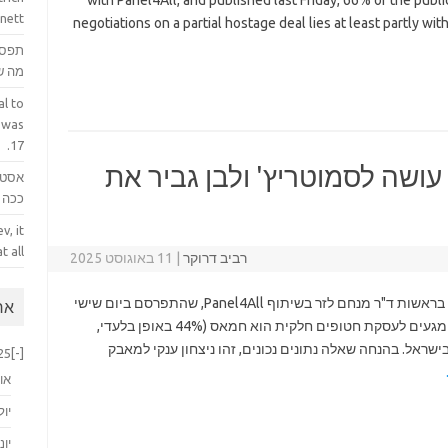
with Panel4All, and published last Friday, 66% of the public
nett.
negotiations on a partial hostage deal lies at least partly w
תפס 
מה ש
l to
 was
17.
ושה לסמוטריץ' ולבן גביר את
אסטר
ככה ק
v, it
 all.
רביב דרוקר
|
11 באוגוסט 2025
על פי סקר '"מעריב", שנערך על ידי "מחקרים לזר" בראשות ד"ר מנחם לזר בשיתוף Panel4All, שהתפרסם ביום שישי
ארכ
שעבר, 66% מהציבור סבורים שהאשם בכישלון המגעים לעסקת חטופים חלקית הוא חמאס (44% באופן בלעדי,
 תולים את האשמה בישראל. בהנחה שאלה נתונים נכונים, זהו ניצחון ענקי למאבק
25
[-]
או
יול
יוני