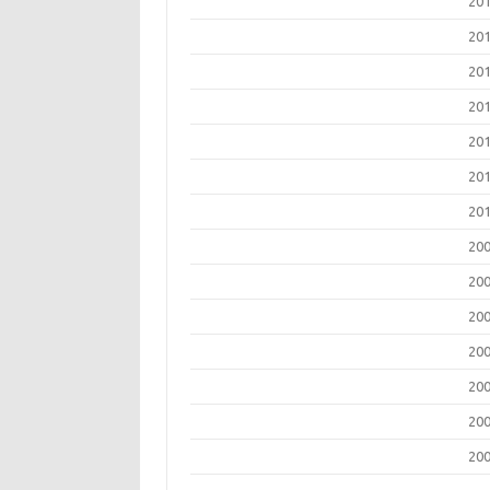
20
20
20
20
20
20
20
20
20
20
20
20
20
20