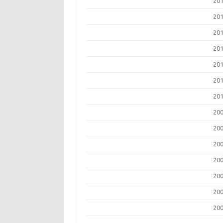
20
20
20
20
20
20
20
20
20
20
20
20
20
20