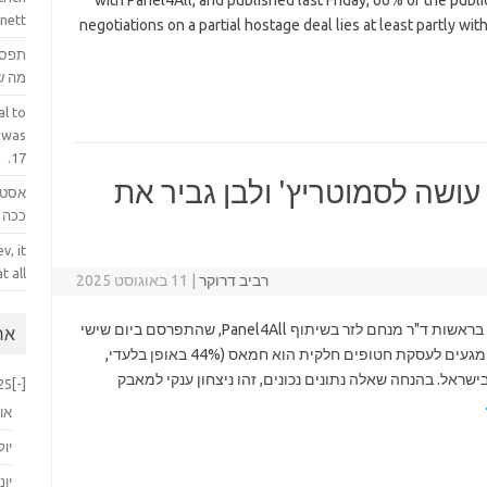
with Panel4All, and published last Friday, 66% of the public
nett.
negotiations on a partial hostage deal lies at least partly w
תפס 
מה ש
l to
 was
17.
ושה לסמוטריץ' ולבן גביר את
אסטר
ככה ק
v, it
 all.
רביב דרוקר
|
11 באוגוסט 2025
על פי סקר '"מעריב", שנערך על ידי "מחקרים לזר" בראשות ד"ר מנחם לזר בשיתוף Panel4All, שהתפרסם ביום שישי
ארכ
שעבר, 66% מהציבור סבורים שהאשם בכישלון המגעים לעסקת חטופים חלקית הוא חמאס (44% באופן בלעדי,
 תולים את האשמה בישראל. בהנחה שאלה נתונים נכונים, זהו ניצחון ענקי למאבק
25
[-]
או
יול
יוני