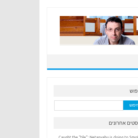
פוש
:
סטים אחרונים
Caught the “tile”: Netanyahu is doing to Smo