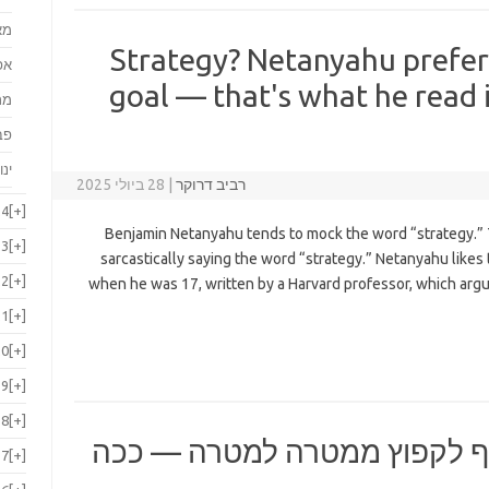
מא
Strategy? Netanyahu prefer
אפ
goal — that's what he read
מר
פב
ינו
רביב דרוקר
|
28 ביולי 2025
24
[+]
Benjamin Netanyahu tends to mock the word “strategy.”
23
[+]
sarcastically saying the word “strategy.” Netanyahu likes t
22
[+]
when he was 17, written by a Harvard professor, which argu
21
[+]
20
[+]
19
[+]
18
[+]
יף לקפוץ ממטרה למטרה — ככה
17
[+]