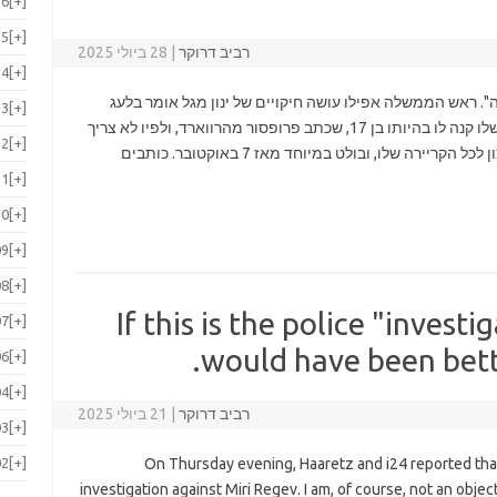
16
[+]
15
[+]
רביב דרוקר
|
28 ביולי 2025
14
[+]
". ראש הממשלה אפילו עושה חיקויים של ינון מגל אומר בלעג
13
[+]
"אסטרטגיה". נתניהו אוהב לספר על ספר שאבא שלו קנה לו בהיותו בן 17, שכתב פרופסור מהרווארד, ולפיו לא צריך
12
[+]
להגדיר מטרות. הספר השפיע עליו עמוקות. זה נכון לכל הקריירה שלו, ובולט במיוחד מאז 7 באוקטובר. כותבים
11
[+]
10
[+]
09
[+]
08
[+]
If this is the police "investi
07
[+]
would have been better
06
[+]
04
[+]
רביב דרוקר
|
21 ביולי 2025
03
[+]
02
[+]
On Thursday evening, Haaretz and i24 reported tha
investigation against Miri Regev. I am, of course, not an obje