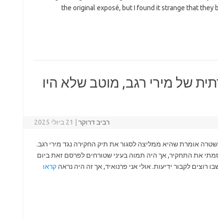
the original exposé, but I found it strange that they
ת של מירי רגב, מוטב שלא היו
רביב דרוקר
|
21 ביולי 2025
 בערב פורסם ב"הארץ" וב"i24" כי המשטרה אומרת שהיא ממליצה לסגור את תיק החקירה נגד מירי רגב.
פרסמתי את התחקיר, אך היה תמוה בעיני שטורחים לפרסם זאת ביום
וצים לקבור ידיעות. אולי אני פרנואיד, אך זה היה נראה
קראו