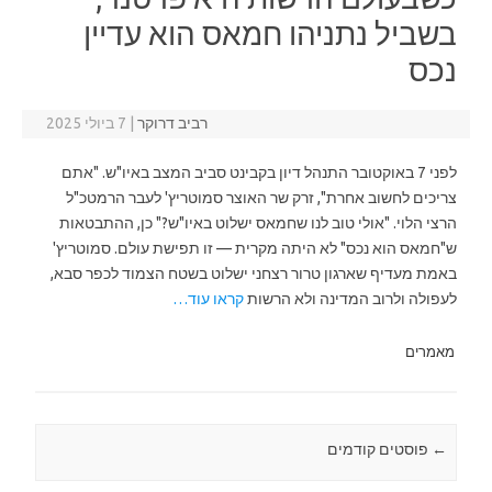
בשביל נתניהו חמאס הוא עדיין
נכס
רביב דרוקר
|
7 ביולי 2025
לפני 7 באוקטובר התנהל דיון בקבינט סביב המצב באיו"ש. "אתם
צריכים לחשוב אחרת", זרק שר האוצר סמוטריץ' לעבר הרמטכ"ל
הרצי הלוי. "אולי טוב לנו שחמאס ישלוט באיו"ש?" כן, ההתבטאות
ש"חמאס הוא נכס" לא היתה מקרית — זו תפישת עולם. סמוטריץ'
באמת מעדיף שארגון טרור רצחני ישלוט בשטח הצמוד לכפר סבא,
לעפולה ולרוב המדינה ולא הרשות
קראו עוד…
מאמרים
←
Post navigation
פוסטים קודמים