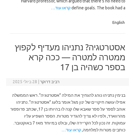
Harvard professor, which argued that there’s no need to
define goals. The book had a
קראו עוד…
English
אסטרטגיה? נתניהו מעדיף לקפוץ
ממטרה למטרה — ככה קרא
בספר כשהיה בן 17
רביב דרוקר
|
28 ביולי 2025
בנימין נתניהו נוהג להגחיך את המילה "אסטרטגיה". ראש הממשלה
אפילו עושה חיקויים של ינון מגל אומר בלעג "אסטרטגיה". נתניהו
אוהב לספר על ספר שאבא שלו קנה לו בהיותו בן 17, שכתב פרופסור
מהרווארד, ולפיו לא צריך להגדיר מטרות. הספר השפיע עליו
עמוקות. זה נכון לכל הקריירה שלו, ובולט במיוחד מאז 7 באוקטובר.
כותבים מטרות למלחמה,
קראו עוד…