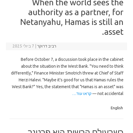
When the world sees the
authority as a partner, for
Netanyahu, Hamas is still an
asset.
רביב דרוקר
|
7 ביולי 2025
Before October 7, a discussion took place in the cabinet
about the situation in the West Bank. "You need to think
differently," Finance Minister Smotrich threw at Chief of Staff
Herzi Halevi. "Maybe it's good for us that Hamas rules the
West Bank?" Yes, the statement that "Hamas is an asset" was
not accidental —
קראו עוד…
English
כשבעולם הרשות היא פרטנר,