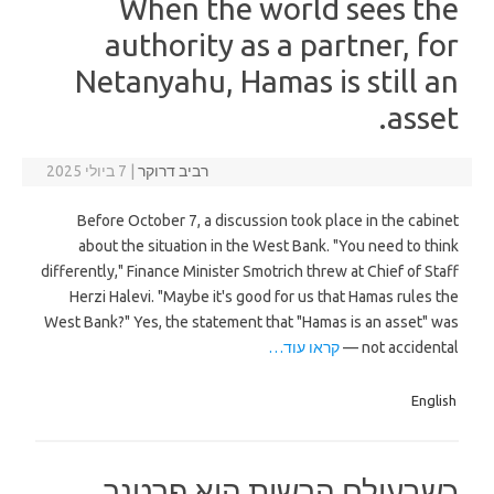
When the world sees the
authority as a partner, for
Netanyahu, Hamas is still an
asset.
רביב דרוקר
|
7 ביולי 2025
Before October 7, a discussion took place in the cabinet
about the situation in the West Bank. "You need to think
differently," Finance Minister Smotrich threw at Chief of Staff
Herzi Halevi. "Maybe it's good for us that Hamas rules the
West Bank?" Yes, the statement that "Hamas is an asset" was
not accidental —
קראו עוד…
English
כשבעולם הרשות היא פרטנר,