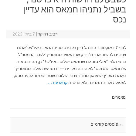
בשביל נתניהו חמאס הוא עדיין
נכס
רביב דרוקר
|
7 ביולי 2025
לפני 7 באוקטובר התנהל דיון בקבינט סביב המצב באיו"ש. "אתם
צריכים לחשוב אחרת", זרק שר האוצר סמוטריץ' לעבר הרמטכ"ל
הרצי הלוי. "אולי טוב לנו שחמאס ישלוט באיו"ש?" כן, ההתבטאות
ש"חמאס הוא נכס" לא היתה מקרית — זו תפישת עולם. סמוטריץ'
באמת מעדיף שארגון טרור רצחני ישלוט בשטח הצמוד לכפר סבא,
לעפולה ולרוב המדינה ולא הרשות
קראו עוד…
מאמרים
←
Post navigation
פוסטים קודמים