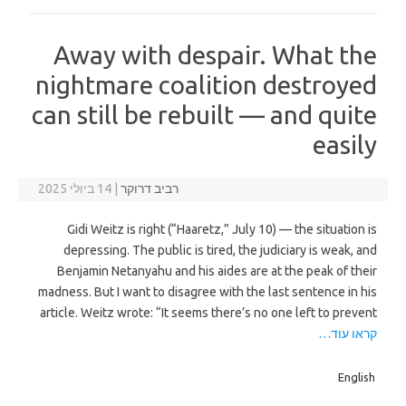
Away with despair. What the
nightmare coalition destroyed
can still be rebuilt — and quite
easily
רביב דרוקר
|
14 ביולי 2025
Gidi Weitz is right (“Haaretz,” July 10) — the situation is
depressing. The public is tired, the judiciary is weak, and
Benjamin Netanyahu and his aides are at the peak of their
madness. But I want to disagree with the last sentence in his
article. Weitz wrote: “It seems there’s no one left to prevent
קראו עוד…
English