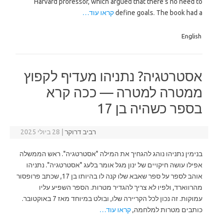
Harvard professor, which argued that there’s no need to
define goals. The book had a
קראו עוד…
English
אסטרטגיה? נתניהו מעדיף לקפוץ
ממטרה למטרה — ככה קרא
בספר כשהיה בן 17
רביב דרוקר
|
28 ביולי 2025
בנימין נתניהו נוהג להגחיך את המילה "אסטרטגיה". ראש הממשלה
אפילו עושה חיקויים של ינון מגל אומר בלעג "אסטרטגיה". נתניהו
אוהב לספר על ספר שאבא שלו קנה לו בהיותו בן 17, שכתב פרופסור
מהרווארד, ולפיו לא צריך להגדיר מטרות. הספר השפיע עליו
עמוקות. זה נכון לכל הקריירה שלו, ובולט במיוחד מאז 7 באוקטובר.
כותבים מטרות למלחמה,
קראו עוד…