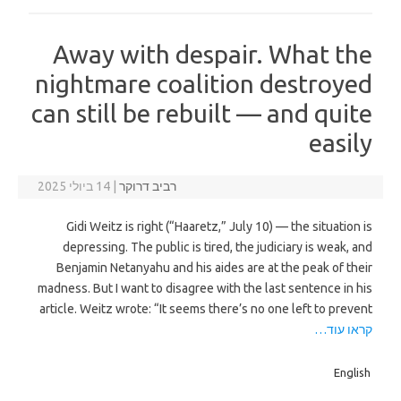
Away with despair. What the
nightmare coalition destroyed
can still be rebuilt — and quite
easily
רביב דרוקר
|
14 ביולי 2025
Gidi Weitz is right (“Haaretz,” July 10) — the situation is
depressing. The public is tired, the judiciary is weak, and
Benjamin Netanyahu and his aides are at the peak of their
madness. But I want to disagree with the last sentence in his
article. Weitz wrote: “It seems there’s no one left to prevent
קראו עוד…
English