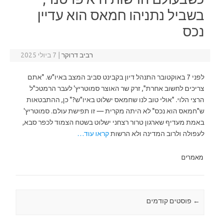
בשביל נתניהו חמאס הוא עדיין
נכס
רביב דרוקר
|
7 ביולי 2025
לפני 7 באוקטובר התנהל דיון בקבינט סביב המצב באיו"ש. "אתם
צריכים לחשוב אחרת", זרק שר האוצר סמוטריץ' לעבר הרמטכ"ל
הרצי הלוי. "אולי טוב לנו שחמאס ישלוט באיו"ש?" כן, ההתבטאות
ש"חמאס הוא נכס" לא היתה מקרית — זו תפישת עולם. סמוטריץ'
באמת מעדיף שארגון טרור רצחני ישלוט בשטח הצמוד לכפר סבא,
לעפולה ולרוב המדינה ולא הרשות
קראו עוד…
מאמרים
←
Post navigation
פוסטים קודמים