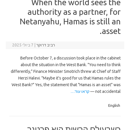
When the world sees the
authority as a partner, for
Netanyahu, Hamas is still an
asset.
רביב דרוקר
|
7 ביולי 2025
Before October 7, a discussion took place in the cabinet
about the situation in the West Bank. "You need to think
differently," Finance Minister Smotrich threw at Chief of Staff
Herzi Halevi. "Maybe it's good for us that Hamas rules the
West Bank?" Yes, the statement that "Hamas is an asset" was
not accidental —
קראו עוד…
English
כשבעולם הרשות היא פרטנר,