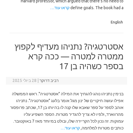
Harvard professor, which argued that there’s no need to
define goals. The book had a
קראו עוד…
English
אסטרטגיה? נתניהו מעדיף לקפוץ
ממטרה למטרה — ככה קרא
בספר כשהיה בן 17
רביב דרוקר
|
28 ביולי 2025
בנימין נתניהו נוהג להגחיך את המילה "אסטרטגיה". ראש הממשלה
אפילו עושה חיקויים של ינון מגל אומר בלעג "אסטרטגיה". נתניהו
אוהב לספר על ספר שאבא שלו קנה לו בהיותו בן 17, שכתב פרופסור
מהרווארד, ולפיו לא צריך להגדיר מטרות. הספר השפיע עליו
עמוקות. זה נכון לכל הקריירה שלו, ובולט במיוחד מאז 7 באוקטובר.
כותבים מטרות למלחמה,
קראו עוד…