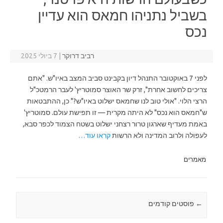
בשביל נתניהו חמאס הוא עדיין
נכס
רביב דרוקר
|
7 ביולי 2025
לפני 7 באוקטובר התנהל דיון בקבינט סביב המצב באיו"ש. "אתם
צריכים לחשוב אחרת", זרק שר האוצר סמוטריץ' לעבר הרמטכ"ל
הרצי הלוי. "אולי טוב לנו שחמאס ישלוט באיו"ש?" כן, ההתבטאות
ש"חמאס הוא נכס" לא היתה מקרית — זו תפישת עולם. סמוטריץ'
באמת מעדיף שארגון טרור רצחני ישלוט בשטח הצמוד לכפר סבא,
לעפולה ולרוב המדינה ולא הרשות
קראו עוד…
מאמרים
←
Post navigation
פוסטים קודמים