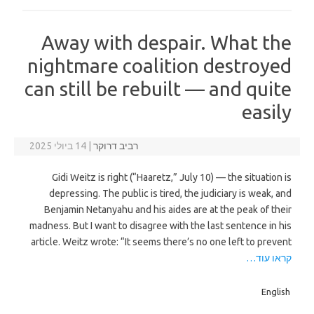
Away with despair. What the
nightmare coalition destroyed
can still be rebuilt — and quite
easily
רביב דרוקר
|
14 ביולי 2025
Gidi Weitz is right (“Haaretz,” July 10) — the situation is
depressing. The public is tired, the judiciary is weak, and
Benjamin Netanyahu and his aides are at the peak of their
madness. But I want to disagree with the last sentence in his
article. Weitz wrote: “It seems there’s no one left to prevent
קראו עוד…
English