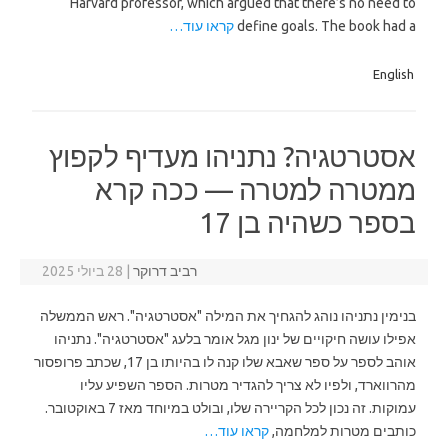
Harvard professor, which argued that there’s no need to
define goals. The book had a
קראו עוד…
English
אסטרטגיה? נתניהו מעדיף לקפוץ
ממטרה למטרה — ככה קרא
בספר כשהיה בן 17
רביב דרוקר
|
28 ביולי 2025
בנימין נתניהו נוהג להגחיך את המילה "אסטרטגיה". ראש הממשלה
אפילו עושה חיקויים של ינון מגל אומר בלעג "אסטרטגיה". נתניהו
אוהב לספר על ספר שאבא שלו קנה לו בהיותו בן 17, שכתב פרופסור
מהרווארד, ולפיו לא צריך להגדיר מטרות. הספר השפיע עליו
עמוקות. זה נכון לכל הקריירה שלו, ובולט במיוחד מאז 7 באוקטובר.
כותבים מטרות למלחמה,
קראו עוד…