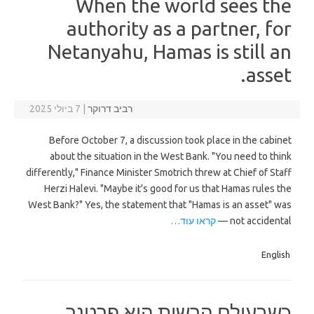
When the world sees the
authority as a partner, for
Netanyahu, Hamas is still an
asset.
רביב דרוקר
|
7 ביולי 2025
Before October 7, a discussion took place in the cabinet
about the situation in the West Bank. "You need to think
differently," Finance Minister Smotrich threw at Chief of Staff
Herzi Halevi. "Maybe it's good for us that Hamas rules the
West Bank?" Yes, the statement that "Hamas is an asset" was
not accidental —
קראו עוד…
English
כשבעולם הרשות היא פרטנר,