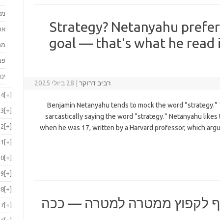
מא
Strategy? Netanyahu prefer
אפ
goal — that's what he read
מר
פב
ינו
רביב דרוקר
|
28 ביולי 2025
24
[+]
Benjamin Netanyahu tends to mock the word “strategy.”
23
[+]
sarcastically saying the word “strategy.” Netanyahu likes t
22
[+]
when he was 17, written by a Harvard professor, which argu
21
[+]
20
[+]
19
[+]
18
[+]
יף לקפוץ ממטרה למטרה — ככה
17
[+]