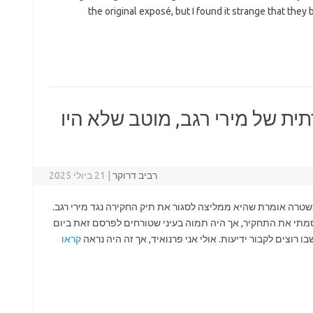
the original exposé, but I found it strange that they
ת של מירי רגב, מוטב שלא היו
רביב דרוקר
|
21 ביולי 2025
 בערב פורסם ב"הארץ" וב"i24" כי המשטרה אומרת שהיא ממליצה לסגור את תיק החקירה נגד מירי רגב.
פרסמתי את התחקיר, אך היה תמוה בעיני שטורחים לפרסם זאת ביום
וצים לקבור ידיעות. אולי אני פרנואיד, אך זה היה נראה
קראו