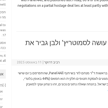
with Panel4All, and published last Friday, 66% of the public
nett.
negotiations on a partial hostage deal lies at least partly w
תפס 
מה ש
l to
 was
17.
ושה לסמוטריץ' ולבן גביר את
אסטר
ככה ק
v, it
 all.
רביב דרוקר
|
11 באוגוסט 2025
על פי סקר '"מעריב", שנערך על ידי "מחקרים לזר" בראשות ד"ר מנחם לזר בשיתוף Panel4All, שהתפרסם ביום שישי
ארכ
שעבר, 66% מהציבור סבורים שהאשם בכישלון המגעים לעסקת חטופים חלקית הוא חמאס (44% באופן בלעדי,
 תולים את האשמה בישראל. בהנחה שאלה נתונים נכונים, זהו ניצחון ענקי למאבק
25
[-]
או
יול
יוני