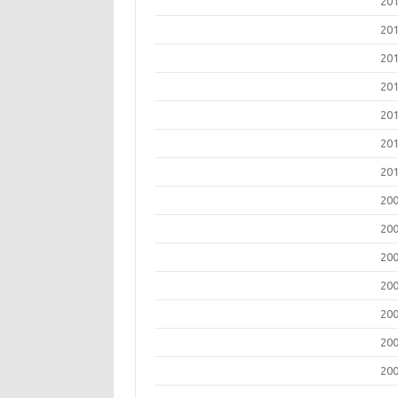
20
20
20
20
20
20
20
20
20
20
20
20
20
20