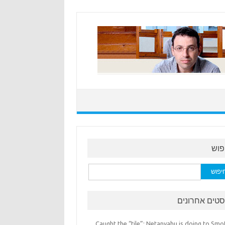
פוש
:
סטים אחרונים
Caught the “tile”: Netanyahu is doing to Smo