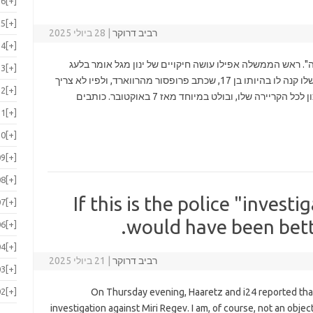
16
[+]
15
[+]
רביב דרוקר
|
28 ביולי 2025
14
[+]
". ראש הממשלה אפילו עושה חיקויים של ינון מגל אומר בלעג
13
[+]
"אסטרטגיה". נתניהו אוהב לספר על ספר שאבא שלו קנה לו בהיותו בן 17, שכתב פרופסור מהרווארד, ולפיו לא צריך
12
[+]
להגדיר מטרות. הספר השפיע עליו עמוקות. זה נכון לכל הקריירה שלו, ובולט במיוחד מאז 7 באוקטובר. כותבים
11
[+]
10
[+]
09
[+]
08
[+]
If this is the police "investi
07
[+]
would have been better
06
[+]
04
[+]
רביב דרוקר
|
21 ביולי 2025
03
[+]
02
[+]
On Thursday evening, Haaretz and i24 reported tha
investigation against Miri Regev. I am, of course, not an obje