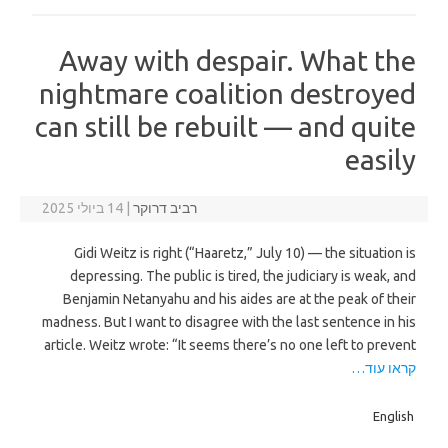
Away with despair. What the
nightmare coalition destroyed
can still be rebuilt — and quite
easily
רביב דרוקר
|
14 ביולי 2025
Gidi Weitz is right (“Haaretz,” July 10) — the situation is
depressing. The public is tired, the judiciary is weak, and
Benjamin Netanyahu and his aides are at the peak of their
madness. But I want to disagree with the last sentence in his
article. Weitz wrote: “It seems there’s no one left to prevent
קראו עוד…
English