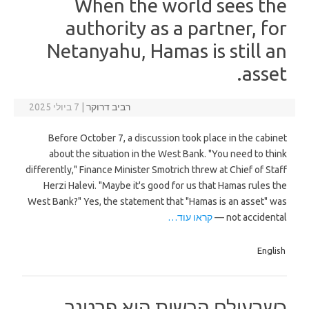
When the world sees the
authority as a partner, for
Netanyahu, Hamas is still an
asset.
רביב דרוקר
|
7 ביולי 2025
Before October 7, a discussion took place in the cabinet
about the situation in the West Bank. "You need to think
differently," Finance Minister Smotrich threw at Chief of Staff
Herzi Halevi. "Maybe it's good for us that Hamas rules the
West Bank?" Yes, the statement that "Hamas is an asset" was
not accidental —
קראו עוד…
English
כשבעולם הרשות היא פרטנר,