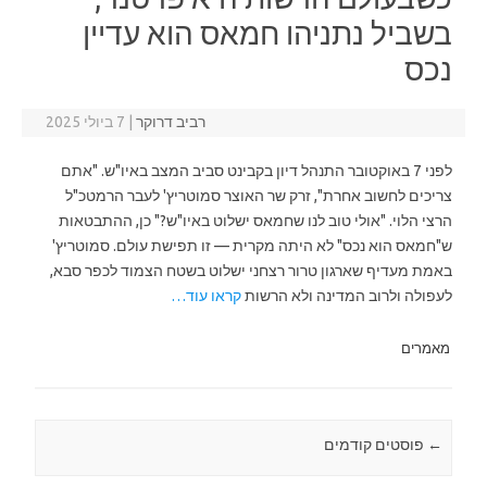
בשביל נתניהו חמאס הוא עדיין
נכס
רביב דרוקר
|
7 ביולי 2025
לפני 7 באוקטובר התנהל דיון בקבינט סביב המצב באיו"ש. "אתם
צריכים לחשוב אחרת", זרק שר האוצר סמוטריץ' לעבר הרמטכ"ל
הרצי הלוי. "אולי טוב לנו שחמאס ישלוט באיו"ש?" כן, ההתבטאות
ש"חמאס הוא נכס" לא היתה מקרית — זו תפישת עולם. סמוטריץ'
באמת מעדיף שארגון טרור רצחני ישלוט בשטח הצמוד לכפר סבא,
לעפולה ולרוב המדינה ולא הרשות
קראו עוד…
מאמרים
←
Post navigation
פוסטים קודמים