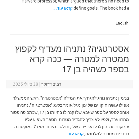
Harvard professor, which argued that there’s no need to
define goals. The book had a
קראו עוד…
English
אסטרטגיה? נתניהו מעדיף לקפוץ
ממטרה למטרה — ככה קרא
בספר כשהיה בן 17
רביב דרוקר
|
28 ביולי 2025
בנימין נתניהו נוהג להגחיך את המילה "אסטרטגיה". ראש הממשלה
אפילו עושה חיקויים של ינון מגל אומר בלעג "אסטרטגיה". נתניהו
אוהב לספר על ספר שאבא שלו קנה לו בהיותו בן 17, שכתב פרופסור
מהרווארד, ולפיו לא צריך להגדיר מטרות. הספר השפיע עליו
עמוקות. זה נכון לכל הקריירה שלו, ובולט במיוחד מאז 7 באוקטובר.
כותבים מטרות למלחמה,
קראו עוד…