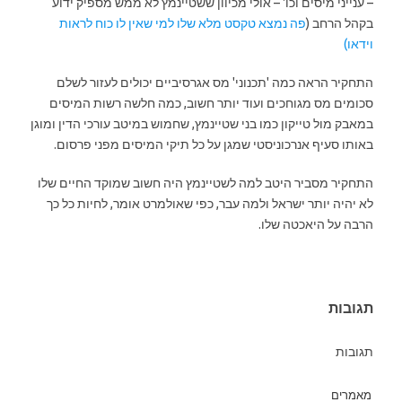
– ענייני מיסים וכו' – אולי מכיוון ששטיינמץ לא ממש מספיק ידוע
בקהל הרחב (
פה נמצא טקסט מלא שלו למי שאין לו כוח לראות
וידאו)
התחקיר הראה
כמה 'תכנוני' מס אגרסיביים יכולים לעזור לשלם
סכומים מס מגוחכים ועוד יותר חשוב, כמה חלשה רשות המיסים
במאבק מול טייקון כמו בני שטיינמץ, שחמוש במיטב עורכי הדין ומוגן
באותו סעיף אנרכוניסטי שמגן על כל תיקי המיסים מפני פרסום.
התחקיר מסביר היטב למה לשטיינמץ היה חשוב שמוקד החיים שלו
לא יהיה יותר ישראל ולמה עבר, כפי שאולמרט אומר, לחיות כל כך
הרבה על היאכטה שלו.
תגובות
תגובות
מאמרים