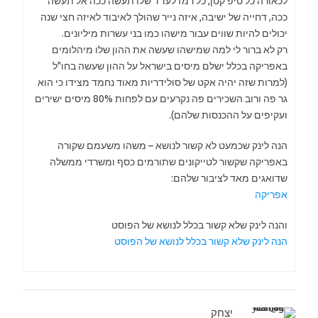
לכאורה כל טיפ קטן, כל רמז לעו"ד שלו תעשה ככה אל תעשה
ככה, דחייה של ישיבה, איזה נייר שהולך לאיבוד לאיזה חצי שנה
יכולים להיות שווים עבור מישהו כמו בני עשרות מיליונים.
רק לא ברור לי למה שמישהו שעשה את ההון שלו מיהלומים
באפריקה בכלל ישלם מיסים בישראל על ההון שעשה בחו"ל
(למרות שזה יהיה אקט של סולידריות מאוד נחמד מצידו כי הוא
גר פה ורוב השכירים פה נקרעים עם לפחות 80% מיסים ישירים
ועקיפים על ההכנסות שלהם).
הנה לינק שכמעט לא קשור לנושא – משהו משעמם שקורה
באפריקה שקשור לטייקונים שתורמים כסף ומשרדי ממשלה
שדואגים מאד לציבור שלהם:
אפריקה
והנה לינק שלא קשור בכלל לנושא של הפוסט
הנה לינק שלא קשור בכלל לנושא של הפוסט
יצחק