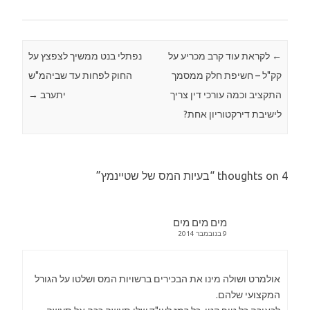
←
Post navigation
לקראת עוד קרב מכריע על
נפתלי בנט ממשיך לצפצץ על
קק"ל – חשיפת חלק ממסמך
החוק לפחות עד שביהמ"ש
התקציב וכמה עורכי דין צריך
יתערב
→
לישיבת דירקטוריון אחת?
4 thoughts on “
בעיות המס של שטיינמץ
”
מים מים מים
9 בנובמבר 2014
אולמרט ושולה מינו את הבכירים ברשויות המס ושלטו על הגורל
המקצועי שלהם.