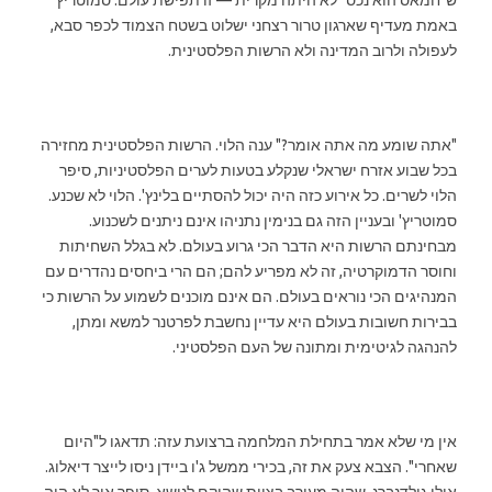
באמת מעדיף שארגון טרור רצחני ישלוט בשטח הצמוד לכפר סבא,
לעפולה ולרוב המדינה ולא הרשות הפלסטינית.
"אתה שומע מה אתה אומר?" ענה הלוי. הרשות הפלסטינית מחזירה
בכל שבוע אזרח ישראלי שנקלע בטעות לערים הפלסטיניות, סיפר
הלוי לשרים. כל אירוע כזה היה יכול להסתיים בלינץ'. הלוי לא שכנע.
סמוטריץ' ובעניין הזה גם בנימין נתניהו אינם ניתנים לשכנוע.
מבחינתם הרשות היא הדבר הכי גרוע בעולם. לא בגלל השחיתות
וחוסר הדמוקרטיה, זה לא מפריע להם; הם הרי ביחסים נהדרים עם
המנהיגים הכי נוראים בעולם. הם אינם מוכנים לשמוע על הרשות כי
בבירות חשובות בעולם היא עדיין נחשבת לפרטנר למשא ומתן,
להנהגה לגיטימית ומתונה של העם הפלסטיני.
אין מי שלא אמר בתחילת המלחמה ברצועת עזה: תדאגו ל"היום
שאחרי". הצבא צעק את זה, בכירי ממשל ג'ו ביידן ניסו לייצר דיאלוג.
אילן גולדנברג, שהיה מעורב בצוות שהוקם לנושא, סיפר איך לא היה