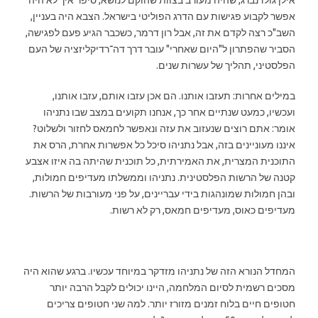
אפשר לקבוע פגישות עם הדרג הפוליטי בישראל. הצבא היה בעניין,
השב"כ רצה לקדם את זה, אבל רון דרמר, כשכבר הגיע פעם לפגישה,
הסביר שהפתרון ל"היום שאחרי" עובר דרך דה־רדיקליזציה של העם
הפלסטיני, תהליך של עשרות שנים.
במילים אחרות: תעזבו אותנו. הם אכן עזבו אותם, עזבו אותנו,
ועכשיו, כמעט שנתיים אחר כך, אנחנו תקועים במצב שבו נתניהו
אומר: אתם רוצים שנעזוב את עזה ונאפשר לחמאס לחזור ולשלוט?
איננו מעוניינים בזה, אבל נתניהו סיכל כל אפשרות אחרת, הרס את
התוכנית המצרית, את האמירתית, כל תוכנית שהיתה בה איזו אצבע
קטנה של הרשות הפלסטינית. נתניהו וממשלתו מעדיפים חמולות,
ובהן חמולות שמונהגות בידי עבריינים, על פני מעורבות של הרשות.
מעדיפים כאוס, מעדיפים חמאס, רק לא רשות.
המחדל הנורא הזה של נתניהו מזדקר במיוחד עכשיו. ברגע שהוא היה
מסכים רשמית לסיום המלחמה, היינו יכולים לקבל הרבה יותר
חטופים חיים בלוח זמנים מזורז יותר. למה שני חטופים צריכים