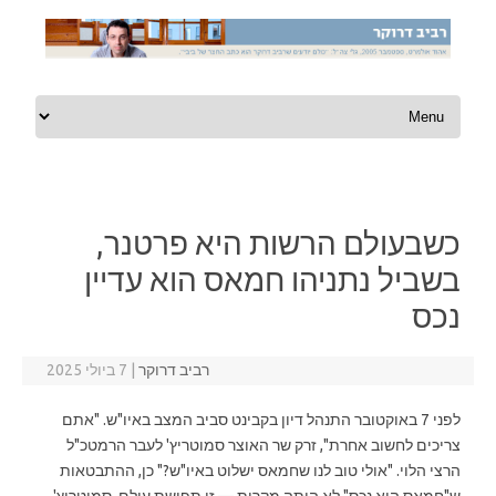
Skip to content
כשבעולם הרשות היא פרטנר,
בשביל נתניהו חמאס הוא עדיין
נכס
רביב דרוקר
|
7 ביולי 2025
לפני 7 באוקטובר התנהל דיון בקבינט סביב המצב באיו"ש. "אתם
צריכים לחשוב אחרת", זרק שר האוצר סמוטריץ' לעבר הרמטכ"ל
הרצי הלוי. "אולי טוב לנו שחמאס ישלוט באיו"ש?" כן, ההתבטאות
ש"חמאס הוא נכס" לא היתה מקרית — זו תפישת עולם. סמוטריץ'