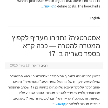
Harvard professor, which argued that there’s no need to
define goals. The book had a
קראו עוד…
English
אסטרטגיה? נתניהו מעדיף לקפוץ
ממטרה למטרה — ככה קרא
בספר כשהיה בן 17
רביב דרוקר
|
28 ביולי 2025
בנימין נתניהו נוהג להגחיך את המילה "אסטרטגיה". ראש הממשלה
אפילו עושה חיקויים של ינון מגל אומר בלעג "אסטרטגיה". נתניהו
אוהב לספר על ספר שאבא שלו קנה לו בהיותו בן 17, שכתב פרופסור
מהרווארד, ולפיו לא צריך להגדיר מטרות. הספר השפיע עליו
עמוקות. זה נכון לכל הקריירה שלו, ובולט במיוחד מאז 7 באוקטובר.
כותבים מטרות למלחמה,
קראו עוד…