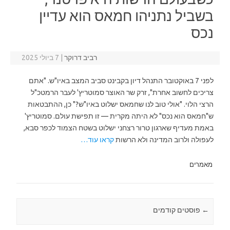
בשביל נתניהו חמאס הוא עדיין
נכס
רביב דרוקר
|
7 ביולי 2025
לפני 7 באוקטובר התנהל דיון בקבינט סביב המצב באיו"ש. "אתם
צריכים לחשוב אחרת", זרק שר האוצר סמוטריץ' לעבר הרמטכ"ל
הרצי הלוי. "אולי טוב לנו שחמאס ישלוט באיו"ש?" כן, ההתבטאות
ש"חמאס הוא נכס" לא היתה מקרית — זו תפישת עולם. סמוטריץ'
באמת מעדיף שארגון טרור רצחני ישלוט בשטח הצמוד לכפר סבא,
לעפולה ולרוב המדינה ולא הרשות
קראו עוד…
מאמרים
←
Post navigation
פוסטים קודמים