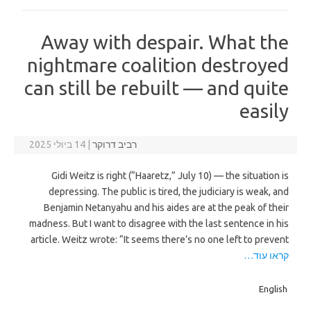
Away with despair. What the
nightmare coalition destroyed
can still be rebuilt — and quite
easily
רביב דרוקר
|
14 ביולי 2025
Gidi Weitz is right (“Haaretz,” July 10) — the situation is
depressing. The public is tired, the judiciary is weak, and
Benjamin Netanyahu and his aides are at the peak of their
madness. But I want to disagree with the last sentence in his
article. Weitz wrote: “It seems there’s no one left to prevent
קראו עוד…
English