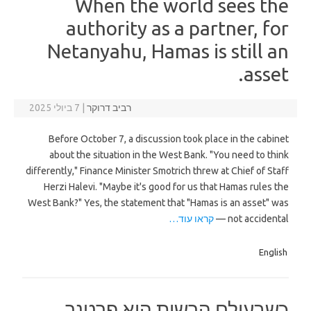
When the world sees the
authority as a partner, for
Netanyahu, Hamas is still an
asset.
רביב דרוקר
|
7 ביולי 2025
Before October 7, a discussion took place in the cabinet
about the situation in the West Bank. "You need to think
differently," Finance Minister Smotrich threw at Chief of Staff
Herzi Halevi. "Maybe it's good for us that Hamas rules the
West Bank?" Yes, the statement that "Hamas is an asset" was
not accidental —
קראו עוד…
English
כשבעולם הרשות היא פרטנר,