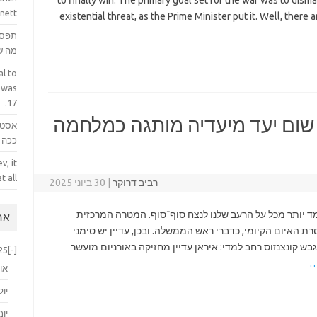
to finally win. The primary goal set for the war was to dism
nett.
existential threat, as the Prime Minister put it. Well, there
תפס 
מה ש
l to
 was
17.
שום יעד מיעדיה מותגה כמלחמה
אסטר
ככה ק
v, it
 all.
רביב דרוקר
|
30 ביוני 2025
 יותר מכל על הרעב שלנו לנצח סוף־סוף. המטרה המרכזית
ארכ
ת האיום הקיומי, כדברי ראש הממשלה. ובכן, עדיין יש סימני
ש קונצנזוס רחב למדי: איראן עדיין מחזיקה באורניום מועשר
25
[-]
…
או
יול
יוני