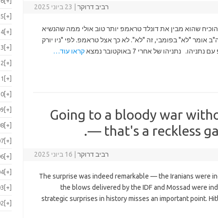
16
[+]
רביב דרוקר
|
23 ביוני 2025
15
[+]
הוכיח שהוא מבין את דונלד טראמפ יותר טוב אולי ממה שהנשיא
14
[+]
 אומר "לא" בפומבי, זה "לא". לא כך אצל טראמפ. לפי "ניו יורק
13
[+]
 נתניהו של אחרי 7 באוקטובר נמצא
קראו עוד…
12
[+]
11
[+]
10
[+]
09
[+]
Going to a bloody war with
08
[+]
— that's a reckless ga
07
[+]
רביב דרוקר
|
16 ביוני 2025
06
[+]
04
[+]
The surprise was indeed remarkable — the Iranians were ind
the blows delivered by the IDF and Mossad were ind
03
[+]
strategic surprises in history misses an important point. Hi
02
[+]