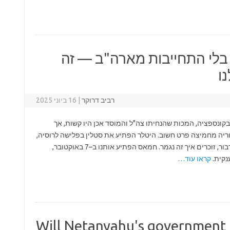
י התחייבות מארה"ב — זה
ו
רביב דרוקר
|
16 ביוני 2025
קונספציה, המכות שהנחיתו צה"ל והמוסד אכן היו קשות, אך
ה מחמיצה פרט חשוב. היטלר הפתיע את סטלין בפלישה לרוסיה,
והצטער. יפן הפתיעה את ארצות הברית בפרל הרבור, זוכרים איך זה נגמר. חמאס הפתיע אותנו ב–7 באוקטובר,
נקית.
קראו עוד…
Will Netanyahu's government f