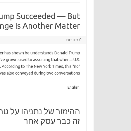
rump Succeeded — But
nge Is Another Matter
0 תגובות
ster has shown he understands Donald Trump
’ve grown used to assuming that when a U.S.
p. According to The New York Times, this "no"
was also conveyed during two conversations
English
ההימור של נתניהו על ט
זה כבר עסק אחר