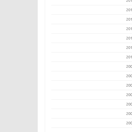
20
20
20
20
20
20
20
20
20
20
20
20
20
20