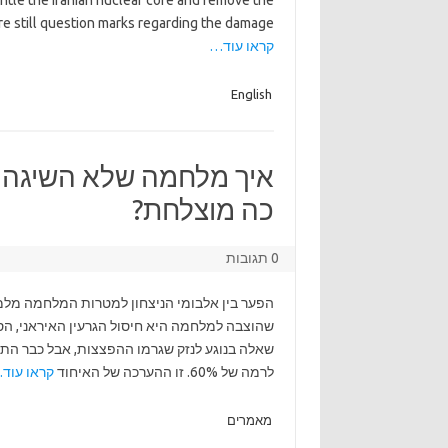
antle the Iranian nuclear core and remove the
 are still question marks regarding the damage
קראו עוד…
English
איך מלחמה שלא השיגה 
כה מוצלחת?
0 תגובות
הפער בין אלבומי הניצחון למטרות המלחמה מלמד
שהוצבה למלחמה היא חיסול הגרעין האיראני, הסר
שאלה בנוגע לנזק שגרמו ההפצצות, אבל כבר התגב
לרמה של 60%. זו ההערכה של האיחוד
קראו עוד
מאמרים