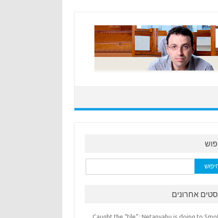
פוש
:
סטים אחרונים
Caught the “tile”: Netanyahu is doing to Smo