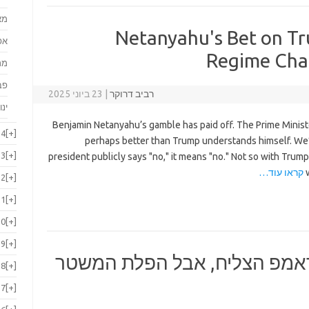
מא
Netanyahu's Bet on T
אפ
Regime Cha
מר
פב
רביב דרוקר
|
23 ביוני 2025
ינו
Benjamin Netanyahu’s gamble has paid off. The Prime Mini
24
[+]
perhaps better than Trump understands himself. We
23
[+]
president publicly says "no," it means "no." Not so with Trum
קראו עוד…
22
[+]
21
[+]
20
[+]
19
[+]
ראמפ הצליח, אבל הפלת המשטר
18
[+]
17
[+]