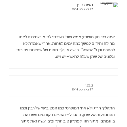
משה גרין
27 באוגוסט 2014
איזה פלייטון מושחז; ממש שוס! חשבתי לתומי שתיכנס לאיזו
מחילה ותידום למשך כמה ימים לפחות, אחרי שאמרת לא
להסכם וכן ל"התשה" . בושה אין לך; טונות של שחצנות ויהירות
וגלונים של שתן שעלה לראש – יש ויש.
בנצי
27 באוגוסט 2014
התהליך חריג ולא אחי דמוקרטי כמו המצובישי של רבין וכמו
ההתנתקות של שרון, ההבדל – השניים הקודמים עשו זאת
ביוזמתם ומתוך חזון לפתרון טוב יותר וביבי עשה זאת מתוך