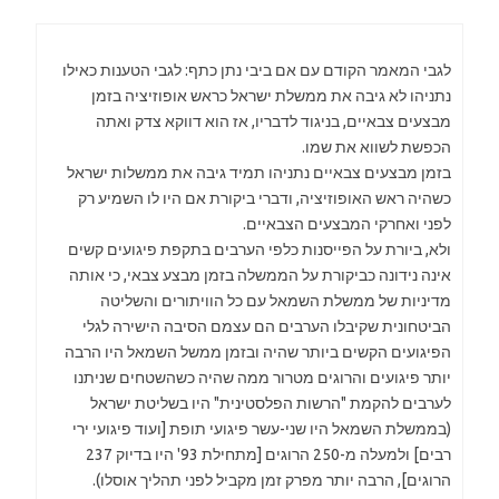
לגבי המאמר הקודם עם אם ביבי נתן כתף: לגבי הטענות כאילו
נתניהו לא גיבה את ממשלת ישראל כראש אופוזיציה בזמן
מבצעים צבאיים, בניגוד לדבריו, אז הוא דווקא צדק ואתה
הכפשת לשווא את שמו.
בזמן מבצעים צבאיים נתניהו תמיד גיבה את ממשלות ישראל
כשהיה ראש האופוזיציה, ודברי ביקורת אם היו לו השמיע רק
לפני ואחרקי המבצעים הצבאיים.
ולא, ביורת על הפייסנות כלפי הערבים בתקפת פיגועים קשים
אינה נידונה כביקורת על הממשלה בזמן מבצע צבאי, כי אותה
מדיניות של ממשלת השמאל עם כל הוויתורים והשליטה
הביטחונית שקיבלו הערבים הם עצמם הסיבה הישירה לגלי
הפיגועים הקשים ביותר שהיה ובזמן ממשל השמאל היו הרבה
יותר פיגועים והרוגים מטרור ממה שהיה כשהשטחים שניתנו
לערבים להקמת "הרשות הפלסטינית" היו בשליטת ישראל
(בממשלת השמאל היו שני-עשר פיגועי תופת [ועוד פיגועי ירי
רבים] ולמעלה מ-250 הרוגים [מתחילת 93' היו בדיוק 237
הרוגים], הרבה יותר מפרק זמן מקביל לפני תהליך אוסלו).