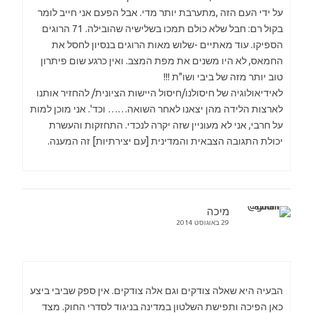
על ידי העם הזה ,מתערבת יותר מדי. אבל הפעם אני חייב לומר
בקול רם: חבל שלא כולם תמכו בשלישיה שהובילה. 71 הרוגים
הספיקו. עוד מאתיים -שלוש מאות הרוגים בנסיון לחסל את
החמאס, לא היו משנים את מפת המצב. ואין כרגע שום פיתרון
טוב יותר מזה של ביבי ושו"ת !!!
לאידיאולוגיה של חיסולנו/חיסול היישות הציונית/ להחזיר אותנו
לארצות הלידה מהן יצאנו לאחר השואה…… וכד'. אני מוכן למות
על חרבי, אני לא מעוניין שזה יקרה לנכדי. התחזקות והעשרת
יכולת התגובה הצבאית והמדינית [עם יצירתיות] זה המענה.
מיכה
29 באוגוסט 2014
הבעיה היא שאלה צודקים וגם אלה צודקים. אין ספק שביבי ביצע
כאן הפיכה ותפישת השלטון במדינה בניגוד לסדרי החוק. מצד