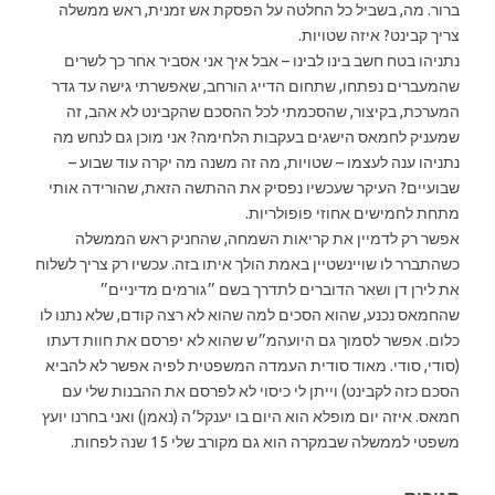
ברור. מה, בשביל כל החלטה על הפסקת אש זמנית, ראש ממשלה
צריך קבינט? איזה שטויות.
נתניהו בטח חשב בינו לבינו – אבל איך אני אסביר אחר כך לשרים
שהמעברים נפתחו, שתחום הדייג הורחב, שאפשרתי גישה עד גדר
המערכת, בקיצור, שהסכמתי לכל ההסכם שהקבינט לא אהב, זה
שמעניק לחמאס הישגים בעקבות הלחימה? אני מוכן גם לנחש מה
נתניהו ענה לעצמו – שטויות, מה זה משנה מה יקרה עוד שבוע –
שבועיים? העיקר שעכשיו נפסיק את ההתשה הזאת, שהורידה אותי
מתחת לחמישים אחוזי פופולריות.
אפשר רק לדמיין את קריאות השמחה, שהחניק ראש הממשלה
כשהתברר לו שויינשטיין באמת הולך איתו בזה. עכשיו רק צריך לשלוח
את לירן דן ושאר הדוברים לתדרך בשם ״גורמים מדיניים״
שהחמאס נכנע, שהוא הסכים למה שהוא לא רצה קודם, שלא נתנו לו
כלום. אפשר לסמוך גם היועהמ״ש שהוא לא יפרסם את חוות דעתו
(סודי, סודי. מאוד סודית העמדה המשפטית לפיה אפשר לא להביא
הסכם כזה לקבינט) וייתן לי כיסוי לא לפרסם את ההבנות שלי עם
חמאס. איזה יום מופלא הוא היום בו יענקל׳ה (נאמן) ואני בחרנו יועץ
משפטי לממשלה שבמקרה הוא גם מקורב שלי 15 שנה לפחות.