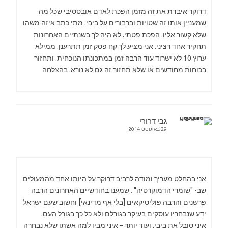
דרוקר איבדת את זה מזמן הפכת לאדם אובססיבי שכל מה
שמעניין אותו זה שטויות וברבורים על ביבי. מתי כתב איזה משהו
שלא קשור אליו. הפכת פטתי. לא היה לך בשנתיים האחרונות
תחקיר אחד רציני. אני מציע לך קח פסק זמן תתרענן. ממילא
ערוץ 10 לא ישרוד עוד הרבה זמן במתכונתו הנוכחית. ותחזור
בכוחות מחודשים או שלא תחזור זה גם לא נורא. בהצלחה
גבי דרורי
29 באוגוסט 2014
אני בהחלט מעריך ומודה לרביב דרוקר על היותו אחד מהמעולים
שב- "שומרי הדמוקרטיה" . שמענו בחודשיים האחרונים הרבה
פרשנים והרבה פוליטיקאים [בלי אף מדינאי] וחשוב שעם ישראל
ידע שנבחריו עוסקים בעיקר בגורלם ולא כל כך בגורל העם.
איני סובל את ביבי, ועוד יותר – איני מבין למה אשתו שלא נבחרה