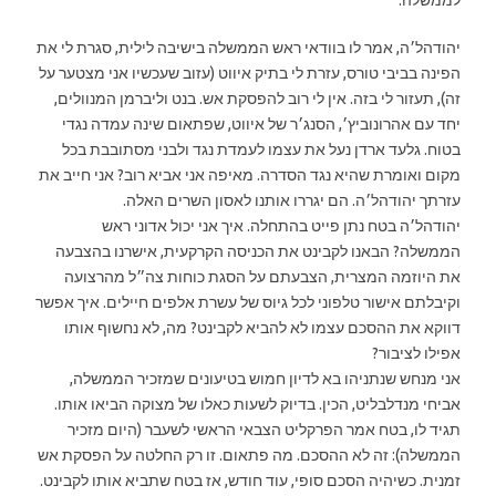
יהודהל׳ה, אמר לו בוודאי ראש הממשלה בישיבה לילית, סגרת לי את
הפינה בביבי טורס, עזרת לי בתיק איווט (עזוב שעכשיו אני מצטער על
זה), תעזור לי בזה. אין לי רוב להפסקת אש. בנט וליברמן המנוולים,
יחד עם אהרונוביץ׳, הסנג׳ר של איווט, שפתאום שינה עמדה נגדי
בטוח. גלעד ארדן נעל את עצמו לעמדת נגד ולבני מסתובבת בכל
מקום ואומרת שהיא נגד הסדרה. מאיפה אני אביא רוב? אני חייב את
עזרתך יהודהל׳ה. הם יגררו אותנו לאסון השרים האלה.
יהודהל׳ה בטח נתן פייט בהתחלה. איך אני יכול אדוני ראש
הממשלה? הבאנו לקבינט את הכניסה הקרקעית, אישרנו בהצבעה
את היוזמה המצרית, הצבעתם על הסגת כוחות צה״ל מהרצועה
וקיבלתם אישור טלפוני לכל גיוס של עשרת אלפים חיילים. איך אפשר
ד
ווקא את ההסכם עצמו לא להביא לקבינט? מה, לא נחשוף אותו
אפילו לציבור?
אני מנחש שנתניהו בא לדיון חמוש בטיעונים שמזכיר הממשלה,
אביחי מנדלבליט, הכין. בדיוק לשעות כאלו של מצוקה הביאו אותו.
תגיד לו, בטח אמר הפרקליט הצבאי הראשי לשעבר (היום מזכיר
הממשלה): זה לא ההסכם. מה פתאום. זו רק החלטה על הפסקת אש
זמנית. כשיהיה הסכם סופי, עוד חודש, אז בטח שתביא אותו לקבינט.