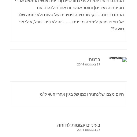
הסתבכות אידיוטית לפני כחודשיים (רדיפת אנשי החמאס אחרי
חטיפת הצעירים) וחוסר אפשרות אחרת לבלום את
ההתדרדרות….בקיצור סיבה פסיבית של טעות ולא יוזמה שלו,
אל תצפו מכאן ליוזמה מדינית …….זה לא ביבי. חבל, אולי אני
טועה??
ברטה
27 באוגוסט 2014
היום מצבו של נתניהו כמו של בגין אחרי ה40 ק"מ
בעיניים עצומות לרווחה
27 באוגוסט 2014