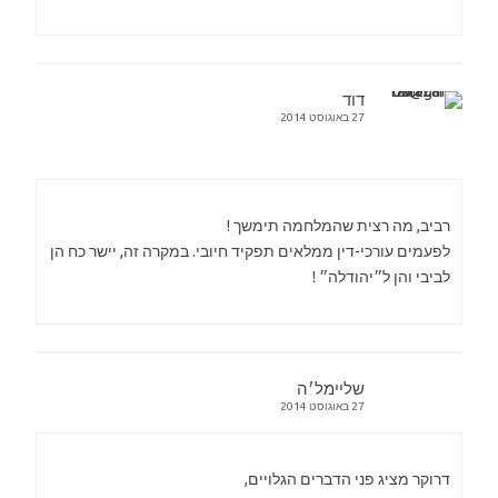
דוד
27 באוגוסט 2014
רביב, מה רצית שהמלחמה תימשך !
לפעמים עורכי-דין ממלאים תפקיד חיובי. במקרה זה, יישר כח הן
לביבי והן ל״יהודלה״ !
שליימל׳ה
27 באוגוסט 2014
דרוקר מציג פני הדברים הגלויים,