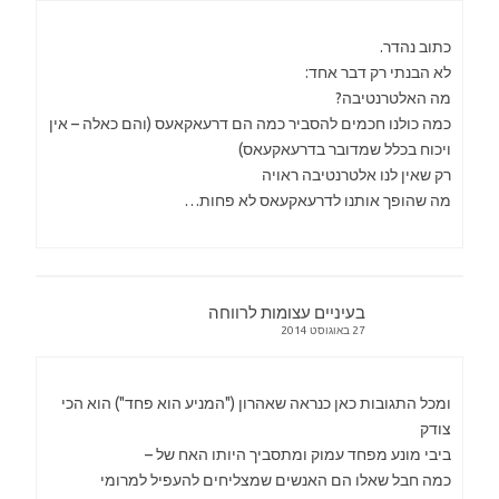
כתוב נהדר.
לא הבנתי רק דבר אחד:
מה האלטרנטיבה?
כמה כולנו חכמים להסביר כמה הם דרעאקאעס (והם כאלה – אין
ויכוח בכלל שמדובר בדרעאקעאס)
רק שאין לנו אלטרנטיבה ראויה
מה שהופך אותנו לדרעאקעאס לא פחות…
בעיניים עצומות לרווחה
27 באוגוסט 2014
ומכל התגובות כאן כנראה שאהרון ("המניע הוא פחד") הוא הכי
צודק
ביבי מונע מפחד עמוק ומתסביך היותו האח של –
כמה חבל שאלו הם האנשים שמצליחים להעפיל למרומי