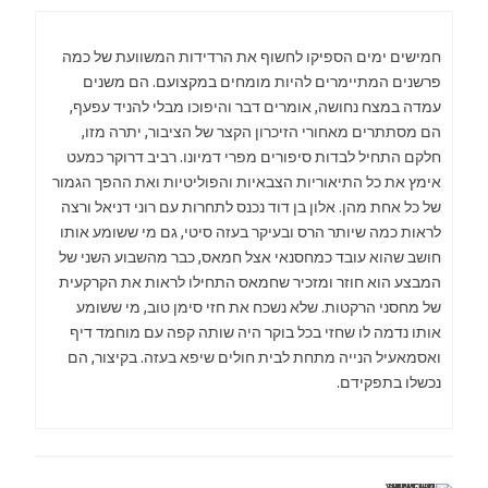
חמישים ימים הספיקו לחשוף את הרדידות המשוועת של כמה
פרשנים המתיימרים להיות מומחים במקצועם. הם משנים
עמדה במצח נחושה, אומרים דבר והיפוכו מבלי להניד עפעף,
הם מסתתרים מאחורי הזיכרון הקצר של הציבור, יתרה מזו,
חלקם התחיל לבדות סיפורים מפרי דמיונו. רביב דרוקר כמעט
אימץ את כל התיאוריות הצבאיות והפוליטיות ואת ההפך הגמור
של כל אחת מהן. אלון בן דוד נכנס לתחרות עם רוני דניאל ורצה
לראות כמה שיותר הרס ובעיקר בעזה סיטי, גם מי ששומע אותו
חושב שהוא עובד כמחסנאי אצל חמאס, כבר מהשבוע השני של
המבצע הוא חוזר ומזכיר שחמאס התחילו לראות את הקרקעית
של מחסני הרקטות. שלא נשכח את חזי סימן טוב, מי ששומע
אותו נדמה לו שחזי בכל בוקר היה שותה קפה עם מוחמד דיף
ואסמאעיל הנייה מתחת לבית חולים שיפא בעזה. בקיצור, הם
נכשלו בתפקידם.