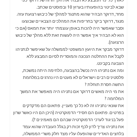
לאורך כל ימי המבצע לא הבנתי את הלך הרוח של דרוקר כפי
שבא לביטוי בהופעותיו בערוץ 10 ובפוסטים שכתב.
מחד, דרוקר הבהיר שהוא מתנגד למהלך של כיבוש רצועת עזה.
מנגד, דרוקר ביקר בחריפות את המהלכים הצבאיים שבוצעו
וסבר שאפשר היה להכות באופן עוצמתי יותר את חמאס (אם כי
הוא לא הבהיר איך אפשר היה לעשות זאת ללא מהלך של כיבוש
הרצועה).
דרוקר מבקר את היועץ המשפטי לממשלה על שאיפשר לנתניהו
לקבל את ההחלטה הנכונה והמוסרית לסיום המבצע ללא
הצבעה בקבינט.
ומה אם נתניהו היה נכשל בהצבעה, הלחימה היתה נמשכת,
פלסטינים רבים וישראלים לא מעטים היו נהרגים במלחמת
התשה חסרת תוחלת ?
את מי היה מאשים דרוקר אם נתניהו היה מאפשר את המשך
המלחמה ?
את שונאי נתניהו זה לא כל כך מעניין. פתאום הם מדקדקים
בפרטים. פתאום הם חסידי הדמוקרטיה (היכן הם היו כאשר שרון
פעל בניגוד לערכי הדמוקרטיה שבהם הם מאמינים ?).
את נתניהו צריך לדון לכף זכות רק בגלל העובדה שהוא עמד
בלחצים האדירים שהופעלו עליו מצד חלק משרי הממשלה,