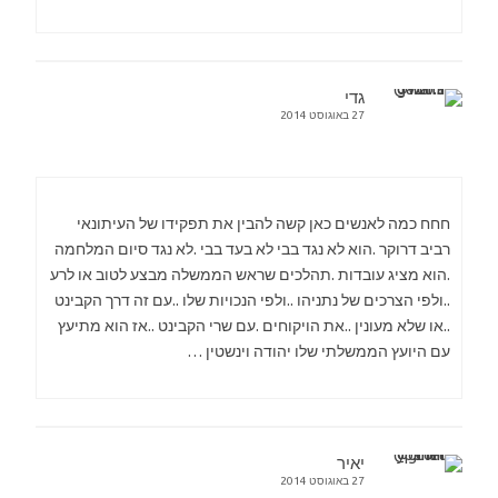
גדי
27 באוגוסט 2014
חחח כמה לאנשים כאן קשה להבין את תפקידו של העיתונאי
רביב דרוקר .הוא לא נגד בבי לא בעד בבי .לא נגד סיום המלחמה
.הוא מציג עובדות .תהלכים שראש הממשלה מבצע לטוב או לרע
..ולפי הצרכים של נתניהו ..ולפי הנכויות שלו ..עם זה דרך הקבינט
..או שלא מעונין ..את הויקוחים .עם שרי הקבינט ..אז הוא מתיעץ
עם היועץ הממשלתי שלו יהודה וינשטין …
יאיר
27 באוגוסט 2014