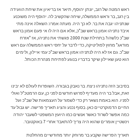
ראש המטה של רגב, יונתן יהוסף, תיאר אז בריאיון את שיחת הוועידה
בין רגב, בר וראש הממשלה, שיחה שהקשיב לה. יהוסף היה משוכנע
שנתניהו יגבה את בר. לא כך היה. מעתה אמרו: השאלה אינה מתי
איבד נתניהו אמון בראש שב"כ, אלא אם היה לו אי פעם אמון בראש
שב"כ כלשהו? בתחילת שנת 2000 פגשתי את נתניהו, אז "אזרח
מודאג" מחוץ לפוליטיקה, כדי לדבר על יחסי ראש הממשלה עם ראש
שב"כ. גם אז לא היה לנתניהו אמון בראש שב"כ עמי איילון, ולימים
הוא טען שאיילון שיקר בדבריו בנוגע לפתיחת מנהרת הכותל.
בסיבוב הזה נתניהו ניצח. בר נאבק בגבורה. השופרות לעולם לא יבינו
זאת, אבל בר היה מעדיף לפרוש חודשים לפני כן, עם הרמטכ"ל ואולי
לפניו. הוא באמת נשאר רק כדי לשמור על העצמאות של שב"כ ועל
החיים הדמוקרטיים כאן. בסוף נכנע והציג תאריך פרישה. יש גבול עד
כמה אפשר לשרוד כאשר אנשים כמו היועץ המשפטי לשעבר יהודה
וינשטיין אומרים שהוא היה צריך להתאבד אחרי 7 באוקטובר.
תאריך הפרישה שקבע בר מרוחק יותר מחודשיים מהחלטת