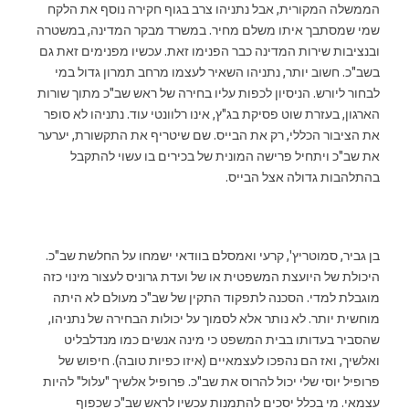
הממשלה המקורית, אבל נתניהו צרב בגוף חקירה נוסף את הלקח
שמי שמסתבך איתו משלם מחיר. במשרד מבקר המדינה, במשטרה
ובנציבות שירות המדינה כבר הפנימו זאת. עכשיו מפנימים זאת גם
בשב"כ. חשוב יותר, נתניהו השאיר לעצמו מרחב תמרון גדול במי
לבחור ליורש. הניסיון לכפות עליו בחירה של ראש שב"כ מתוך שורות
הארגון, בעזרת שוט פסיקת בג"ץ, אינו רלוונטי עוד. נתניהו לא סופר
את הציבור הכללי, רק את הבייס. שם שיטריף את התקשורת, יערער
את שב"כ ויתחיל פרישה המונית של בכירים בו עשוי להתקבל
בהתלהבות גדולה אצל הבייס.
בן גביר, סמוטריץ', קרעי ואמסלם בוודאי ישמחו על החלשת שב"כ.
היכולת של היועצת המשפטית או של ועדת גרוניס לעצור מינוי כזה
מוגבלת למדי. הסכנה לתפקוד התקין של שב"כ מעולם לא היתה
מוחשית יותר. לא נותר אלא לסמוך על יכולות הבחירה של נתניהו,
שהסביר בעדותו בבית המשפט כי מינה אנשים כמו מנדלבליט
ואלשיך, ואז הם נהפכו לעצמאיים (איזו כפיות טובה). חיפוש של
פרופיל יוסי שלי יכול להרוס את שב"כ. פרופיל אלשיך "עלול" להיות
עצמאי. מי בכלל יסכים להתמנות עכשיו לראש שב"כ שכפוף