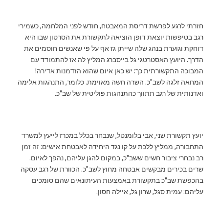
חזרתי לרגע לפרשת דריסת המאבטח, חודש לפני המלחמה, כשמירי
רגב בטיפשות יוצאת דופן הוציאה לתקשורת את הסרטון שבו היא
דוחקת וגוערת בנהג שלה שייתן גז אף על פי שאנשים חוסמים את
הדרך. היועץ האסטרטגי גל בייסברג המליץ לה אז להתמודד עם
המבוכה התקשורתית כך: יש כאן איום שהוא הזדמנות אדירה!
המחאה זלגה לשב"כ. השרה חשה מאוימת. כלומר, התנהגות אלימה
ואדנותית של רגב תתווך כהתנהגות פוליטית של שב"כ.
יועץ תקשורת שני, אבי בלומנטל, שנבחר בכלל במכרז לייעץ למשרד
התחבורה, ממליץ ללכת על קו נגד היחידה לאבטחת אישים: זה זמן
רב נבחרי ציבור חשים ששב"כ, במקום להגן עליהם, נהפך לאיום.
שרים בכירים מבקשים אבטחה מחוץ לשב"כ. הכוורת של רגב עסקה
בהכפשת שב"כ בתקשורת באמצעות העיתונאים שהם סומכים
עליהם: עמית סגל, שרון גל, איילה חסון.