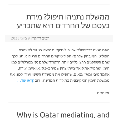
ממשלת נתניהו תיפול? מידת
כעסם של החרדים היא שתכריע
רביב דרוקר
|
9 ביוני 2025
האם הגענו כבר לשלב שבו פוליטיקאים יפעלו בניגוד לאינטרס
הפוליטי המובהק שלהם? הפוליטיקאים החרדים הרגילו אותנו לכך
שהם השחקנים הרציונליים יותר. הרקורד שלהם נקי מטרלולים כמו
הימין שהפיל את קואליציית יצחק שמיר ב–92', או איימן עודה,
אחמד טיבי ומאזן גנאים, שהפילו את ממשלת השינוי ועזרו לכונן את
ממשלת הימין הכי קיצונית בתולדות המדינה. רוב
קראו עוד…
מאמרים
Why is Qatar mediating, and