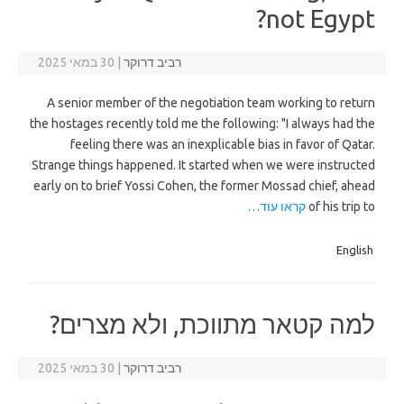
not Egypt?
רביב דרוקר
|
30 במאי 2025
A senior member of the negotiation team working to return
the hostages recently told me the following: "I always had the
feeling there was an inexplicable bias in favor of Qatar.
Strange things happened. It started when we were instructed
early on to brief Yossi Cohen, the former Mossad chief, ahead
of his trip to
קראו עוד…
English
למה קטאר מתווכת, ולא מצרים?
רביב דרוקר
|
30 במאי 2025