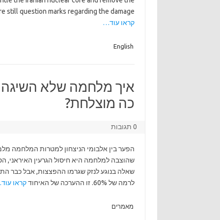
antle the Iranian nuclear core and remove the
 are still question marks regarding the damage
קראו עוד…
English
איך מלחמה שלא השיגה 
כה מוצלחת?
0 תגובות
הפער בין אלבומי הניצחון למטרות המלחמה מלמד
שהוצבה למלחמה היא חיסול הגרעין האיראני, הסר
שאלה בנוגע לנזק שגרמו ההפצצות, אבל כבר התגב
לרמה של 60%. זו ההערכה של האיחוד
קראו עוד
מאמרים