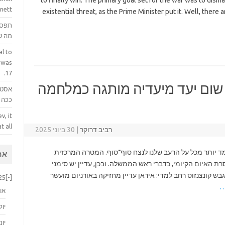
to finally win. The primary goal set for the war was to dism
nett.
existential threat, as the Prime Minister put it. Well, there
תפס 
מה ש
l to
 was
17.
שום יעד מיעדיה מותגה כמלחמה
אסטר
ככה ק
v, it
 all.
רביב דרוקר
|
30 ביוני 2025
 יותר מכל על הרעב שלנו לנצח סוף־סוף. המטרה המרכזית
ארכ
ת האיום הקיומי, כדברי ראש הממשלה. ובכן, עדיין יש סימני
ש קונצנזוס רחב למדי: איראן עדיין מחזיקה באורניום מועשר
25
[-]
…
או
יול
יוני