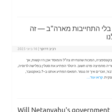
י התחייבות מארה"ב — זה
ו
רביב דרוקר
|
16 ביוני 2025
קונספציה, המכות שהנחיתו צה"ל והמוסד אכן היו קשות, אך
ה מחמיצה פרט חשוב. היטלר הפתיע את סטלין בפלישה לרוסיה,
והצטער. יפן הפתיעה את ארצות הברית בפרל הרבור, זוכרים איך זה נגמר. חמאס הפתיע אותנו ב–7 באוקטובר,
נקית.
קראו עוד…
Will Netanyahu's government f