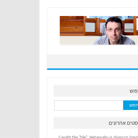
פוש
:
סטים אחרונים
Caught the “tile”: Netanyahu is doing to Smo