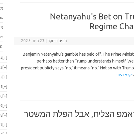
מא
Netanyahu's Bet on T
אפ
Regime Cha
מר
פב
רביב דרוקר
|
23 ביוני 2025
ינו
Benjamin Netanyahu’s gamble has paid off. The Prime Mini
24
[+]
perhaps better than Trump understands himself. We
23
[+]
president publicly says "no," it means "no." Not so with Trum
קראו עוד…
22
[+]
21
[+]
20
[+]
19
[+]
ראמפ הצליח, אבל הפלת המשטר
18
[+]
17
[+]