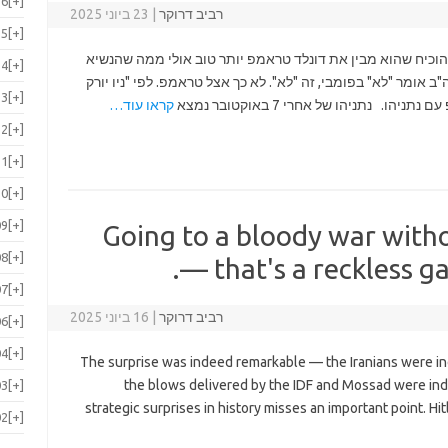
16
[+]
רביב דרוקר
|
23 ביוני 2025
15
[+]
הוכיח שהוא מבין את דונלד טראמפ יותר טוב אולי ממה שהנשיא
14
[+]
 אומר "לא" בפומבי, זה "לא". לא כך אצל טראמפ. לפי "ניו יורק
13
[+]
 נתניהו של אחרי 7 באוקטובר נמצא
קראו עוד…
12
[+]
11
[+]
10
[+]
09
[+]
Going to a bloody war with
08
[+]
— that's a reckless ga
07
[+]
רביב דרוקר
|
16 ביוני 2025
06
[+]
04
[+]
The surprise was indeed remarkable — the Iranians were ind
the blows delivered by the IDF and Mossad were ind
03
[+]
strategic surprises in history misses an important point. Hi
02
[+]