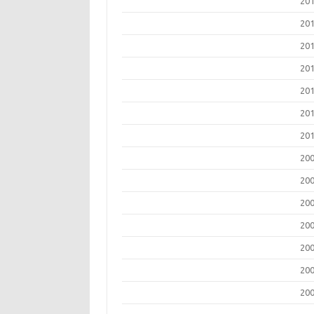
20
20
20
20
20
20
20
20
20
20
20
20
20
20