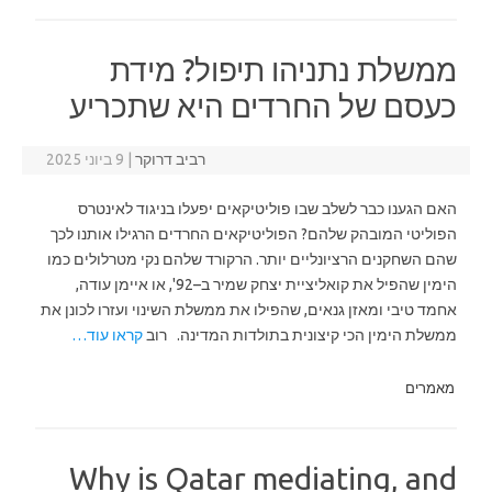
ממשלת נתניהו תיפול? מידת
כעסם של החרדים היא שתכריע
רביב דרוקר
|
9 ביוני 2025
האם הגענו כבר לשלב שבו פוליטיקאים יפעלו בניגוד לאינטרס
הפוליטי המובהק שלהם? הפוליטיקאים החרדים הרגילו אותנו לכך
שהם השחקנים הרציונליים יותר. הרקורד שלהם נקי מטרלולים כמו
הימין שהפיל את קואליציית יצחק שמיר ב–92', או איימן עודה,
אחמד טיבי ומאזן גנאים, שהפילו את ממשלת השינוי ועזרו לכונן את
ממשלת הימין הכי קיצונית בתולדות המדינה. רוב
קראו עוד…
מאמרים
Why is Qatar mediating, and