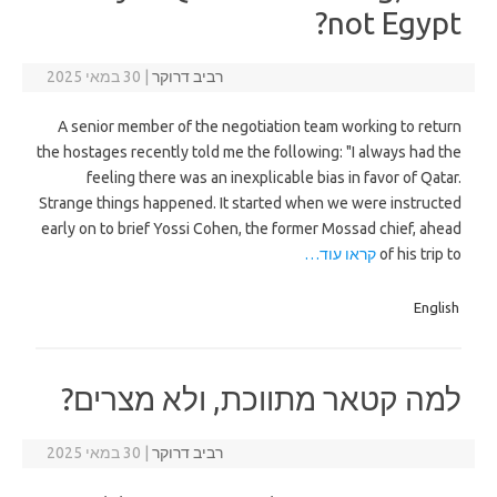
not Egypt?
רביב דרוקר
|
30 במאי 2025
A senior member of the negotiation team working to return
the hostages recently told me the following: "I always had the
feeling there was an inexplicable bias in favor of Qatar.
Strange things happened. It started when we were instructed
early on to brief Yossi Cohen, the former Mossad chief, ahead
of his trip to
קראו עוד…
English
למה קטאר מתווכת, ולא מצרים?
רביב דרוקר
|
30 במאי 2025