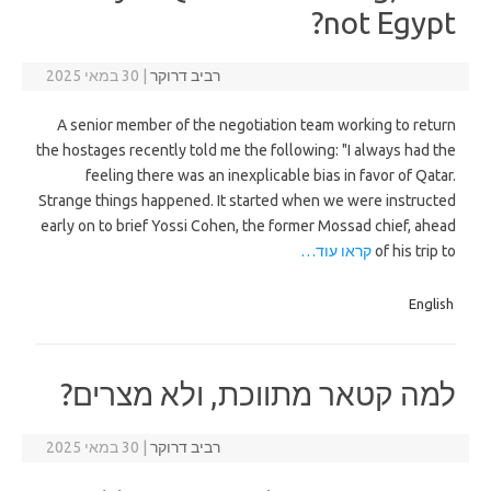
not Egypt?
רביב דרוקר
|
30 במאי 2025
A senior member of the negotiation team working to return
the hostages recently told me the following: "I always had the
feeling there was an inexplicable bias in favor of Qatar.
Strange things happened. It started when we were instructed
early on to brief Yossi Cohen, the former Mossad chief, ahead
of his trip to
קראו עוד…
English
למה קטאר מתווכת, ולא מצרים?
רביב דרוקר
|
30 במאי 2025