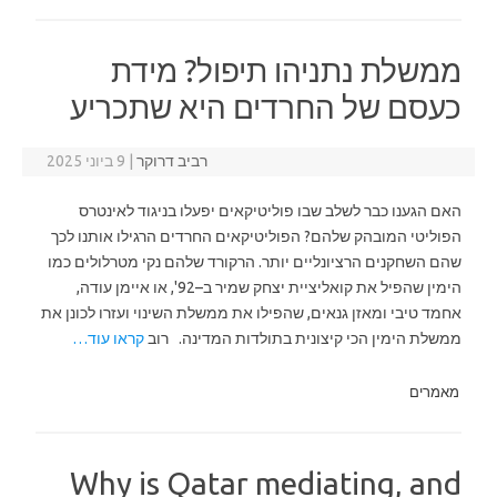
ממשלת נתניהו תיפול? מידת
כעסם של החרדים היא שתכריע
רביב דרוקר
|
9 ביוני 2025
האם הגענו כבר לשלב שבו פוליטיקאים יפעלו בניגוד לאינטרס
הפוליטי המובהק שלהם? הפוליטיקאים החרדים הרגילו אותנו לכך
שהם השחקנים הרציונליים יותר. הרקורד שלהם נקי מטרלולים כמו
הימין שהפיל את קואליציית יצחק שמיר ב–92', או איימן עודה,
אחמד טיבי ומאזן גנאים, שהפילו את ממשלת השינוי ועזרו לכונן את
ממשלת הימין הכי קיצונית בתולדות המדינה. רוב
קראו עוד…
מאמרים
Why is Qatar mediating, and