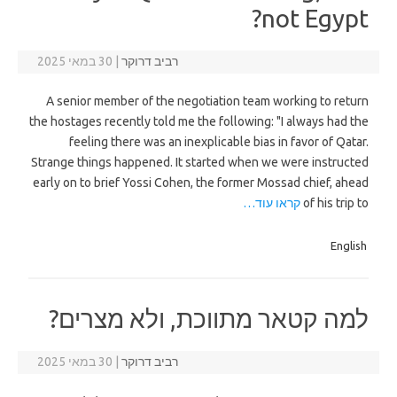
not Egypt?
רביב דרוקר
|
30 במאי 2025
A senior member of the negotiation team working to return
the hostages recently told me the following: "I always had the
feeling there was an inexplicable bias in favor of Qatar.
Strange things happened. It started when we were instructed
early on to brief Yossi Cohen, the former Mossad chief, ahead
of his trip to
קראו עוד…
English
למה קטאר מתווכת, ולא מצרים?
רביב דרוקר
|
30 במאי 2025