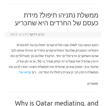
ממשלת נתניהו תיפול? מידת
כעסם של החרדים היא שתכריע
רביב דרוקר
|
9 ביוני 2025
האם הגענו כבר לשלב שבו פוליטיקאים יפעלו בניגוד לאינטרס
הפוליטי המובהק שלהם? הפוליטיקאים החרדים הרגילו אותנו לכך
שהם השחקנים הרציונליים יותר. הרקורד שלהם נקי מטרלולים כמו
הימין שהפיל את קואליציית יצחק שמיר ב–92', או איימן עודה,
אחמד טיבי ומאזן גנאים, שהפילו את ממשלת השינוי ועזרו לכונן את
ממשלת הימין הכי קיצונית בתולדות המדינה. רוב
קראו עוד…
מאמרים
Why is Qatar mediating, and