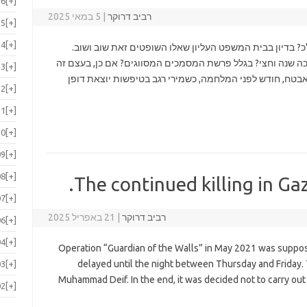
16
[+]
רביב דרוקר
|
5 במאי 2025
15
[+]
14
[+]
בדיון בבית המשפט העליון שאלו השופטים זאת שוב ושוב.
אם כך, למה חיכה שנה וחצי? בגלל פרשת המסמכים המסווגים? אם כן, בעצם זה
13
[+]
בטח, חודש לפני המלחמה, כשמירי רגב בטיפשות יוצאת דופן
12
[+]
11
[+]
10
[+]
09
[+]
08
[+]
The continued killing in Gaza
07
[+]
רביב דרוקר
|
21 באפריל 2025
06
[+]
04
[+]
Operation “Guardian of the Walls” in May 2021 was suppo
delayed until the night between Thursday and Friday. 
03
[+]
Muhammad Deif. In the end, it was decided not to carry ou
02
[+]