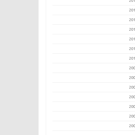
20
20
20
20
20
20
20
20
20
20
20
20
20
20