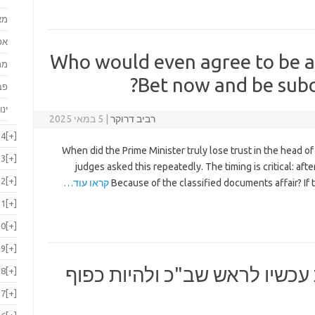
מא
אפ
Who would even agree to be a
מר
Bet now and be subo
פב
ינו
רביב דרוקר
|
5 במאי 2025
24
[+]
When did the Prime Minister truly lose trust in the head o
23
[+]
judges asked this repeatedly. The timing is critical: afte
22
[+]
Because of the classified documents affair? If th
קראו עוד…
21
[+]
20
[+]
19
[+]
עכשיו לראש שב"כ ולהיות כפוף
18
[+]
17
[+]