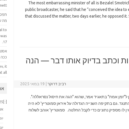
The most embarrassing minister of all is Bezalel Smotric
nett.
public broadcaster, he said that he “conceived the idea to e
תפס 
that discussed the matter, two days earlier, he opposed it
מה ש
l to
 was
17.
אסטר
ככה ק
ות וכתב בדיוק אותו דבר — הנה
v, it
 all.
רביב דרוקר
|
19 במאי 2025
ארכ
 ל"זמן אמת" בתאגיד אמר, שהוא "הגה את חיסול נסראללה".
25
[-]
התנגד. גם בתקיפה השנייה הגדולה על איראן סמוטריץ' לא היה
או
ן לו מספיק נתונים כדי לקבל החלטה. סמוטריץ' אוהב לשלוח
יול
יוני