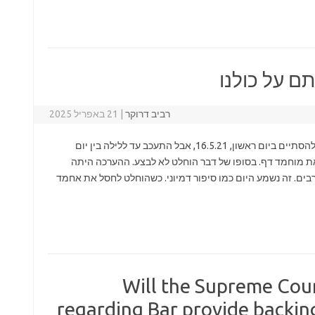
ם על כולנו
רביב דרוקר
|
21 באפריל 2025
מבצע "שומר חומות" במאי 2021 היה כבר אמור להסתיים ביום ראשון, 16.5.21, אבל התעכב עד ללילה בין יום
ת מוחמד דף. בסופו של דבר הוחלט לא לבצע. ההערכה היתה
מותם של 70 עזתים לא מעורבים. זה נשמע היום כמו סיפור דמיוני. כשהוחלט לחסל את אחמד
Will the Supreme Court
regarding Bar provide backing