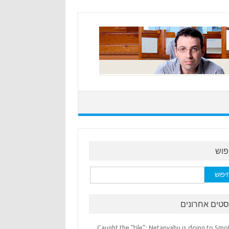
פוש
:
סטים אחרונים
Caught the “tile”: Netanyahu is doing to Smo